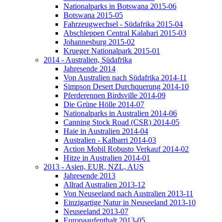
Nationalparks in Botswana 2015-06
Botswana 2015-05
Fahrzeugwechsel - Südafrika 2015-04
Abschleppen Central Kalahari 2015-03
Johannesburg 2015-02
Krueger Nationalpark 2015-01
2014 - Australien, Südafrika
Jahresende 2014
Von Australien nach Südafrika 2014-11
Simpson Desert Durchquerung 2014-10
Pferderennen Birdsville 2014-09
Die Grüne Hölle 2014-07
Nationalparks in Australien 2014-06
Canning Stock Road (CSR) 2014-05
Haie in Australien 2014-04
Australien - Kalbarri 2014-03
Action Mobil Robusto Verkauf 2014-02
Hitze in Australien 2014-01
2013 - Asien, EUR, NZL, AUS
Jahresende 2013
Allrad Australien 2013-12
Von Neuseeland nach Australien 2013-11
Einzigartige Natur in Neuseeland 2013-10
Neuseeland 2013-07
Europaaufenthalt 2013-05