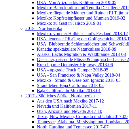
USA: Von Arizona bis Kalifornien 2019-05
Mexiko: Barockkultur und Tequila Destillerie 201
Mexiko: fliegende Männer und Ruinen El Tajin in
Mexiko: Kopfsteinpflaster und Mumien 2019-02
Mexiko: zu Gast in Jalisco 2019-01
2018 - Nordamerika
Mexiko: von der Halbinsel auf's Festland 2018-12
USA: teuerster PR-Gag der Golfgeschichte 2018-
USA: Blubbernde Schlammlöcher und Schwefeld
Kanada: spektakuläre Naturkulisse 2018-09
Alaska: Lachs Migration & Waldbrände 2018-08
Gletscher, reissende Flüsse & fangfrische Lachse 
Rutschpartie Dempster Highway 2018-06
USA - upgrade Truck Camper 2018-05
USA - San Francisco & Napa Valley 2018-04
Mexiko - Strand & Oase San Ignacio 2018-03
Strandleben Baja California 2018-02
Baja California in Mexiko 2018-01
2017 - Südliches Afrika, Nordamerika
Aus den USA nach Mexiko 2017-12
Nevada und Kalifornien 2017-11
Utah, Arizona und Nevada 2017-10
Texas, New Mexico, Colorado und Utah 2017-09
Tennessee, Alabama, Mississippi und Louisiana 2
North Carolina und Tennessee 2017-07