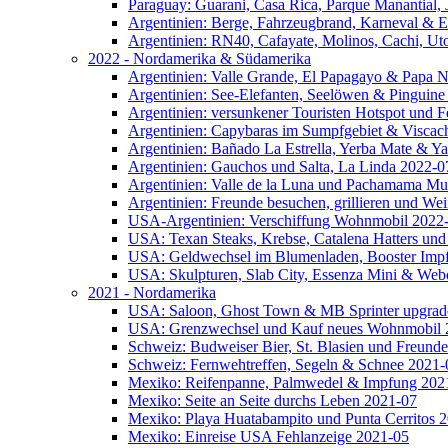
Paraguay: Guarani, Casa Rica, Parque Manantial, 
Argentinien: Berge, Fahrzeugbrand, Karneval & 
Argentinien: RN40, Cafayate, Molinos, Cachi, Ut
2022 - Nordamerika & Südamerika
Argentinien: Valle Grande, El Papagayo & Papa 
Argentinien: See-Elefanten, Seelöwen & Pinguine
Argentinien: versunkener Touristen Hotspot und 
Argentinien: Capybaras im Sumpfgebiet & Viscac
Argentinien: Bañado La Estrella, Yerba Mate & Y
Argentinien: Gauchos und Salta, La Linda 2022-0
Argentinien: Valle de la Luna und Pachamama M
Argentinien: Freunde besuchen, grillieren und We
USA-Argentinien: Verschiffung Wohnmobil 2022
USA: Texan Steaks, Krebse, Catalena Hatters und
USA: Geldwechsel im Blumenladen, Booster Impfu
USA: Skulpturen, Slab City, Essenza Mini & Web
2021 - Nordamerika
USA: Saloon, Ghost Town & MB Sprinter upgrad
USA: Grenzwechsel und Kauf neues Wohnmobil 
Schweiz: Budweiser Bier, St. Blasien und Freund
Schweiz: Fernwehtreffen, Segeln & Schnee 2021-
Mexiko: Reifenpanne, Palmwedel & Impfung 202
Mexiko: Seite an Seite durchs Leben 2021-07
Mexiko: Playa Huatabampito und Punta Cerritos 
Mexiko: Einreise USA Fehlanzeige 2021-05