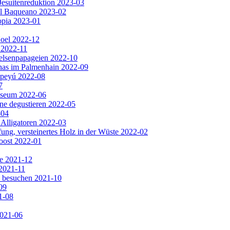
Jesuitenreduktion 2023-03
El Baqueano 2023-02
opia 2023-01
Noel 2022-12
 2022-11
Felsenpapageien 2022-10
has im Palmenhain 2022-09
apeyú 2022-08
7
useum 2022-06
ine degustieren 2022-05
-04
 Alligatoren 2022-03
ng, versteinertes Holz in der Wüste 2022-02
oost 2022-01
e 2021-12
2021-11
e besuchen 2021-10
09
1-08
2021-06