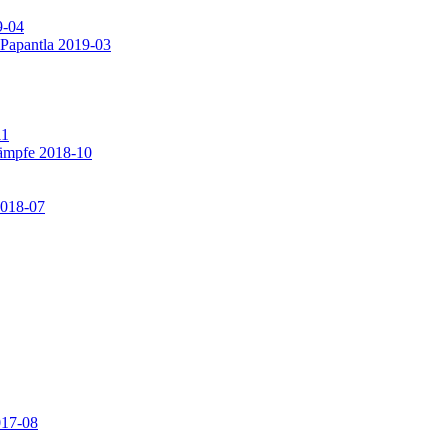
9-04
 Papantla 2019-03
11
ämpfe 2018-10
2018-07
017-08