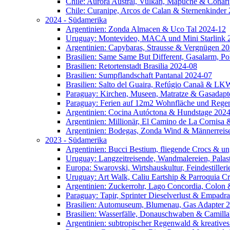
Chile: Aurora Austral, Vulkan, Mapuche & Conar
Chile: Curanipe, Arcos de Calan & Sternenkinder
2024 - Südamerika
Argentinien: Zonda Almacen & Uco Tal 2024-12
Uruguay: Montevideo, MACA und Mini Starlink 
Argentinien: Capybaras, Strausse & Vergnügen 2
Brasilien: Same Same But Different, Gasalarm, Po
Brasilien: Retortenstadt Brasilia 2024-08
Brasilien: Sumpflandschaft Pantanal 2024-07
Brasilien: Salto del Guaira, Refúgio Canaã & L
Paraguay: Kirchen, Museen, Matratze & Gasadapt
Paraguay: Ferien auf 12m2 Wohnfläche und Rege
Argentinien: Cocina Autóctona & Hundstage 202
Argentinien: Millionär, El Camino de La Cornis
Argentinien: Bodegas, Zonda Wind & Männerreis
2023 - Südamerika
Argentinien: Bucci Bestium, fliegende Crocs & 
Uruguay: Langzeitreisende, Wandmalereien, Palas
Europa: Swarovski, Wirtshauskultur, Feindestille
Uruguay: Art Walk, Caliu Eartship & Parroquia C
Argentinien: Zuckerrohr, Lago Concordia, Colon
Paraguay: Tapir, Sprinter Dieselverlust & Empadr
Brasilien: Automuseum, Blumenau, Gas Adapter 
Brasilien: Wasserfälle, Donauschwaben & Camill
Argentinien: subtropischer Regenwald & kreative