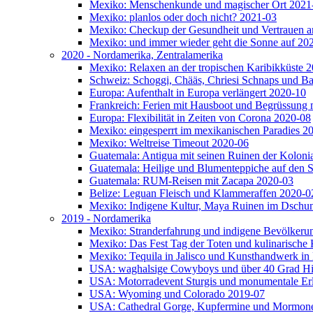
Mexiko: Menschenkunde und magischer Ort 2021
Mexiko: planlos oder doch nicht? 2021-03
Mexiko: Checkup der Gesundheit und Vertrauen a
Mexiko: und immer wieder geht die Sonne auf 20
2020 - Nordamerika, Zentralamerika
Mexiko: Relaxen an der tropischen Karibikküste 
Schweiz: Schoggi, Chääs, Chriesi Schnaps und
Europa: Aufenthalt in Europa verlängert 2020-10
Frankreich: Ferien mit Hausboot und Begrüssung 
Europa: Flexibilität in Zeiten von Corona 2020-08
Mexiko: eingesperrt im mexikanischen Paradies 2
Mexiko: Weltreise Timeout 2020-06
Guatemala: Antigua mit seinen Ruinen der Kolonia
Guatemala: Heilige und Blumenteppiche auf den S
Guatemala: RUM-Reisen mit Zacapa 2020-03
Belize: Leguan Fleisch und Klammeraffen 2020-0
Mexiko: Indigene Kultur, Maya Ruinen im Dschun
2019 - Nordamerika
Mexiko: Stranderfahrung und indigene Bevölkeru
Mexiko: Das Fest Tag der Toten und kulinarische 
Mexiko: Tequila in Jalisco und Kunsthandwerk i
USA: waghalsige Cowyboys und über 40 Grad Hit
USA: Motorradevent Sturgis und monumentale Er
USA: Wyoming und Colorado 2019-07
USA: Cathedral Gorge, Kupfermine und Mormon