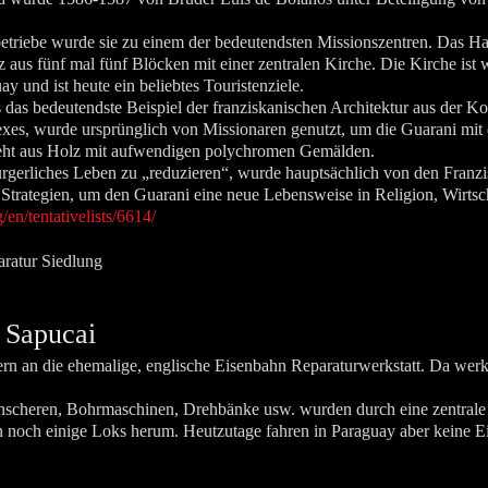
riebe wurde sie zu einem der bedeutendsten Missionszentren. Das Hau
z aus fünf mal fünf Blöcken mit einer zentralen Kirche. Die Kirche ist w
 und ist heute ein beliebtes Touristenziele.
 das bedeutendste Beispiel der franziskanischen Architektur aus der Kol
s, wurde ursprünglich von Missionaren genutzt, um die Guarani mit d
steht aus Holz mit aufwendigen polychromen Gemälden.
ürgerliches Leben zu „reduzieren“, wurde hauptsächlich von den Franzis
 Strategien, um den Guarani eine neue Lebensweise in Religion, Wirts
/en/tentativelists/6614/
 Sapucai
nern an die ehemalige, englische Eisenbahn Reparaturwerkstatt. Da we
chscheren, Bohrmaschinen, Drehbänke usw. wurden durch eine zentral
n noch einige Loks herum. Heutzutage fahren in Paraguay aber keine 