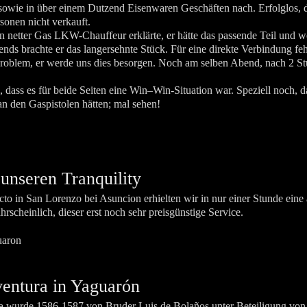
 sowie in über einem Dutzend Eisenwaren Geschäften nach. Erfolglos, 
sonen nicht verkauft.
 netter Gas LKW-Chauffeur erklärte, er hätte das passende Teil und w
ds brachte er das langersehnte Stück. Für eine direkte Verbindung fe
roblem, er werde uns dies besorgen. Noch am selben Abend, nach 2 St
dass es für beide Seiten eine Win–Win-Situation war. Speziell noch, da
an den Gaspistolen hätten; mal sehen!
unseren Tranquility
cto in San Lorenzo bei Asuncion erhielten wir in nur einer Stunde eine 
scheinlich, dieser erst noch sehr preisgünstige Service.
entura in Yaguarón
 wurde 1586-1587 von Bruder Luis de Bolaños unter Beteiligung vo