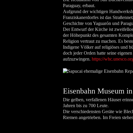
Paraguay, erbaut.
Aufgrund der wichtigen Handwerksbet
Franziskanerdorfes ist das Straßennet
Geschichte von Yaguarón und Paraguay
Der Entwurf der Kirche ist zweifellos
der Höhepunkt des gesamten Komplexe
Religion vertraut zu machen. Es be
Indigene Völker auf religiöses und b
doch jeder Orden hatte seine eigenen
aufzuzwingen.
https://whc.unesco.org
Eisenbahn Museum in
Die gelben, verfallenen Häuser erin
Jahren bis zu 700 Leute.
Die verschiedensten Geräte wie Ble
Riemen angetrieben. Im Freien stehe