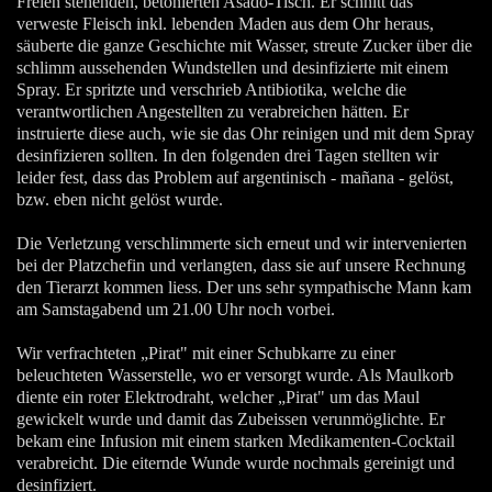
Freien stehenden, betonierten Asado-Tisch. Er schnitt das
verweste Fleisch inkl. lebenden Maden aus dem Ohr heraus,
säuberte die ganze Geschichte mit Wasser, streute Zucker über die
schlimm aussehenden Wundstellen und desinfizierte mit einem
Spray. Er spritzte und verschrieb Antibiotika, welche die
verantwortlichen Angestellten zu verabreichen hätten. Er
instruierte diese auch, wie sie das Ohr reinigen und mit dem Spray
desinfizieren sollten. In den folgenden drei Tagen stellten wir
leider fest, dass das Problem auf argentinisch - mañana - gelöst,
bzw. eben nicht gelöst wurde.
Die Verletzung verschlimmerte sich erneut und wir intervenierten
bei der Platzchefin und verlangten, dass sie auf unsere Rechnung
den Tierarzt kommen liess. Der uns sehr sympathische Mann kam
am Samstagabend um 21.00 Uhr noch vorbei.
Wir verfrachteten „Pirat" mit einer Schubkarre zu einer
beleuchteten Wasserstelle, wo er versorgt wurde. Als Maulkorb
diente ein roter Elektrodraht, welcher „Pirat" um das Maul
gewickelt wurde und damit das Zubeissen verunmöglichte. Er
bekam eine Infusion mit einem starken Medikamenten-Cocktail
verabreicht. Die eiternde Wunde wurde nochmals gereinigt und
desinfiziert.