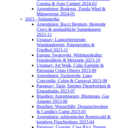
Cornisa & Auto Camper 2024-02
Argentinien: Bodegas, Zonda Wind &
Männerreise 2024-01
2023 - Südamerika
Argentinien: Bucci Bestium, fliegende
Crocs & unglaubliche Sammlungen
2023-12
Uruguay: Langzeitreisende,
Wandmalereien, Palastgrotten &
Friedhof 2023-11
Europa: Swarovski, Wirtshauskultur,
Feindestillerie & Metzgete 2023-10
Uruguay: Art Walk, Caliu Eartship &
Parroquia Cristo Obrero 2023-09
Argentinien: Zuckerrohr, Lago
Concordia, Colon & Carnaval 2023-08
Paraguay: Tapir, Sprinter Dieselverlust &
Empadradas 2023-07
Brasilien: Automuseum, Blumenau, Gas
Adapter 2023-06
Brasilien: Wasserfälle, Donauschwaben
& Camilla's Camp 2023-05
Argentinien: subtropischer Regenwald &
kreatives Flaschenhaus 2023-04
Paraguay: Guarani, Casa Rica, Parque