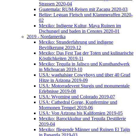
Strassen 2020-04
Guatemala: RUM-Reisen mit Zacapa 2020-03
Belize: Leguan Fleisch und Klammeraffen 2020-
02
Mexiko: Indigene Kultur, Maya Ruinen im
Dschungel und baden in Cenotes 2020-01
2019 - Nordamerika
Mexiko: Stranderfahrung und indigene
Bevölkerung 2019-12
Mexiko: Das Fest Tag der Toten und kulinarische
Köstlichkeiten 2019-11
Mexiko: Tequila in Jalisco und Kunsthandwerk
in Michoacan 2019-10
USA: waghalsige Cowyboys und über 40 Grad
Hitze in Arizona 2019-09
USA: Motorradevent Sturgis und monumentale
Erlebnisse 2019-08
USA: Wyoming und Colorado 2019-07
USA: Cathedral Gorge, Kupfermine und
Mormonen Tempel 2019-06
USA: Von Arizona bis Kalifornien 2019-05
Mexiko: Barockkultur und Tequila Destillerie
2019-04
Mexiko: fliegende Männer und Ruinen El Tajin
in Papantla 2019-03