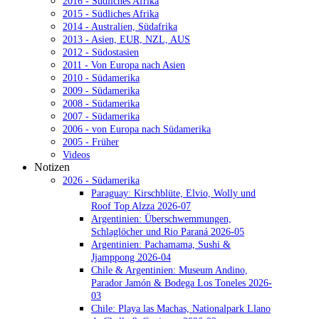
2016 - Südliches Afrika
2015 - Südliches Afrika
2014 - Australien, Südafrika
2013 - Asien, EUR, NZL, AUS
2012 - Südostasien
2011 - Von Europa nach Asien
2010 - Südamerika
2009 - Südamerika
2008 - Südamerika
2007 - Südamerika
2006 - von Europa nach Südamerika
2005 - Früher
Videos
Notizen
2026 - Südamerika
Paraguay: Kirschblüte, Elvio, Wolly und
Roof Top Alzza 2026-07
Argentinien: Überschwemmungen,
Schlaglöcher und Rio Paraná 2026-05
Argentinien: Pachamama, Sushi &
Jjamppong 2026-04
Chile & Argentinien: Museum Andino,
Parador Jamón & Bodega Los Toneles 2026-
03
Chile: Playa las Machas, Nationalpark Llano