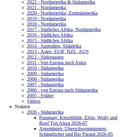
2022 - Nordamerika & Südamerika
2021 - Nordamerika
2020 - Nordamerika, Zentralamerika
2019 - Nordamerika
2018 - Nordamerika
2017 - Südliches Afrika, Nordamerika
2016 - Südliches Afrika
2015 - Südliches Afrika
2014 - Australien, Südafrika
2013 - Asien, EUR, NZL, AUS
2012 - Südostasien
2011 - Von Europa nach Asien
2010 - Südamerika
2009 - Südamerika
2008 - Südamerika
2007 - Südamerika
2006 - von Europa nach Südamerika
2005 - Früher
Videos
Notizen
2026 - Südamerika
Paraguay: Kirschblüte, Elvio, Wolly und
Roof Top Alzza 2026-07
Argentinien: Überschwemmungen,
Schlaglöcher und Rio Paraná 2026-05