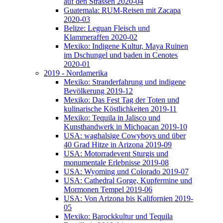
auf den Strassen 2020-04
Guatemala: RUM-Reisen mit Zacapa
2020-03
Belize: Leguan Fleisch und
Klammeraffen 2020-02
Mexiko: Indigene Kultur, Maya Ruinen
im Dschungel und baden in Cenotes
2020-01
2019 - Nordamerika
Mexiko: Stranderfahrung und indigene
Bevölkerung 2019-12
Mexiko: Das Fest Tag der Toten und
kulinarische Köstlichkeiten 2019-11
Mexiko: Tequila in Jalisco und
Kunsthandwerk in Michoacan 2019-10
USA: waghalsige Cowyboys und über
40 Grad Hitze in Arizona 2019-09
USA: Motorradevent Sturgis und
monumentale Erlebnisse 2019-08
USA: Wyoming und Colorado 2019-07
USA: Cathedral Gorge, Kupfermine und
Mormonen Tempel 2019-06
USA: Von Arizona bis Kalifornien 2019-
05
Mexiko: Barockkultur und Tequila