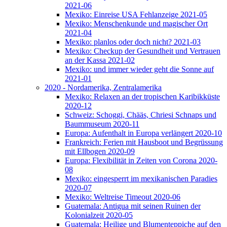
2021-06
Mexiko: Einreise USA Fehlanzeige 2021-05
Mexiko: Menschenkunde und magischer Ort
2021-04
Mexiko: planlos oder doch nicht? 2021-03
Mexiko: Checkup der Gesundheit und Vertrauen
an der Kassa 2021-02
Mexiko: und immer wieder geht die Sonne auf
2021-01
2020 - Nordamerika, Zentralamerika
Mexiko: Relaxen an der tropischen Karibikküste
2020-12
Schweiz: Schoggi, Chääs, Chriesi Schnaps und
Baummuseum 2020-11
Europa: Aufenthalt in Europa verlängert 2020-10
Frankreich: Ferien mit Hausboot und Begrüssung
mit Ellbogen 2020-09
Europa: Flexibilität in Zeiten von Corona 2020-
08
Mexiko: eingesperrt im mexikanischen Paradies
2020-07
Mexiko: Weltreise Timeout 2020-06
Guatemala: Antigua mit seinen Ruinen der
Kolonialzeit 2020-05
Guatemala: Heilige und Blumenteppiche auf den