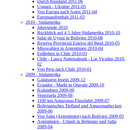
Durch Russland 2011-06
Ungarn - Ukraine 2011-05
Von Europa nach Asien 2011-04
Europaaufenthalt 2011-03
2010 - Südamerika
Jahresende 2010
Rückblick auf 4,5 Jahre Südamerika 2010-10
Salar de Uyuni in Bolivien 2010-08
Reserva Provincial Esteros del Iberá 2010-05
Misswahlen in Argentinien 2010-04
Erdbeben in Chile 2010-03
Chile - Lauca Nationalpark - Las Vicuñas 2010-
02
Von Peru nach Chile 2010-01
2009 - Südamerika
Galapagos Inseln 2009-12
Ecuador - Markt in Otavalo 2009-10
Kolumbien 2009-09
Venezuela 2009-08
1100 km Amazonas-Flussfahrt 2009-07
Bolivianisches Tiefland und Amazonasbecken
2009-06
Von Salta (Argentinien) nach Bolivien 2009-05
Argentinien - Urlaub in Belgrano und Salta
2009-04