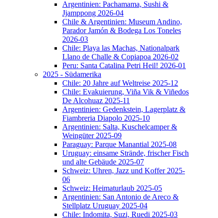
Argentinien: Pachamama, Sushi &
Jjamppong 2026-04
Chile & Argentinien: Museum Andino,
Parador Jamón & Bodega Los Toneles
2026-03
Chile: Playa las Machas, Nationalpark
Llano de Challe & Copiapoa 2026-02
Peru: Santa Catalina Petri Heil! 2026-01
2025 - Südamerika
Chile: 20 Jahre auf Weltreise 2025-12
Chile: Evakuierung, Viña Vik & Viñedos
De Alcohuaz 2025-11
Argentinien: Gedenkstein, Lagerplatz &
Fiambreria Diapolo 2025-10
Argentinien: Salta, Kuschelcamper &
Weingüter 2025-09
Paraguay: Parque Manantial 2025-08
Uruguay: einsame Strände, frischer Fisch
und alte Gebäude 2025-07
Schweiz: Uhren, Jazz und Koffer 2025-
06
Schweiz: Heimaturlaub 2025-05
Argentinien: San Antonio de Areco &
Stellplatz Uruguay 2025-04
Chile: Indomita, Suzi, Ruedi 2025-03