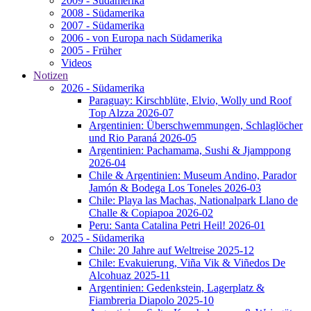
2009 - Südamerika
2008 - Südamerika
2007 - Südamerika
2006 - von Europa nach Südamerika
2005 - Früher
Videos
Notizen
2026 - Südamerika
Paraguay: Kirschblüte, Elvio, Wolly und Roof
Top Alzza 2026-07
Argentinien: Überschwemmungen, Schlaglöcher
und Rio Paraná 2026-05
Argentinien: Pachamama, Sushi & Jjamppong
2026-04
Chile & Argentinien: Museum Andino, Parador
Jamón & Bodega Los Toneles 2026-03
Chile: Playa las Machas, Nationalpark Llano de
Challe & Copiapoa 2026-02
Peru: Santa Catalina Petri Heil! 2026-01
2025 - Südamerika
Chile: 20 Jahre auf Weltreise 2025-12
Chile: Evakuierung, Viña Vik & Viñedos De
Alcohuaz 2025-11
Argentinien: Gedenkstein, Lagerplatz &
Fiambreria Diapolo 2025-10