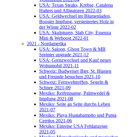
USA: Texan Steaks, Krebse, Catalena
Hatters und Alligatoren 2022-03
USA: Geldwechsel im Blumenladen,
Booster Impfung, versteinertes Holz in
der Wüste 2022-02
USA: Skulpturen, Slab City, Essenza
Mini & Weboost 2022-01
2021 - Nordamerika
USA: Saloon, Ghost Town & MB
Sprinter upgrade 2021-12
USA: Grenzwechsel und Kauf neues
Wohnmobil 2021-11
Schweiz: Budweiser Bier, St. Blasien
und Freunde besuchen 2021-10
Schweiz: Fernwehtreffen, Segeln &
Schnee 2021-09
Mexiko: Reifenpanne, Palmwedel &
Impfung 2021-08
Mexiko: Seite an Seite durchs Leben
2021-07
Mexiko: Playa Huatabampito und Punta
Cerritos 2021-06
Mexiko: Einreise USA Fehlanzeige
2021-05