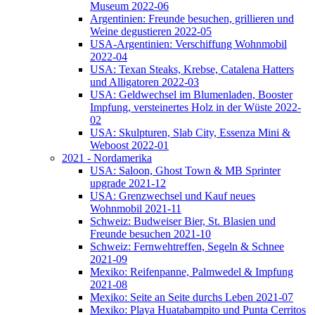
Museum 2022-06
Argentinien: Freunde besuchen, grillieren und
Weine degustieren 2022-05
USA-Argentinien: Verschiffung Wohnmobil
2022-04
USA: Texan Steaks, Krebse, Catalena Hatters
und Alligatoren 2022-03
USA: Geldwechsel im Blumenladen, Booster
Impfung, versteinertes Holz in der Wüste 2022-
02
USA: Skulpturen, Slab City, Essenza Mini &
Weboost 2022-01
2021 - Nordamerika
USA: Saloon, Ghost Town & MB Sprinter
upgrade 2021-12
USA: Grenzwechsel und Kauf neues
Wohnmobil 2021-11
Schweiz: Budweiser Bier, St. Blasien und
Freunde besuchen 2021-10
Schweiz: Fernwehtreffen, Segeln & Schnee
2021-09
Mexiko: Reifenpanne, Palmwedel & Impfung
2021-08
Mexiko: Seite an Seite durchs Leben 2021-07
Mexiko: Playa Huatabampito und Punta Cerritos