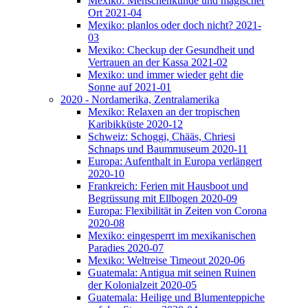
Mexiko: Menschenkunde und magischer
Ort 2021-04
Mexiko: planlos oder doch nicht? 2021-
03
Mexiko: Checkup der Gesundheit und
Vertrauen an der Kassa 2021-02
Mexiko: und immer wieder geht die
Sonne auf 2021-01
2020 - Nordamerika, Zentralamerika
Mexiko: Relaxen an der tropischen
Karibikküste 2020-12
Schweiz: Schoggi, Chääs, Chriesi
Schnaps und Baummuseum 2020-11
Europa: Aufenthalt in Europa verlängert
2020-10
Frankreich: Ferien mit Hausboot und
Begrüssung mit Ellbogen 2020-09
Europa: Flexibilität in Zeiten von Corona
2020-08
Mexiko: eingesperrt im mexikanischen
Paradies 2020-07
Mexiko: Weltreise Timeout 2020-06
Guatemala: Antigua mit seinen Ruinen
der Kolonialzeit 2020-05
Guatemala: Heilige und Blumenteppiche