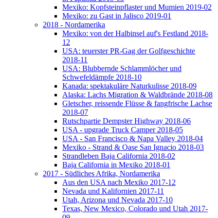
Mexiko: Kopfsteinpflaster und Mumien 2019-02
Mexiko: zu Gast in Jalisco 2019-01
2018 - Nordamerika
Mexiko: von der Halbinsel auf's Festland 2018-
12
USA: teuerster PR-Gag der Golfgeschichte
2018-11
USA: Blubbernde Schlammlöcher und
Schwefeldämpfe 2018-10
Kanada: spektakuläre Naturkulisse 2018-09
Alaska: Lachs Migration & Waldbrände 2018-08
Gletscher, reissende Flüsse & fangfrische Lachse
2018-07
Rutschpartie Dempster Highway 2018-06
USA - upgrade Truck Camper 2018-05
USA - San Francisco & Napa Valley 2018-04
Mexiko - Strand & Oase San Ignacio 2018-03
Strandleben Baja California 2018-02
Baja California in Mexiko 2018-01
2017 - Südliches Afrika, Nordamerika
Aus den USA nach Mexiko 2017-12
Nevada und Kalifornien 2017-11
Utah, Arizona und Nevada 2017-10
Texas, New Mexico, Colorado und Utah 2017-
09