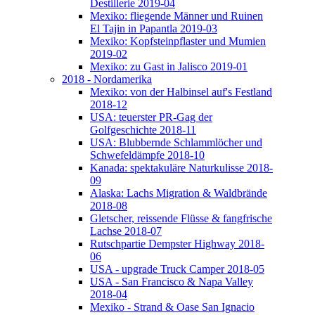
Destillerie 2019-04
Mexiko: fliegende Männer und Ruinen
El Tajin in Papantla 2019-03
Mexiko: Kopfsteinpflaster und Mumien
2019-02
Mexiko: zu Gast in Jalisco 2019-01
2018 - Nordamerika
Mexiko: von der Halbinsel auf's Festland
2018-12
USA: teuerster PR-Gag der
Golfgeschichte 2018-11
USA: Blubbernde Schlammlöcher und
Schwefeldämpfe 2018-10
Kanada: spektakuläre Naturkulisse 2018-
09
Alaska: Lachs Migration & Waldbrände
2018-08
Gletscher, reissende Flüsse & fangfrische
Lachse 2018-07
Rutschpartie Dempster Highway 2018-
06
USA - upgrade Truck Camper 2018-05
USA - San Francisco & Napa Valley
2018-04
Mexiko - Strand & Oase San Ignacio