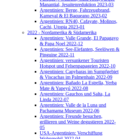
Manantial, Jesuitenreduktion 2023-03
Argentinien: Berge, Fahrzeugbrand,
Karneval & El Baqueano 2023-02
Argentinien: RN40, Cafayate, Molinos,
Cachi, Utopia 2023-01
2022 - Nordamerika & Südamerika
Argentinien: Valle Grande, El Papagayo
& Papa Noel 2022-12
Argentinien: See-Elefanten, Seelöwen &
Pinguine 2022-11
Argentinien: versunkener Touristen
Hotspot und Felsenpapageien 2022-10
Argentinien: Capybaras im Sumpfgebiet
& Viscachas im Palmenhain 2022-09
Argentinien: Bañado La Estrella, Yerba
Mate & Yapeyú 2022-08
Argentinien: Gauchos und Salta, La
Linda 2022-07
Argentinien: Valle de la Luna und
Pachamama Museum 2022-06
Argentinien: Freunde besuchen,
grillieren und Weine degustieren 2022-
05
USA-Argentinien: Verschiffung
Wohnmobil 2022-04