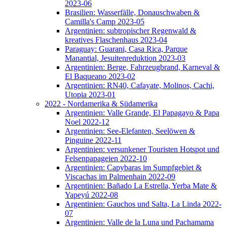
2023-06
Brasilien: Wasserfälle, Donauschwaben &
Camilla's Camp 2023-05
Argentinien: subtropischer Regenwald &
kreatives Flaschenhaus 2023-04
Paraguay: Guarani, Casa Rica, Parque
Manantial, Jesuitenreduktion 2023-03
Argentinien: Berge, Fahrzeugbrand, Karneval &
El Baqueano 2023-02
Argentinien: RN40, Cafayate, Molinos, Cachi,
Utopia 2023-01
2022 - Nordamerika & Südamerika
Argentinien: Valle Grande, El Papagayo & Papa
Noel 2022-12
Argentinien: See-Elefanten, Seelöwen &
Pinguine 2022-11
Argentinien: versunkener Touristen Hotspot und
Felsenpapageien 2022-10
Argentinien: Capybaras im Sumpfgebiet &
Viscachas im Palmenhain 2022-09
Argentinien: Bañado La Estrella, Yerba Mate &
Yapeyú 2022-08
Argentinien: Gauchos und Salta, La Linda 2022-
07
Argentinien: Valle de la Luna und Pachamama