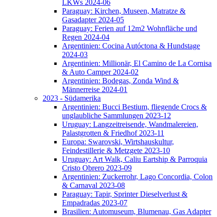
LKWs 2024-06
Paraguay: Kirchen, Museen, Matratze &
Gasadapter 2024-05
Paraguay: Ferien auf 12m2 Wohnfläche und
Regen 2024-04
Argentinien: Cocina Autóctona & Hundstage
2024-03
Argentinien: Millionär, El Camino de La Cornisa
& Auto Camper 2024-02
Argentinien: Bodegas, Zonda Wind &
Männerreise 2024-01
2023 - Südamerika
Argentinien: Bucci Bestium, fliegende Crocs &
unglaubliche Sammlungen 2023-12
Uruguay: Langzeitreisende, Wandmalereien,
Palastgrotten & Friedhof 2023-11
Europa: Swarovski, Wirtshauskultur,
Feindestillerie & Metzgete 2023-10
Uruguay: Art Walk, Caliu Eartship & Parroquia
Cristo Obrero 2023-09
Argentinien: Zuckerrohr, Lago Concordia, Colon
& Carnaval 2023-08
Paraguay: Tapir, Sprinter Dieselverlust &
Empadradas 2023-07
Brasilien: Automuseum, Blumenau, Gas Adapter