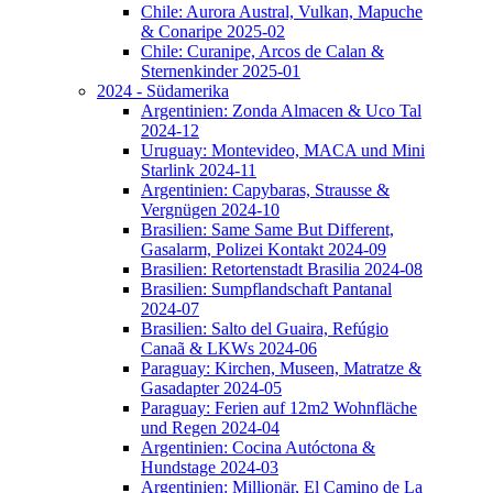
Chile: Aurora Austral, Vulkan, Mapuche
& Conaripe 2025-02
Chile: Curanipe, Arcos de Calan &
Sternenkinder 2025-01
2024 - Südamerika
Argentinien: Zonda Almacen & Uco Tal
2024-12
Uruguay: Montevideo, MACA und Mini
Starlink 2024-11
Argentinien: Capybaras, Strausse &
Vergnügen 2024-10
Brasilien: Same Same But Different,
Gasalarm, Polizei Kontakt 2024-09
Brasilien: Retortenstadt Brasilia 2024-08
Brasilien: Sumpflandschaft Pantanal
2024-07
Brasilien: Salto del Guaira, Refúgio
Canaã & LKWs 2024-06
Paraguay: Kirchen, Museen, Matratze &
Gasadapter 2024-05
Paraguay: Ferien auf 12m2 Wohnfläche
und Regen 2024-04
Argentinien: Cocina Autóctona &
Hundstage 2024-03
Argentinien: Millionär, El Camino de La