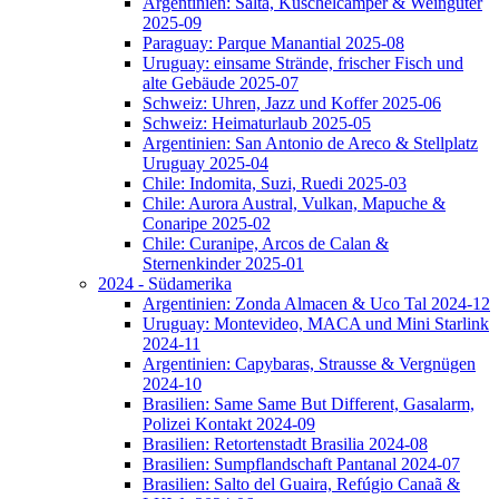
Argentinien: Salta, Kuschelcamper & Weingüter
2025-09
Paraguay: Parque Manantial 2025-08
Uruguay: einsame Strände, frischer Fisch und
alte Gebäude 2025-07
Schweiz: Uhren, Jazz und Koffer 2025-06
Schweiz: Heimaturlaub 2025-05
Argentinien: San Antonio de Areco & Stellplatz
Uruguay 2025-04
Chile: Indomita, Suzi, Ruedi 2025-03
Chile: Aurora Austral, Vulkan, Mapuche &
Conaripe 2025-02
Chile: Curanipe, Arcos de Calan &
Sternenkinder 2025-01
2024 - Südamerika
Argentinien: Zonda Almacen & Uco Tal 2024-12
Uruguay: Montevideo, MACA und Mini Starlink
2024-11
Argentinien: Capybaras, Strausse & Vergnügen
2024-10
Brasilien: Same Same But Different, Gasalarm,
Polizei Kontakt 2024-09
Brasilien: Retortenstadt Brasilia 2024-08
Brasilien: Sumpflandschaft Pantanal 2024-07
Brasilien: Salto del Guaira, Refúgio Canaã &