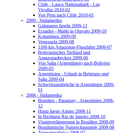
Chile - Lauca Nationalpark - Las
Vicuñas 2010-02
Von Peru nach Chile 2010-01
2009 - Südamerika
Galapagos Inseln 2009-12
Ecuador - Markt in Otavalo 2009-10
Kolumbien 2009-09
Venezuela 2009-08
1100 km Amazonas-Flussfahrt 2009-07
Bolivianisches Tiefland und
Amazonasbecken 2009-06
Von Salta (Argentinien) nach Bolivien
2009-05
Argentinien - Urlaub in Belgrano und
Salta 2009-04
Schweissausbrüche in Argentinien 2009-
01
2008 - Südamerika
Brasilien - Paraguay - Argentinien 2008-
12
Hasta luego Amigo 2008-11
In Richtung Rio de Janeiro 2008-10
Visumverlängerung in Brasilien 2008-09
Brasilianische Naturschauspiele 2008-08
Transamazônica 2008-07