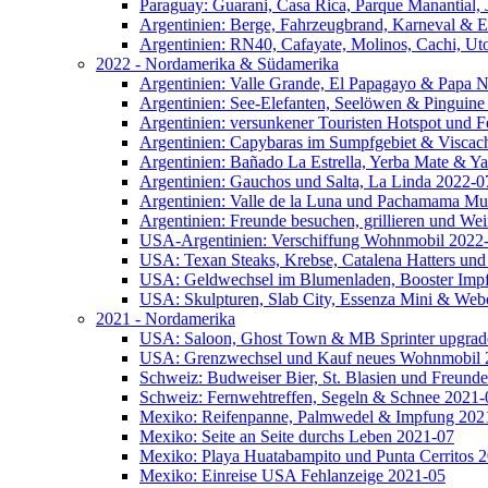
Paraguay: Guarani, Casa Rica, Parque Manantial, 
Argentinien: Berge, Fahrzeugbrand, Karneval & 
Argentinien: RN40, Cafayate, Molinos, Cachi, Ut
2022 - Nordamerika & Südamerika
Argentinien: Valle Grande, El Papagayo & Papa 
Argentinien: See-Elefanten, Seelöwen & Pinguine
Argentinien: versunkener Touristen Hotspot und 
Argentinien: Capybaras im Sumpfgebiet & Viscac
Argentinien: Bañado La Estrella, Yerba Mate & Y
Argentinien: Gauchos und Salta, La Linda 2022-0
Argentinien: Valle de la Luna und Pachamama M
Argentinien: Freunde besuchen, grillieren und We
USA-Argentinien: Verschiffung Wohnmobil 2022
USA: Texan Steaks, Krebse, Catalena Hatters und
USA: Geldwechsel im Blumenladen, Booster Impfu
USA: Skulpturen, Slab City, Essenza Mini & Web
2021 - Nordamerika
USA: Saloon, Ghost Town & MB Sprinter upgrad
USA: Grenzwechsel und Kauf neues Wohnmobil 
Schweiz: Budweiser Bier, St. Blasien und Freund
Schweiz: Fernwehtreffen, Segeln & Schnee 2021-
Mexiko: Reifenpanne, Palmwedel & Impfung 202
Mexiko: Seite an Seite durchs Leben 2021-07
Mexiko: Playa Huatabampito und Punta Cerritos 
Mexiko: Einreise USA Fehlanzeige 2021-05