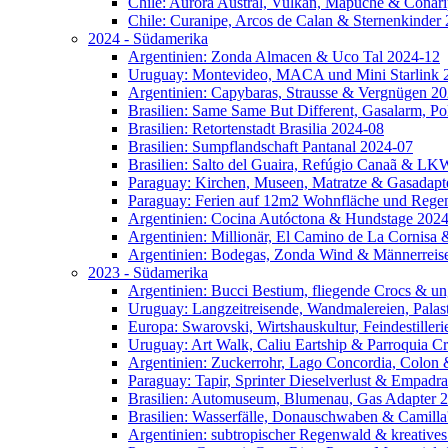
Chile: Aurora Austral, Vulkan, Mapuche & Conar
Chile: Curanipe, Arcos de Calan & Sternenkinder
2024 - Südamerika
Argentinien: Zonda Almacen & Uco Tal 2024-12
Uruguay: Montevideo, MACA und Mini Starlink 
Argentinien: Capybaras, Strausse & Vergnügen 2
Brasilien: Same Same But Different, Gasalarm, Po
Brasilien: Retortenstadt Brasilia 2024-08
Brasilien: Sumpflandschaft Pantanal 2024-07
Brasilien: Salto del Guaira, Refúgio Canaã & L
Paraguay: Kirchen, Museen, Matratze & Gasadapt
Paraguay: Ferien auf 12m2 Wohnfläche und Rege
Argentinien: Cocina Autóctona & Hundstage 202
Argentinien: Millionär, El Camino de La Cornis
Argentinien: Bodegas, Zonda Wind & Männerreis
2023 - Südamerika
Argentinien: Bucci Bestium, fliegende Crocs & 
Uruguay: Langzeitreisende, Wandmalereien, Palas
Europa: Swarovski, Wirtshauskultur, Feindestille
Uruguay: Art Walk, Caliu Eartship & Parroquia C
Argentinien: Zuckerrohr, Lago Concordia, Colon
Paraguay: Tapir, Sprinter Dieselverlust & Empadr
Brasilien: Automuseum, Blumenau, Gas Adapter 
Brasilien: Wasserfälle, Donauschwaben & Camill
Argentinien: subtropischer Regenwald & kreative