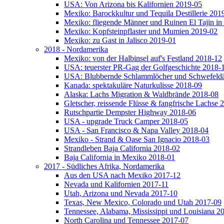
USA: Von Arizona bis Kalifornien 2019-05
Mexiko: Barockkultur und Tequila Destillerie 201
Mexiko: fliegende Männer und Ruinen El Tajin in
Mexiko: Kopfsteinpflaster und Mumien 2019-02
Mexiko: zu Gast in Jalisco 2019-01
2018 - Nordamerika
Mexiko: von der Halbinsel auf's Festland 2018-12
USA: teuerster PR-Gag der Golfgeschichte 2018-
USA: Blubbernde Schlammlöcher und Schwefeld
Kanada: spektakuläre Naturkulisse 2018-09
Alaska: Lachs Migration & Waldbrände 2018-08
Gletscher, reissende Flüsse & fangfrische Lachse 
Rutschpartie Dempster Highway 2018-06
USA - upgrade Truck Camper 2018-05
USA - San Francisco & Napa Valley 2018-04
Mexiko - Strand & Oase San Ignacio 2018-03
Strandleben Baja California 2018-02
Baja California in Mexiko 2018-01
2017 - Südliches Afrika, Nordamerika
Aus den USA nach Mexiko 2017-12
Nevada und Kalifornien 2017-11
Utah, Arizona und Nevada 2017-10
Texas, New Mexico, Colorado und Utah 2017-09
Tennessee, Alabama, Mississippi und Louisiana 2
North Carolina und Tennessee 2017-07