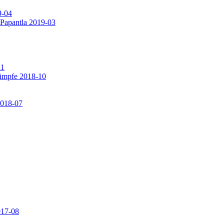
9-04
 Papantla 2019-03
11
ämpfe 2018-10
2018-07
017-08