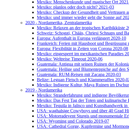
Mexiko: Menschenkunde und magischer Ort 2021
Mexiko: planlos oder doch nicht? 2021-03
Mexiko: Checkup der Gesundheit und Vertrauen a
Mexiko: und immer wieder geht die Sonne auf 20
2020 - Nordamerika, Zentralamerika
Mexiko: Relaxen an der tropischen Karibikküste 
Schweiz: Schoggi, Chääs, Chriesi Schnaps und
Europa: Aufenthalt in Europa verlängert 2020-10
Frankreich: Ferien mit Hausboot und Begrüssung 
Europa: Flexibilität in Zeiten von Corona 2020-08
Mexiko: eingesperrt im mexikanischen Paradies 2
Mexiko: Weltreise Timeout 2020-06
Guatemala: Antigua mit seinen Ruinen der Kolonia
Guatemala: Heilige und Blumenteppiche auf den S
Guatemala: RUM-Reisen mit Zacapa 2020-03
Belize: Leguan Fleisch und Klammeraffen 2020-0
Mexiko: Indigene Kultur, Maya Ruinen im Dschun
2019 - Nordamerika
Mexiko: Stranderfahrung und indigene Bevölkeru
Mexiko: Das Fest Tag der Toten und kulinarische 
Mexiko: Tequila in Jalisco und Kunsthandwerk i
USA: waghalsige Cowyboys und über 40 Grad Hit
USA: Motorradevent Sturgis und monumentale Er
USA: Wyoming und Colorado 2019-07
USA: Cathedral Gorge, Kupfermine und Mormon