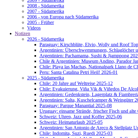
2009 - Südamerika
2008 - Südamerika
2007 - Südamerika
2006 - von Europa nach Südamerika
2005 - Früher
Videos
Notizen
2026 - Südamerika
Paraguay: Kirschblüte, Elvio, Wolly und Roof To
Argentinien: Überschwemmungen, Schlaglöcher u
Argentinien: Pachamama, Sushi & Jjamppong 202
Chile & Argentinien: Museum Andino, Parador J
Chile: Playa las Machas, Nationalpark Llano de 
Peru: Santa Catalina Petri Heil! 2026-01
2025 - Südamerika
Chile: 20 Jahre auf Weltreise 2025-12
Chile: Evakuierung, Viña Vik & Viñedos De Alco
Argentinien: Gedenkstein, Lagerplatz & Fiambrer
Argentinien: Salta, Kuschelcamper & Weingüter 
Paraguay: Parque Manantial 2025-08
Uruguay: einsame Strände, frischer Fisch und alt
Schweiz: Uhren, Jazz und Koffer 2025-06
Schweiz: Heimaturlaub 2025-05
Argentinien: San Antonio de Areco & Stellplatz 
Chile: Indomita, Suzi, Ruedi 2025-03