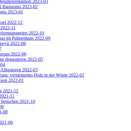
Jesuitenreduktion 2023-03
El Baqueano 2023-02
opia 2023-01
Noel 2022-12
 2022-11
Felsenpapageien 2022-10
has im Palmenhain 2022-09
apeyú 2022-08
7
useum 2022-06
ine degustieren 2022-05
-04
 Alligatoren 2022-03
ng, versteinertes Holz in der Wüste 2022-02
oost 2022-01
e 2021-12
2021-11
e besuchen 2021-10
09
1-08
2021-06