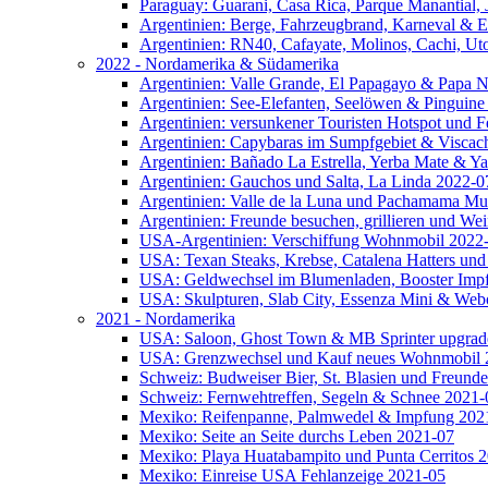
Paraguay: Guarani, Casa Rica, Parque Manantial, 
Argentinien: Berge, Fahrzeugbrand, Karneval & 
Argentinien: RN40, Cafayate, Molinos, Cachi, Ut
2022 - Nordamerika & Südamerika
Argentinien: Valle Grande, El Papagayo & Papa 
Argentinien: See-Elefanten, Seelöwen & Pinguine
Argentinien: versunkener Touristen Hotspot und 
Argentinien: Capybaras im Sumpfgebiet & Viscac
Argentinien: Bañado La Estrella, Yerba Mate & Y
Argentinien: Gauchos und Salta, La Linda 2022-0
Argentinien: Valle de la Luna und Pachamama M
Argentinien: Freunde besuchen, grillieren und We
USA-Argentinien: Verschiffung Wohnmobil 2022
USA: Texan Steaks, Krebse, Catalena Hatters und
USA: Geldwechsel im Blumenladen, Booster Impfu
USA: Skulpturen, Slab City, Essenza Mini & Web
2021 - Nordamerika
USA: Saloon, Ghost Town & MB Sprinter upgrad
USA: Grenzwechsel und Kauf neues Wohnmobil 
Schweiz: Budweiser Bier, St. Blasien und Freund
Schweiz: Fernwehtreffen, Segeln & Schnee 2021-
Mexiko: Reifenpanne, Palmwedel & Impfung 202
Mexiko: Seite an Seite durchs Leben 2021-07
Mexiko: Playa Huatabampito und Punta Cerritos 
Mexiko: Einreise USA Fehlanzeige 2021-05