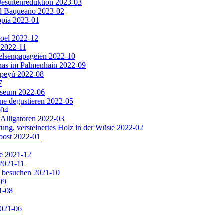
Jesuitenreduktion 2023-03
El Baqueano 2023-02
opia 2023-01
Noel 2022-12
 2022-11
Felsenpapageien 2022-10
has im Palmenhain 2022-09
apeyú 2022-08
7
useum 2022-06
ine degustieren 2022-05
-04
 Alligatoren 2022-03
ng, versteinertes Holz in der Wüste 2022-02
oost 2022-01
e 2021-12
2021-11
e besuchen 2021-10
09
1-08
2021-06