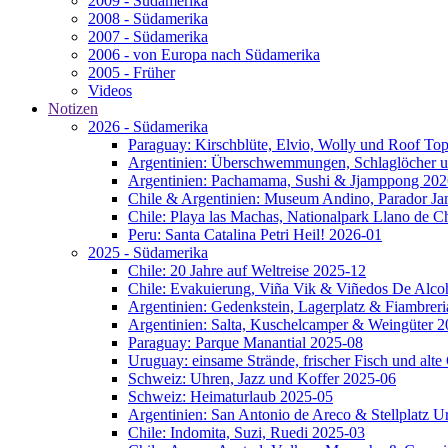
2009 - Südamerika
2008 - Südamerika
2007 - Südamerika
2006 - von Europa nach Südamerika
2005 - Früher
Videos
Notizen
2026 - Südamerika
Paraguay: Kirschblüte, Elvio, Wolly und Roof To
Argentinien: Überschwemmungen, Schlaglöcher u
Argentinien: Pachamama, Sushi & Jjamppong 202
Chile & Argentinien: Museum Andino, Parador J
Chile: Playa las Machas, Nationalpark Llano de 
Peru: Santa Catalina Petri Heil! 2026-01
2025 - Südamerika
Chile: 20 Jahre auf Weltreise 2025-12
Chile: Evakuierung, Viña Vik & Viñedos De Alco
Argentinien: Gedenkstein, Lagerplatz & Fiambrer
Argentinien: Salta, Kuschelcamper & Weingüter 
Paraguay: Parque Manantial 2025-08
Uruguay: einsame Strände, frischer Fisch und alt
Schweiz: Uhren, Jazz und Koffer 2025-06
Schweiz: Heimaturlaub 2025-05
Argentinien: San Antonio de Areco & Stellplatz 
Chile: Indomita, Suzi, Ruedi 2025-03