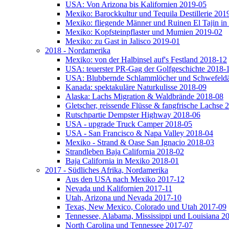
USA: Von Arizona bis Kalifornien 2019-05
Mexiko: Barockkultur und Tequila Destillerie 201
Mexiko: fliegende Männer und Ruinen El Tajin in
Mexiko: Kopfsteinpflaster und Mumien 2019-02
Mexiko: zu Gast in Jalisco 2019-01
2018 - Nordamerika
Mexiko: von der Halbinsel auf's Festland 2018-12
USA: teuerster PR-Gag der Golfgeschichte 2018-
USA: Blubbernde Schlammlöcher und Schwefeld
Kanada: spektakuläre Naturkulisse 2018-09
Alaska: Lachs Migration & Waldbrände 2018-08
Gletscher, reissende Flüsse & fangfrische Lachse 
Rutschpartie Dempster Highway 2018-06
USA - upgrade Truck Camper 2018-05
USA - San Francisco & Napa Valley 2018-04
Mexiko - Strand & Oase San Ignacio 2018-03
Strandleben Baja California 2018-02
Baja California in Mexiko 2018-01
2017 - Südliches Afrika, Nordamerika
Aus den USA nach Mexiko 2017-12
Nevada und Kalifornien 2017-11
Utah, Arizona und Nevada 2017-10
Texas, New Mexico, Colorado und Utah 2017-09
Tennessee, Alabama, Mississippi und Louisiana 2
North Carolina und Tennessee 2017-07