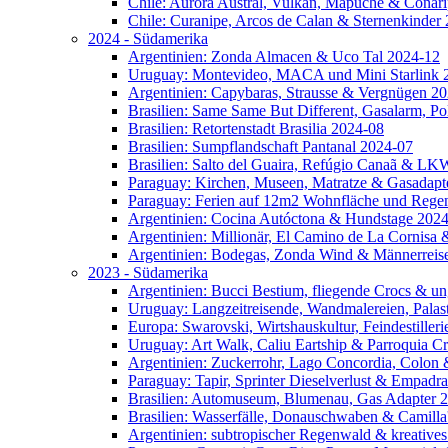
Chile: Aurora Austral, Vulkan, Mapuche & Conar
Chile: Curanipe, Arcos de Calan & Sternenkinder
2024 - Südamerika
Argentinien: Zonda Almacen & Uco Tal 2024-12
Uruguay: Montevideo, MACA und Mini Starlink 
Argentinien: Capybaras, Strausse & Vergnügen 2
Brasilien: Same Same But Different, Gasalarm, Po
Brasilien: Retortenstadt Brasilia 2024-08
Brasilien: Sumpflandschaft Pantanal 2024-07
Brasilien: Salto del Guaira, Refúgio Canaã & L
Paraguay: Kirchen, Museen, Matratze & Gasadapt
Paraguay: Ferien auf 12m2 Wohnfläche und Rege
Argentinien: Cocina Autóctona & Hundstage 202
Argentinien: Millionär, El Camino de La Cornis
Argentinien: Bodegas, Zonda Wind & Männerreis
2023 - Südamerika
Argentinien: Bucci Bestium, fliegende Crocs & 
Uruguay: Langzeitreisende, Wandmalereien, Palas
Europa: Swarovski, Wirtshauskultur, Feindestille
Uruguay: Art Walk, Caliu Eartship & Parroquia C
Argentinien: Zuckerrohr, Lago Concordia, Colon
Paraguay: Tapir, Sprinter Dieselverlust & Empadr
Brasilien: Automuseum, Blumenau, Gas Adapter 
Brasilien: Wasserfälle, Donauschwaben & Camill
Argentinien: subtropischer Regenwald & kreative