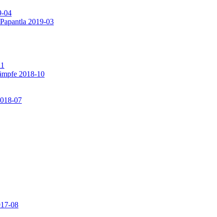
9-04
 Papantla 2019-03
11
ämpfe 2018-10
2018-07
017-08