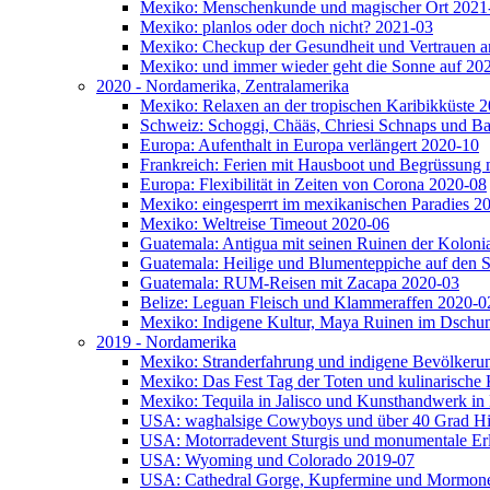
Mexiko: Menschenkunde und magischer Ort 2021
Mexiko: planlos oder doch nicht? 2021-03
Mexiko: Checkup der Gesundheit und Vertrauen a
Mexiko: und immer wieder geht die Sonne auf 20
2020 - Nordamerika, Zentralamerika
Mexiko: Relaxen an der tropischen Karibikküste 
Schweiz: Schoggi, Chääs, Chriesi Schnaps und
Europa: Aufenthalt in Europa verlängert 2020-10
Frankreich: Ferien mit Hausboot und Begrüssung 
Europa: Flexibilität in Zeiten von Corona 2020-08
Mexiko: eingesperrt im mexikanischen Paradies 2
Mexiko: Weltreise Timeout 2020-06
Guatemala: Antigua mit seinen Ruinen der Kolonia
Guatemala: Heilige und Blumenteppiche auf den S
Guatemala: RUM-Reisen mit Zacapa 2020-03
Belize: Leguan Fleisch und Klammeraffen 2020-0
Mexiko: Indigene Kultur, Maya Ruinen im Dschun
2019 - Nordamerika
Mexiko: Stranderfahrung und indigene Bevölkeru
Mexiko: Das Fest Tag der Toten und kulinarische 
Mexiko: Tequila in Jalisco und Kunsthandwerk i
USA: waghalsige Cowyboys und über 40 Grad Hit
USA: Motorradevent Sturgis und monumentale Er
USA: Wyoming und Colorado 2019-07
USA: Cathedral Gorge, Kupfermine und Mormon