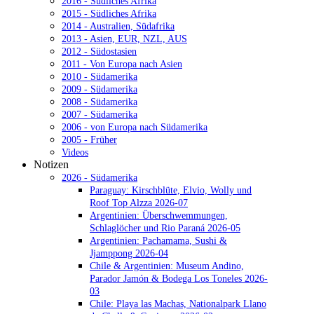
2016 - Südliches Afrika
2015 - Südliches Afrika
2014 - Australien, Südafrika
2013 - Asien, EUR, NZL, AUS
2012 - Südostasien
2011 - Von Europa nach Asien
2010 - Südamerika
2009 - Südamerika
2008 - Südamerika
2007 - Südamerika
2006 - von Europa nach Südamerika
2005 - Früher
Videos
Notizen
2026 - Südamerika
Paraguay: Kirschblüte, Elvio, Wolly und
Roof Top Alzza 2026-07
Argentinien: Überschwemmungen,
Schlaglöcher und Rio Paraná 2026-05
Argentinien: Pachamama, Sushi &
Jjamppong 2026-04
Chile & Argentinien: Museum Andino,
Parador Jamón & Bodega Los Toneles 2026-
03
Chile: Playa las Machas, Nationalpark Llano