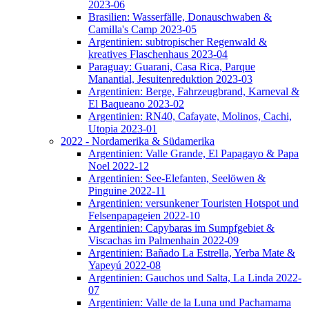
2023-06
Brasilien: Wasserfälle, Donauschwaben &
Camilla's Camp 2023-05
Argentinien: subtropischer Regenwald &
kreatives Flaschenhaus 2023-04
Paraguay: Guarani, Casa Rica, Parque
Manantial, Jesuitenreduktion 2023-03
Argentinien: Berge, Fahrzeugbrand, Karneval &
El Baqueano 2023-02
Argentinien: RN40, Cafayate, Molinos, Cachi,
Utopia 2023-01
2022 - Nordamerika & Südamerika
Argentinien: Valle Grande, El Papagayo & Papa
Noel 2022-12
Argentinien: See-Elefanten, Seelöwen &
Pinguine 2022-11
Argentinien: versunkener Touristen Hotspot und
Felsenpapageien 2022-10
Argentinien: Capybaras im Sumpfgebiet &
Viscachas im Palmenhain 2022-09
Argentinien: Bañado La Estrella, Yerba Mate &
Yapeyú 2022-08
Argentinien: Gauchos und Salta, La Linda 2022-
07
Argentinien: Valle de la Luna und Pachamama