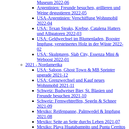
Museum 2022-06
Argentinien: Freunde besuchen, grillieren und
Weine degustieren 2022-05
USA-Argentinien: Verschiffung Wohnmobil
2022-04
USA: Texan Steaks, Krebse, Catalena Hatters
und Alligatoren 2022-03
USA: Geldwechsel im Blumenladen, Booster
Impfung, versteinertes Holz in der Wüste 2022-
02
USA: Skulpturen, Slab City, Essenza Mini &
Weboost 2022-01
2021 - Nordamerika
USA: Saloon, Ghost Town & MB Sprinter
upgrade 2021-12
USA: Grenzwechsel und Kauf neues
Wohnmobil 2021-11
Schweiz: Budweiser Bier, St. Blasien und
Freunde besuchen 2021-10
Schweiz: Fernwehtreffen, Segeln & Schnee
2021-09
Mexiko: Reifenpanne, Palmwedel & Impfung
2021-08
Mexiko: Seite an Seite durchs Leben 2021-07
Mexiko: Playa Huatabampito und Punta Cerritos