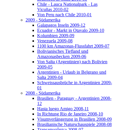
Chile - Lauca Nationalpark - Las
Vicuñas 2010-02
Von Peru nach Chile 2010-01
2009 - Südamerika
Galapagos Inseln 2009-12
Ecuador - Markt in Otavalo 2009-10
Kolumbien 2009-09
Venezuela 2009-08
1100 km Amazonas-Flussfahrt 2009-07
Bolivianisches Tiefland und
Amazonasbecken 2009-06
Von Salta (Argentinien) nach Bolivien
2009-05
Argentinien - Urlaub in Belgrano und
Salta 2009-04
Schweissausbrüche in Argentinien 2009-
01
2008 - Südamerika
Brasilien - Paraguay - Argentinien 2008-
12
Hasta luego Amigo 2008-11
In Richtung Rio de Janeiro 2008-10
Visumverlängerung in Brasilien 2008-09
Brasilianische Naturschauspiele 2008-08
Transamazônica 2008-07