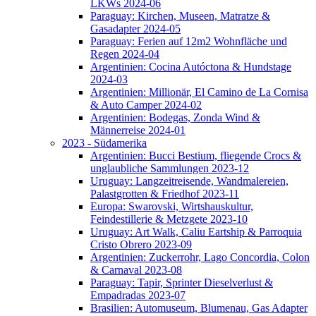
LKWs 2024-06
Paraguay: Kirchen, Museen, Matratze &
Gasadapter 2024-05
Paraguay: Ferien auf 12m2 Wohnfläche und
Regen 2024-04
Argentinien: Cocina Autóctona & Hundstage
2024-03
Argentinien: Millionär, El Camino de La Cornisa
& Auto Camper 2024-02
Argentinien: Bodegas, Zonda Wind &
Männerreise 2024-01
2023 - Südamerika
Argentinien: Bucci Bestium, fliegende Crocs &
unglaubliche Sammlungen 2023-12
Uruguay: Langzeitreisende, Wandmalereien,
Palastgrotten & Friedhof 2023-11
Europa: Swarovski, Wirtshauskultur,
Feindestillerie & Metzgete 2023-10
Uruguay: Art Walk, Caliu Eartship & Parroquia
Cristo Obrero 2023-09
Argentinien: Zuckerrohr, Lago Concordia, Colon
& Carnaval 2023-08
Paraguay: Tapir, Sprinter Dieselverlust &
Empadradas 2023-07
Brasilien: Automuseum, Blumenau, Gas Adapter