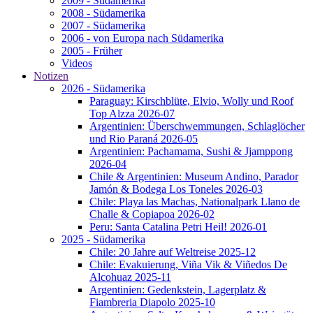
2009 - Südamerika
2008 - Südamerika
2007 - Südamerika
2006 - von Europa nach Südamerika
2005 - Früher
Videos
Notizen
2026 - Südamerika
Paraguay: Kirschblüte, Elvio, Wolly und Roof
Top Alzza 2026-07
Argentinien: Überschwemmungen, Schlaglöcher
und Rio Paraná 2026-05
Argentinien: Pachamama, Sushi & Jjamppong
2026-04
Chile & Argentinien: Museum Andino, Parador
Jamón & Bodega Los Toneles 2026-03
Chile: Playa las Machas, Nationalpark Llano de
Challe & Copiapoa 2026-02
Peru: Santa Catalina Petri Heil! 2026-01
2025 - Südamerika
Chile: 20 Jahre auf Weltreise 2025-12
Chile: Evakuierung, Viña Vik & Viñedos De
Alcohuaz 2025-11
Argentinien: Gedenkstein, Lagerplatz &
Fiambreria Diapolo 2025-10