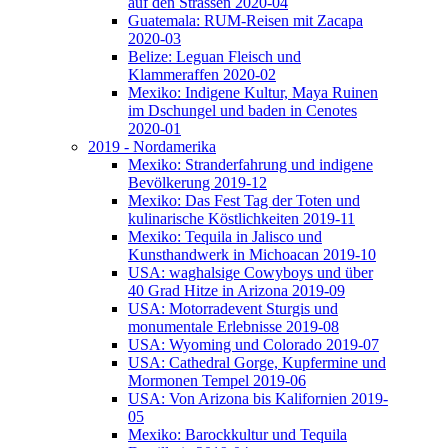
auf den Strassen 2020-04
Guatemala: RUM-Reisen mit Zacapa
2020-03
Belize: Leguan Fleisch und
Klammeraffen 2020-02
Mexiko: Indigene Kultur, Maya Ruinen
im Dschungel und baden in Cenotes
2020-01
2019 - Nordamerika
Mexiko: Stranderfahrung und indigene
Bevölkerung 2019-12
Mexiko: Das Fest Tag der Toten und
kulinarische Köstlichkeiten 2019-11
Mexiko: Tequila in Jalisco und
Kunsthandwerk in Michoacan 2019-10
USA: waghalsige Cowyboys und über
40 Grad Hitze in Arizona 2019-09
USA: Motorradevent Sturgis und
monumentale Erlebnisse 2019-08
USA: Wyoming und Colorado 2019-07
USA: Cathedral Gorge, Kupfermine und
Mormonen Tempel 2019-06
USA: Von Arizona bis Kalifornien 2019-
05
Mexiko: Barockkultur und Tequila