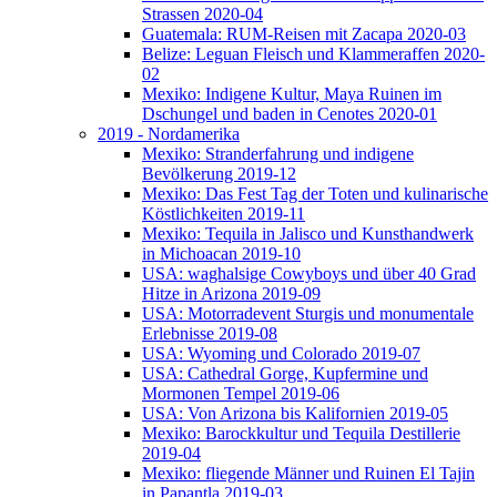
Strassen 2020-04
Guatemala: RUM-Reisen mit Zacapa 2020-03
Belize: Leguan Fleisch und Klammeraffen 2020-
02
Mexiko: Indigene Kultur, Maya Ruinen im
Dschungel und baden in Cenotes 2020-01
2019 - Nordamerika
Mexiko: Stranderfahrung und indigene
Bevölkerung 2019-12
Mexiko: Das Fest Tag der Toten und kulinarische
Köstlichkeiten 2019-11
Mexiko: Tequila in Jalisco und Kunsthandwerk
in Michoacan 2019-10
USA: waghalsige Cowyboys und über 40 Grad
Hitze in Arizona 2019-09
USA: Motorradevent Sturgis und monumentale
Erlebnisse 2019-08
USA: Wyoming und Colorado 2019-07
USA: Cathedral Gorge, Kupfermine und
Mormonen Tempel 2019-06
USA: Von Arizona bis Kalifornien 2019-05
Mexiko: Barockkultur und Tequila Destillerie
2019-04
Mexiko: fliegende Männer und Ruinen El Tajin
in Papantla 2019-03