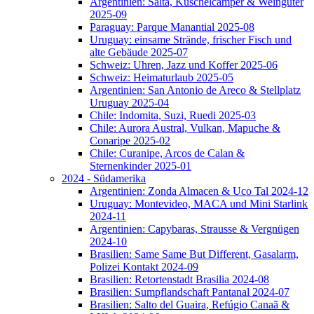
Argentinien: Salta, Kuschelcamper & Weingüter
2025-09
Paraguay: Parque Manantial 2025-08
Uruguay: einsame Strände, frischer Fisch und
alte Gebäude 2025-07
Schweiz: Uhren, Jazz und Koffer 2025-06
Schweiz: Heimaturlaub 2025-05
Argentinien: San Antonio de Areco & Stellplatz
Uruguay 2025-04
Chile: Indomita, Suzi, Ruedi 2025-03
Chile: Aurora Austral, Vulkan, Mapuche &
Conaripe 2025-02
Chile: Curanipe, Arcos de Calan &
Sternenkinder 2025-01
2024 - Südamerika
Argentinien: Zonda Almacen & Uco Tal 2024-12
Uruguay: Montevideo, MACA und Mini Starlink
2024-11
Argentinien: Capybaras, Strausse & Vergnügen
2024-10
Brasilien: Same Same But Different, Gasalarm,
Polizei Kontakt 2024-09
Brasilien: Retortenstadt Brasilia 2024-08
Brasilien: Sumpflandschaft Pantanal 2024-07
Brasilien: Salto del Guaira, Refúgio Canaã &