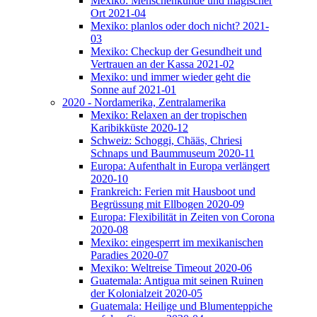
Mexiko: Menschenkunde und magischer
Ort 2021-04
Mexiko: planlos oder doch nicht? 2021-
03
Mexiko: Checkup der Gesundheit und
Vertrauen an der Kassa 2021-02
Mexiko: und immer wieder geht die
Sonne auf 2021-01
2020 - Nordamerika, Zentralamerika
Mexiko: Relaxen an der tropischen
Karibikküste 2020-12
Schweiz: Schoggi, Chääs, Chriesi
Schnaps und Baummuseum 2020-11
Europa: Aufenthalt in Europa verlängert
2020-10
Frankreich: Ferien mit Hausboot und
Begrüssung mit Ellbogen 2020-09
Europa: Flexibilität in Zeiten von Corona
2020-08
Mexiko: eingesperrt im mexikanischen
Paradies 2020-07
Mexiko: Weltreise Timeout 2020-06
Guatemala: Antigua mit seinen Ruinen
der Kolonialzeit 2020-05
Guatemala: Heilige und Blumenteppiche