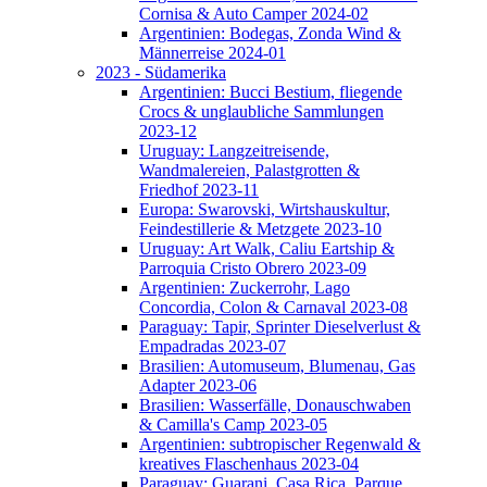
Cornisa & Auto Camper 2024-02
Argentinien: Bodegas, Zonda Wind &
Männerreise 2024-01
2023 - Südamerika
Argentinien: Bucci Bestium, fliegende
Crocs & unglaubliche Sammlungen
2023-12
Uruguay: Langzeitreisende,
Wandmalereien, Palastgrotten &
Friedhof 2023-11
Europa: Swarovski, Wirtshauskultur,
Feindestillerie & Metzgete 2023-10
Uruguay: Art Walk, Caliu Eartship &
Parroquia Cristo Obrero 2023-09
Argentinien: Zuckerrohr, Lago
Concordia, Colon & Carnaval 2023-08
Paraguay: Tapir, Sprinter Dieselverlust &
Empadradas 2023-07
Brasilien: Automuseum, Blumenau, Gas
Adapter 2023-06
Brasilien: Wasserfälle, Donauschwaben
& Camilla's Camp 2023-05
Argentinien: subtropischer Regenwald &
kreatives Flaschenhaus 2023-04
Paraguay: Guarani, Casa Rica, Parque