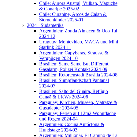
Chile: Aurora Austral, Vulkan, Mapuche
& Conaripe 2025-02
Chile: Curanipe, Arcos de Calan &
Sternenkinder 2025-01
2024 - Südamerika
Argentinien: Zonda Almacen & Uco Tal
2024-12
Uruguay: Montevideo, MACA und Mini
Starlink 2024-11
Argentinien: Capybaras, Strausse &
Vergnügen 2024-10
Brasilien: Same Same But Different,
Gasalarm, Polizei Kontakt 2024-09
Brasilien: Retortenstadt Brasilia 2024-08
Brasilien: Sumpflandschaft Pantanal
2024-07
Brasilien: Salto del Guaira, Refúgio
Canaã & LKWs 2024-06
Paraguay: Kirchen, Museen, Matratze &
Gasadapter 2024-05
Paraguay: Ferien auf 12m2 Wohnfläche
und Regen 2024-04
Argentinien: Cocina Autóctona &
Hundstage 2024-03
Argentinien: Millionär, El Camino de La