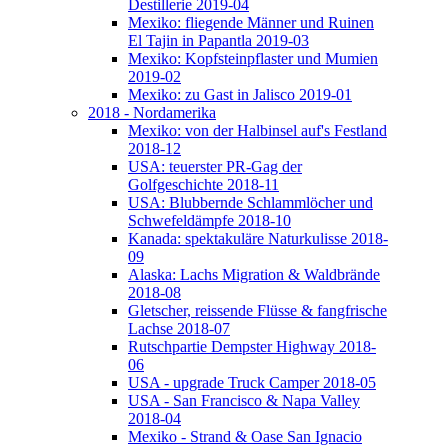
Destillerie 2019-04
Mexiko: fliegende Männer und Ruinen
El Tajin in Papantla 2019-03
Mexiko: Kopfsteinpflaster und Mumien
2019-02
Mexiko: zu Gast in Jalisco 2019-01
2018 - Nordamerika
Mexiko: von der Halbinsel auf's Festland
2018-12
USA: teuerster PR-Gag der
Golfgeschichte 2018-11
USA: Blubbernde Schlammlöcher und
Schwefeldämpfe 2018-10
Kanada: spektakuläre Naturkulisse 2018-
09
Alaska: Lachs Migration & Waldbrände
2018-08
Gletscher, reissende Flüsse & fangfrische
Lachse 2018-07
Rutschpartie Dempster Highway 2018-
06
USA - upgrade Truck Camper 2018-05
USA - San Francisco & Napa Valley
2018-04
Mexiko - Strand & Oase San Ignacio