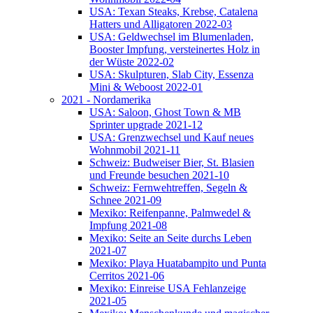
USA: Texan Steaks, Krebse, Catalena
Hatters und Alligatoren 2022-03
USA: Geldwechsel im Blumenladen,
Booster Impfung, versteinertes Holz in
der Wüste 2022-02
USA: Skulpturen, Slab City, Essenza
Mini & Weboost 2022-01
2021 - Nordamerika
USA: Saloon, Ghost Town & MB
Sprinter upgrade 2021-12
USA: Grenzwechsel und Kauf neues
Wohnmobil 2021-11
Schweiz: Budweiser Bier, St. Blasien
und Freunde besuchen 2021-10
Schweiz: Fernwehtreffen, Segeln &
Schnee 2021-09
Mexiko: Reifenpanne, Palmwedel &
Impfung 2021-08
Mexiko: Seite an Seite durchs Leben
2021-07
Mexiko: Playa Huatabampito und Punta
Cerritos 2021-06
Mexiko: Einreise USA Fehlanzeige
2021-05