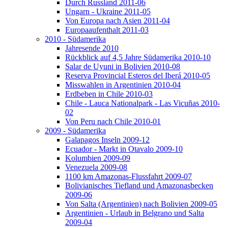
Durch Russland 2011-06
Ungarn - Ukraine 2011-05
Von Europa nach Asien 2011-04
Europaaufenthalt 2011-03
2010 - Südamerika
Jahresende 2010
Rückblick auf 4,5 Jahre Südamerika 2010-10
Salar de Uyuni in Bolivien 2010-08
Reserva Provincial Esteros del Iberá 2010-05
Misswahlen in Argentinien 2010-04
Erdbeben in Chile 2010-03
Chile - Lauca Nationalpark - Las Vicuñas 2010-
02
Von Peru nach Chile 2010-01
2009 - Südamerika
Galapagos Inseln 2009-12
Ecuador - Markt in Otavalo 2009-10
Kolumbien 2009-09
Venezuela 2009-08
1100 km Amazonas-Flussfahrt 2009-07
Bolivianisches Tiefland und Amazonasbecken
2009-06
Von Salta (Argentinien) nach Bolivien 2009-05
Argentinien - Urlaub in Belgrano und Salta
2009-04