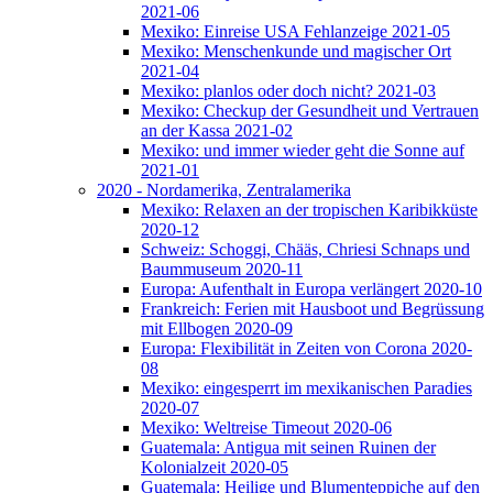
2021-06
Mexiko: Einreise USA Fehlanzeige 2021-05
Mexiko: Menschenkunde und magischer Ort
2021-04
Mexiko: planlos oder doch nicht? 2021-03
Mexiko: Checkup der Gesundheit und Vertrauen
an der Kassa 2021-02
Mexiko: und immer wieder geht die Sonne auf
2021-01
2020 - Nordamerika, Zentralamerika
Mexiko: Relaxen an der tropischen Karibikküste
2020-12
Schweiz: Schoggi, Chääs, Chriesi Schnaps und
Baummuseum 2020-11
Europa: Aufenthalt in Europa verlängert 2020-10
Frankreich: Ferien mit Hausboot und Begrüssung
mit Ellbogen 2020-09
Europa: Flexibilität in Zeiten von Corona 2020-
08
Mexiko: eingesperrt im mexikanischen Paradies
2020-07
Mexiko: Weltreise Timeout 2020-06
Guatemala: Antigua mit seinen Ruinen der
Kolonialzeit 2020-05
Guatemala: Heilige und Blumenteppiche auf den