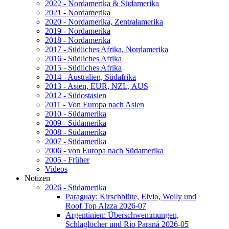
2022 - Nordamerika & Südamerika
2021 - Nordamerika
2020 - Nordamerika, Zentralamerika
2019 - Nordamerika
2018 - Nordamerika
2017 - Südliches Afrika, Nordamerika
2016 - Südliches Afrika
2015 - Südliches Afrika
2014 - Australien, Südafrika
2013 - Asien, EUR, NZL, AUS
2012 - Südostasien
2011 - Von Europa nach Asien
2010 - Südamerika
2009 - Südamerika
2008 - Südamerika
2007 - Südamerika
2006 - von Europa nach Südamerika
2005 - Früher
Videos
Notizen
2026 - Südamerika
Paraguay: Kirschblüte, Elvio, Wolly und
Roof Top Alzza 2026-07
Argentinien: Überschwemmungen,
Schlaglöcher und Rio Paraná 2026-05