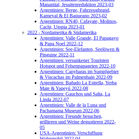
Manantial, Jesuitenreduktion 2023-03
Argentinien: Berge, Fahrzeugbrand,
Karneval & El Baqueano 2023-02
Argentinien: RN40, Cafayate, Molinos,
Cachi, Utopia 2023-01
2022 - Nordamerika & Südamerika
Argentinien: Valle Grande, El Papagayo
& Papa Noel 2022-12
Argentinien: See-Elefanten, Seelöwen &
Pinguine 2022-11
Argentinien: versunkener Touristen
Hotspot und Felsenpapageien 2022-10
Argentinien: Capybaras im Sumpfgebiet
& Viscachas im Palmenhain 2022-09
Argentinien: Bañado La Estrella, Yerba
Mate & Yapeyú 2022-08
Argentinien: Gauchos und Salta, La
Linda 2022-07
Argentinien: Valle de la Luna und
Pachamama Museum 2022-06
Argentinien: Freunde besuchen,
grillieren und Weine degustieren 2022-
05
USA-Argentinien: Verschiffung
Wohnmobil 2022-04