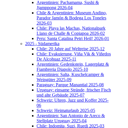
Argentinien: Pachamama, Sushi &
Jjamppong 2026-04
Chile & Argentinien: Museum Andino,
Parador Jamón & Bodega Los Toneles
2026-03
Chile: Playa las Machas, Nationalpark
Llano de Challe & Copiapoa 2026-02
Peru: Santa Catalina Petri Heil! 2026-01
2025 - Südamerika
Chile: 20 Jahre auf Weltreise 2025-12
Chile: Evakuierung, Viña Vik & Viñedos
De Alcohuaz 2025-11
Argentinien: Gedenkstein, Lagerplatz &
Fiambreria Diapolo 2025-10
Argentinien: Salta, Kuschelcamper &
Weingüter 2025-09
Paraguay: Parque Manantial 2025-08
Uruguay: einsame Strände, frischer Fisch
und alte Gebäude 2025-07
Schweiz: Uhren, Jazz und Koffer 2025-
06
Schweiz: Heimaturlaub 2025-05
Argentinien: San Antonio de Areco &
Stellplatz Uruguay 2025-04
Chile: Indomita, Suzi, Ruedi 2025-03