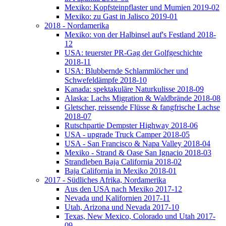
Mexiko: Kopfsteinpflaster und Mumien 2019-02
Mexiko: zu Gast in Jalisco 2019-01
2018 - Nordamerika
Mexiko: von der Halbinsel auf's Festland 2018-
12
USA: teuerster PR-Gag der Golfgeschichte
2018-11
USA: Blubbernde Schlammlöcher und
Schwefeldämpfe 2018-10
Kanada: spektakuläre Naturkulisse 2018-09
Alaska: Lachs Migration & Waldbrände 2018-08
Gletscher, reissende Flüsse & fangfrische Lachse
2018-07
Rutschpartie Dempster Highway 2018-06
USA - upgrade Truck Camper 2018-05
USA - San Francisco & Napa Valley 2018-04
Mexiko - Strand & Oase San Ignacio 2018-03
Strandleben Baja California 2018-02
Baja California in Mexiko 2018-01
2017 - Südliches Afrika, Nordamerika
Aus den USA nach Mexiko 2017-12
Nevada und Kalifornien 2017-11
Utah, Arizona und Nevada 2017-10
Texas, New Mexico, Colorado und Utah 2017-
09