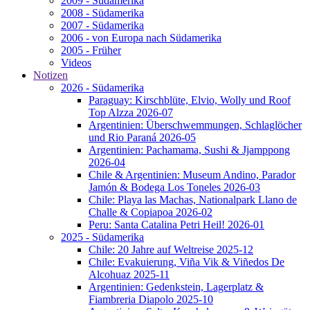
2009 - Südamerika
2008 - Südamerika
2007 - Südamerika
2006 - von Europa nach Südamerika
2005 - Früher
Videos
Notizen
2026 - Südamerika
Paraguay: Kirschblüte, Elvio, Wolly und Roof
Top Alzza 2026-07
Argentinien: Überschwemmungen, Schlaglöcher
und Rio Paraná 2026-05
Argentinien: Pachamama, Sushi & Jjamppong
2026-04
Chile & Argentinien: Museum Andino, Parador
Jamón & Bodega Los Toneles 2026-03
Chile: Playa las Machas, Nationalpark Llano de
Challe & Copiapoa 2026-02
Peru: Santa Catalina Petri Heil! 2026-01
2025 - Südamerika
Chile: 20 Jahre auf Weltreise 2025-12
Chile: Evakuierung, Viña Vik & Viñedos De
Alcohuaz 2025-11
Argentinien: Gedenkstein, Lagerplatz &
Fiambreria Diapolo 2025-10