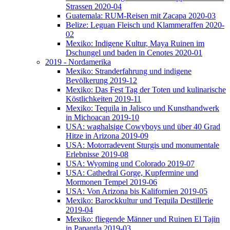
Strassen 2020-04
Guatemala: RUM-Reisen mit Zacapa 2020-03
Belize: Leguan Fleisch und Klammeraffen 2020-
02
Mexiko: Indigene Kultur, Maya Ruinen im
Dschungel und baden in Cenotes 2020-01
2019 - Nordamerika
Mexiko: Stranderfahrung und indigene
Bevölkerung 2019-12
Mexiko: Das Fest Tag der Toten und kulinarische
Köstlichkeiten 2019-11
Mexiko: Tequila in Jalisco und Kunsthandwerk
in Michoacan 2019-10
USA: waghalsige Cowyboys und über 40 Grad
Hitze in Arizona 2019-09
USA: Motorradevent Sturgis und monumentale
Erlebnisse 2019-08
USA: Wyoming und Colorado 2019-07
USA: Cathedral Gorge, Kupfermine und
Mormonen Tempel 2019-06
USA: Von Arizona bis Kalifornien 2019-05
Mexiko: Barockkultur und Tequila Destillerie
2019-04
Mexiko: fliegende Männer und Ruinen El Tajin
in Papantla 2019-03