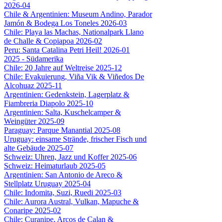
2026-04
Chile & Argentinien: Museum Andino, Parador
Jamón & Bodega Los Toneles 2026-03
Chile: Playa las Machas, Nationalpark Llano
de Challe & Copiapoa 2026-02
Peru: Santa Catalina Petri Heil! 2026-01
2025 - Südamerika
Chile: 20 Jahre auf Weltreise 2025-12
Chile: Evakuierung, Viña Vik & Viñedos De
Alcohuaz 2025-11
Argentinien: Gedenkstein, Lagerplatz &
Fiambreria Diapolo 2025-10
Argentinien: Salta, Kuschelcamper &
Weingüter 2025-09
Paraguay: Parque Manantial 2025-08
Uruguay: einsame Strände, frischer Fisch und
alte Gebäude 2025-07
Schweiz: Uhren, Jazz und Koffer 2025-06
Schweiz: Heimaturlaub 2025-05
Argentinien: San Antonio de Areco &
Stellplatz Uruguay 2025-04
Chile: Indomita, Suzi, Ruedi 2025-03
Chile: Aurora Austral, Vulkan, Mapuche &
Conaripe 2025-02
Chile: Curanipe, Arcos de Calan &