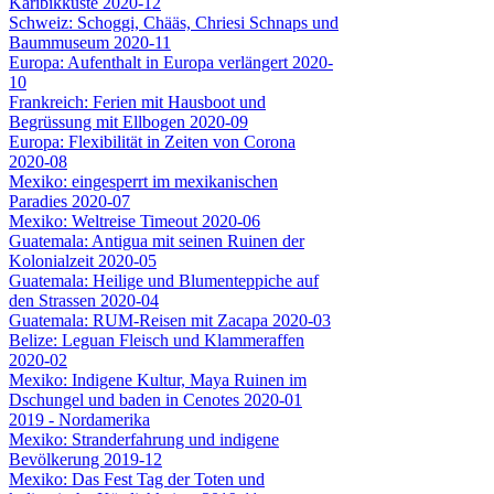
Karibikküste 2020-12
Schweiz: Schoggi, Chääs, Chriesi Schnaps und
Baummuseum 2020-11
Europa: Aufenthalt in Europa verlängert 2020-
10
Frankreich: Ferien mit Hausboot und
Begrüssung mit Ellbogen 2020-09
Europa: Flexibilität in Zeiten von Corona
2020-08
Mexiko: eingesperrt im mexikanischen
Paradies 2020-07
Mexiko: Weltreise Timeout 2020-06
Guatemala: Antigua mit seinen Ruinen der
Kolonialzeit 2020-05
Guatemala: Heilige und Blumenteppiche auf
den Strassen 2020-04
Guatemala: RUM-Reisen mit Zacapa 2020-03
Belize: Leguan Fleisch und Klammeraffen
2020-02
Mexiko: Indigene Kultur, Maya Ruinen im
Dschungel und baden in Cenotes 2020-01
2019 - Nordamerika
Mexiko: Stranderfahrung und indigene
Bevölkerung 2019-12
Mexiko: Das Fest Tag der Toten und