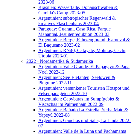
2023-06
Brasilien: Wasserfälle, Donauschwaben &
Camilla's Camp 2023-05
Argentinien: subtropischer Regenwald &
kreatives Flaschenhaus 2023-04
Paraguay: Guarani, Casa Rica, Parque
Manantial, Jesuitenreduktion 2023-03
Argentinien: Berge, Fahrzeugbrand, Karneval &
El Baqueano 2023-02
Argentinien: RN40, Cafayate, Molinos, Cachi,
Utopia 2023-01
2022 - Nordamerika & Südamerika
Argentinien: Valle Grande, El Papagayo & Papa
Noel 2022-12
Argentinien: See-Elefanten, Seelöwen &
Pinguine 2022-11
Argentinien: versunkener Touristen Hotspot und
Felsenpapageien 2022-10
Argentinien: Capybaras im Sumpfgebiet &
Viscachas im Palmenhain 2022-09
Argentinien: Bañado La Estrella, Yerba Mate &
Yapeyú 2022-08
Argentinien: Gauchos und Salta, La Linda 2022-
07
Argentinien: Valle de la Luna und Pachamama