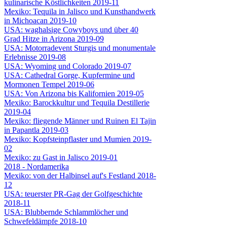
kulinarische Köstlichkeiten 2019-11
Mexiko: Tequila in Jalisco und Kunsthandwerk
in Michoacan 2019-10
USA: waghalsige Cowyboys und über 40
Grad Hitze in Arizona 2019-09
USA: Motorradevent Sturgis und monumentale
Erlebnisse 2019-08
USA: Wyoming und Colorado 2019-07
USA: Cathedral Gorge, Kupfermine und
Mormonen Tempel 2019-06
USA: Von Arizona bis Kalifornien 2019-05
Mexiko: Barockkultur und Tequila Destillerie
2019-04
Mexiko: fliegende Männer und Ruinen El Tajin
in Papantla 2019-03
Mexiko: Kopfsteinpflaster und Mumien 2019-
02
Mexiko: zu Gast in Jalisco 2019-01
2018 - Nordamerika
Mexiko: von der Halbinsel auf's Festland 2018-
12
USA: teuerster PR-Gag der Golfgeschichte
2018-11
USA: Blubbernde Schlammlöcher und
Schwefeldämpfe 2018-10