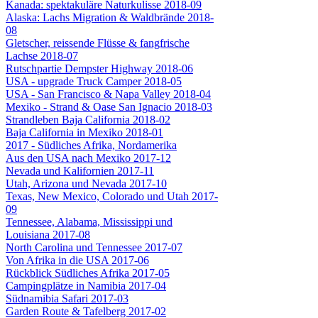
Kanada: spektakuläre Naturkulisse 2018-09
Alaska: Lachs Migration & Waldbrände 2018-
08
Gletscher, reissende Flüsse & fangfrische
Lachse 2018-07
Rutschpartie Dempster Highway 2018-06
USA - upgrade Truck Camper 2018-05
USA - San Francisco & Napa Valley 2018-04
Mexiko - Strand & Oase San Ignacio 2018-03
Strandleben Baja California 2018-02
Baja California in Mexiko 2018-01
2017 - Südliches Afrika, Nordamerika
Aus den USA nach Mexiko 2017-12
Nevada und Kalifornien 2017-11
Utah, Arizona und Nevada 2017-10
Texas, New Mexico, Colorado und Utah 2017-
09
Tennessee, Alabama, Mississippi und
Louisiana 2017-08
North Carolina und Tennessee 2017-07
Von Afrika in die USA 2017-06
Rückblick Südliches Afrika 2017-05
Campingplätze in Namibia 2017-04
Südnamibia Safari 2017-03
Garden Route & Tafelberg 2017-02