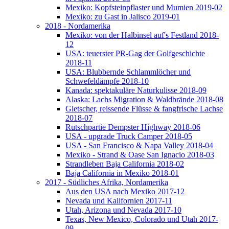
Mexiko: Kopfsteinpflaster und Mumien 2019-02
Mexiko: zu Gast in Jalisco 2019-01
2018 - Nordamerika
Mexiko: von der Halbinsel auf's Festland 2018-
12
USA: teuerster PR-Gag der Golfgeschichte
2018-11
USA: Blubbernde Schlammlöcher und
Schwefeldämpfe 2018-10
Kanada: spektakuläre Naturkulisse 2018-09
Alaska: Lachs Migration & Waldbrände 2018-08
Gletscher, reissende Flüsse & fangfrische Lachse
2018-07
Rutschpartie Dempster Highway 2018-06
USA - upgrade Truck Camper 2018-05
USA - San Francisco & Napa Valley 2018-04
Mexiko - Strand & Oase San Ignacio 2018-03
Strandleben Baja California 2018-02
Baja California in Mexiko 2018-01
2017 - Südliches Afrika, Nordamerika
Aus den USA nach Mexiko 2017-12
Nevada und Kalifornien 2017-11
Utah, Arizona und Nevada 2017-10
Texas, New Mexico, Colorado und Utah 2017-
09