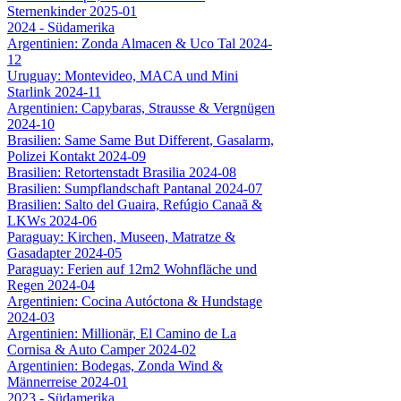
Sternenkinder 2025-01
2024 - Südamerika
Argentinien: Zonda Almacen & Uco Tal 2024-
12
Uruguay: Montevideo, MACA und Mini
Starlink 2024-11
Argentinien: Capybaras, Strausse & Vergnügen
2024-10
Brasilien: Same Same But Different, Gasalarm,
Polizei Kontakt 2024-09
Brasilien: Retortenstadt Brasilia 2024-08
Brasilien: Sumpflandschaft Pantanal 2024-07
Brasilien: Salto del Guaira, Refúgio Canaã &
LKWs 2024-06
Paraguay: Kirchen, Museen, Matratze &
Gasadapter 2024-05
Paraguay: Ferien auf 12m2 Wohnfläche und
Regen 2024-04
Argentinien: Cocina Autóctona & Hundstage
2024-03
Argentinien: Millionär, El Camino de La
Cornisa & Auto Camper 2024-02
Argentinien: Bodegas, Zonda Wind &
Männerreise 2024-01
2023 - Südamerika