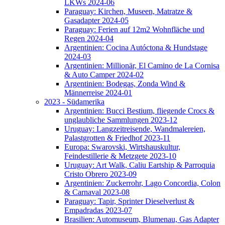
LKWs 2024-06
Paraguay: Kirchen, Museen, Matratze &
Gasadapter 2024-05
Paraguay: Ferien auf 12m2 Wohnfläche und
Regen 2024-04
Argentinien: Cocina Autóctona & Hundstage
2024-03
Argentinien: Millionär, El Camino de La Cornisa
& Auto Camper 2024-02
Argentinien: Bodegas, Zonda Wind &
Männerreise 2024-01
2023 - Südamerika
Argentinien: Bucci Bestium, fliegende Crocs &
unglaubliche Sammlungen 2023-12
Uruguay: Langzeitreisende, Wandmalereien,
Palastgrotten & Friedhof 2023-11
Europa: Swarovski, Wirtshauskultur,
Feindestillerie & Metzgete 2023-10
Uruguay: Art Walk, Caliu Eartship & Parroquia
Cristo Obrero 2023-09
Argentinien: Zuckerrohr, Lago Concordia, Colon
& Carnaval 2023-08
Paraguay: Tapir, Sprinter Dieselverlust &
Empadradas 2023-07
Brasilien: Automuseum, Blumenau, Gas Adapter