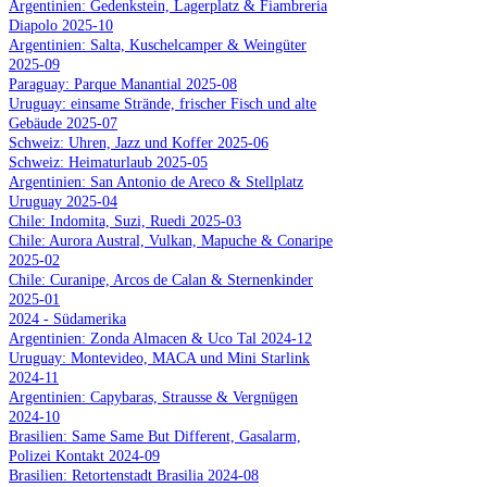
Argentinien: Gedenkstein, Lagerplatz & Fiambreria
Diapolo 2025-10
Argentinien: Salta, Kuschelcamper & Weingüter
2025-09
Paraguay: Parque Manantial 2025-08
Uruguay: einsame Strände, frischer Fisch und alte
Gebäude 2025-07
Schweiz: Uhren, Jazz und Koffer 2025-06
Schweiz: Heimaturlaub 2025-05
Argentinien: San Antonio de Areco & Stellplatz
Uruguay 2025-04
Chile: Indomita, Suzi, Ruedi 2025-03
Chile: Aurora Austral, Vulkan, Mapuche & Conaripe
2025-02
Chile: Curanipe, Arcos de Calan & Sternenkinder
2025-01
2024 - Südamerika
Argentinien: Zonda Almacen & Uco Tal 2024-12
Uruguay: Montevideo, MACA und Mini Starlink
2024-11
Argentinien: Capybaras, Strausse & Vergnügen
2024-10
Brasilien: Same Same But Different, Gasalarm,
Polizei Kontakt 2024-09
Brasilien: Retortenstadt Brasilia 2024-08