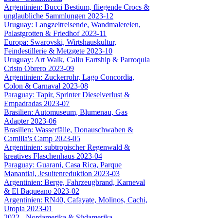
Argentinien: Bucci Bestium, fliegende Crocs &
unglaubliche Sammlungen 2023-12
Uruguay: Langzeitreisende, Wandmalereien,
Palastgrotten & Friedhof 2023-11
Europa: Swarovski, Wirtshauskultur,
Feindestillerie & Metzgete 2023-10
Uruguay: Art Walk, Caliu Eartship & Parroquia
Cristo Obrero 2023-09
Argentinien: Zuckerrohr, Lago Concordia,
Colon & Carnaval 2023-08
Paraguay: Tapir, Sprinter Dieselverlust &
Empadradas 2023-07
Brasilien: Automuseum, Blumenau, Gas
Adapter 2023-06
Brasilien: Wasserfälle, Donauschwaben &
Camilla's Camp 2023-05
Argentinien: subtropischer Regenwald &
kreatives Flaschenhaus 2023-04
Paraguay: Guarani, Casa Rica, Parque
Manantial, Jesuitenreduktion 2023-03
Argentinien: Berge, Fahrzeugbrand, Karneval
& El Baqueano 2023-02
Argentinien: RN40, Cafayate, Molinos, Cachi,
Utopia 2023-01
2022 - Nordamerika & Südamerika