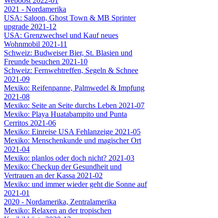
Weboost 2022-01
2021 - Nordamerika
USA: Saloon, Ghost Town & MB Sprinter
upgrade 2021-12
USA: Grenzwechsel und Kauf neues
Wohnmobil 2021-11
Schweiz: Budweiser Bier, St. Blasien und
Freunde besuchen 2021-10
Schweiz: Fernwehtreffen, Segeln & Schnee
2021-09
Mexiko: Reifenpanne, Palmwedel & Impfung
2021-08
Mexiko: Seite an Seite durchs Leben 2021-07
Mexiko: Playa Huatabampito und Punta
Cerritos 2021-06
Mexiko: Einreise USA Fehlanzeige 2021-05
Mexiko: Menschenkunde und magischer Ort
2021-04
Mexiko: planlos oder doch nicht? 2021-03
Mexiko: Checkup der Gesundheit und
Vertrauen an der Kassa 2021-02
Mexiko: und immer wieder geht die Sonne auf
2021-01
2020 - Nordamerika, Zentralamerika
Mexiko: Relaxen an der tropischen