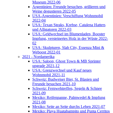
Museum 2022-06
Argentinien: Freunde besuchen, grillieren und
Weine degustieren 2022-05
USA-Argentinien: Verschiffung Wohnmobil
2022-04
USA: Texan Steaks, Krebse, Catalena Hatters
und Alligatoren 2022-03
USA: Geldwechsel im Blumenladen, Booster
Impfung, versteinertes Holz in der Wüste 2022-
02
USA: Skulpturen, Slab City, Essenza Mini &
Weboost 2022-01
2021 - Nordamerika
USA: Saloon, Ghost Town & MB Sprinter
upgrade 2021-12
USA: Grenzwechsel und Kauf neues
Wohnmobil 2021-11
Schweiz: Budweiser Bier, St. Blasien und
Freunde besuchen 2021-10
Schweiz: Fernwehtreffen, Segeln & Schnee
2021-09
Mexiko: Reifenpanne, Palmwedel & Impfung
2021-08
Mexiko: Seite an Seite durchs Leben 2021-07
Mexiko: Playa Huatabampito und Punta Cerritos