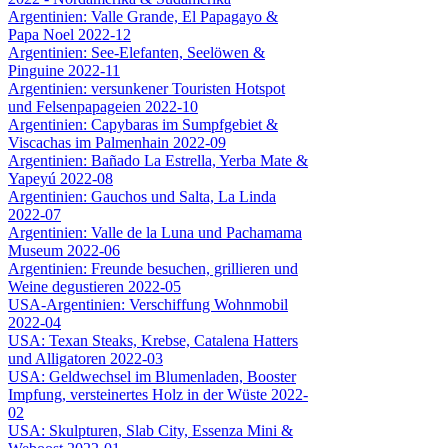
Argentinien: Valle Grande, El Papagayo &
Papa Noel 2022-12
Argentinien: See-Elefanten, Seelöwen &
Pinguine 2022-11
Argentinien: versunkener Touristen Hotspot
und Felsenpapageien 2022-10
Argentinien: Capybaras im Sumpfgebiet &
Viscachas im Palmenhain 2022-09
Argentinien: Bañado La Estrella, Yerba Mate &
Yapeyú 2022-08
Argentinien: Gauchos und Salta, La Linda
2022-07
Argentinien: Valle de la Luna und Pachamama
Museum 2022-06
Argentinien: Freunde besuchen, grillieren und
Weine degustieren 2022-05
USA-Argentinien: Verschiffung Wohnmobil
2022-04
USA: Texan Steaks, Krebse, Catalena Hatters
und Alligatoren 2022-03
USA: Geldwechsel im Blumenladen, Booster
Impfung, versteinertes Holz in der Wüste 2022-
02
USA: Skulpturen, Slab City, Essenza Mini &