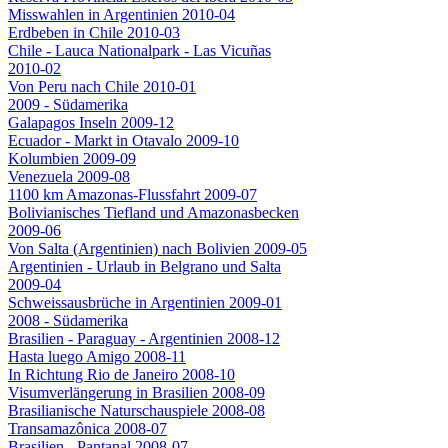
Misswahlen in Argentinien 2010-04
Erdbeben in Chile 2010-03
Chile - Lauca Nationalpark - Las Vicuñas
2010-02
Von Peru nach Chile 2010-01
2009 - Südamerika
Galapagos Inseln 2009-12
Ecuador - Markt in Otavalo 2009-10
Kolumbien 2009-09
Venezuela 2009-08
1100 km Amazonas-Flussfahrt 2009-07
Bolivianisches Tiefland und Amazonasbecken
2009-06
Von Salta (Argentinien) nach Bolivien 2009-05
Argentinien - Urlaub in Belgrano und Salta
2009-04
Schweissausbrüche in Argentinien 2009-01
2008 - Südamerika
Brasilien - Paraguay - Argentinien 2008-12
Hasta luego Amigo 2008-11
In Richtung Rio de Janeiro 2008-10
Visumverlängerung in Brasilien 2008-09
Brasilianische Naturschauspiele 2008-08
Transamazônica 2008-07
Brasilien - Pantanal 2008-07