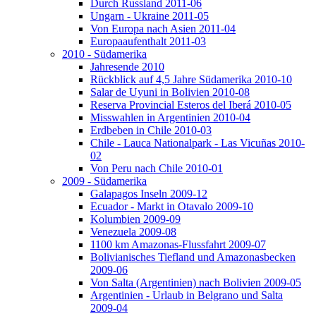
Durch Russland 2011-06
Ungarn - Ukraine 2011-05
Von Europa nach Asien 2011-04
Europaaufenthalt 2011-03
2010 - Südamerika
Jahresende 2010
Rückblick auf 4,5 Jahre Südamerika 2010-10
Salar de Uyuni in Bolivien 2010-08
Reserva Provincial Esteros del Iberá 2010-05
Misswahlen in Argentinien 2010-04
Erdbeben in Chile 2010-03
Chile - Lauca Nationalpark - Las Vicuñas 2010-
02
Von Peru nach Chile 2010-01
2009 - Südamerika
Galapagos Inseln 2009-12
Ecuador - Markt in Otavalo 2009-10
Kolumbien 2009-09
Venezuela 2009-08
1100 km Amazonas-Flussfahrt 2009-07
Bolivianisches Tiefland und Amazonasbecken
2009-06
Von Salta (Argentinien) nach Bolivien 2009-05
Argentinien - Urlaub in Belgrano und Salta
2009-04