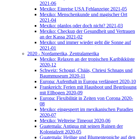
2021-06
Mexiko: Einreise USA Fehlanzeige 2021-05
Mexiko: Menschenkunde und magischer Ort
2021-04
Mexiko: planlos oder doch nicht? 2021-03
Mexiko: Checkup der Gesundheit und Vertrauen
an der Kassa 2021-02
Mexiko: und immer wieder geht die Sonne auf
2021-01
2020 - Nordamerika, Zentralamerika
Mexiko: Relaxen an der tropischen Karibikküste
2020-12
Schweiz: Schoggi, Chääs, Chriesi Schnaps und
Baummuseum 2020-11
Europa: Aufenthalt in Europa verlängert 2020-10
Frankreich: Ferien mit Hausboot und Begrüssung
mit Ellbogen 2020-09
Europa: Flexibilität in Zeiten von Corona 2020-
08
Mexiko: eingesperrt im mexikanischen Paradies
2020-07
Mexiko: Weltreise Timeout 2020-06
Guatemala: Antigua mit seinen Ruinen der
Kolonialzeit 2020-05
Guatemala: Heilige und Blumenteppiche auf den