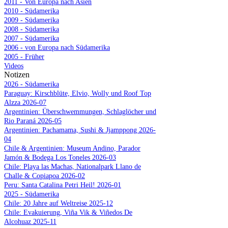
2011 - Von Europa nach Asien
2010 - Südamerika
2009 - Südamerika
2008 - Südamerika
2007 - Südamerika
2006 - von Europa nach Südamerika
2005 - Früher
Videos
Notizen
2026 - Südamerika
Paraguay: Kirschblüte, Elvio, Wolly und Roof Top
Alzza 2026-07
Argentinien: Überschwemmungen, Schlaglöcher und
Rio Paraná 2026-05
Argentinien: Pachamama, Sushi & Jjamppong 2026-
04
Chile & Argentinien: Museum Andino, Parador
Jamón & Bodega Los Toneles 2026-03
Chile: Playa las Machas, Nationalpark Llano de
Challe & Copiapoa 2026-02
Peru: Santa Catalina Petri Heil! 2026-01
2025 - Südamerika
Chile: 20 Jahre auf Weltreise 2025-12
Chile: Evakuierung, Viña Vik & Viñedos De
Alcohuaz 2025-11