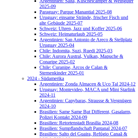
Argentinien: Salta, Kuschelcamper & Weingüter
2025-09
Paraguay: Parque Manantial 2025-08
Uruguay: einsame Strände, frischer Fisch und
alte Gebäude 2025-07
Schweiz: Uhren, Jazz und Koffer 2025-06
Schweiz: Heimaturlaub 2025-05
Argentinien: San Antonio de Areco & Stellplatz
Uruguay 2025-04
Chile: Indomita, Suzi, Ruedi 2025-03
Chile: Aurora Austral, Vulkan, Mapuche &
Conaripe 2025-02
Chile: Curanipe, Arcos de Calan &
Sternenkinder 2025-01
2024 - Südamerika
Argentinien: Zonda Almacen & Uco Tal 2024-12
Uruguay: Montevideo, MACA und Mini Starlink
2024-11
Argentinien: Capybaras, Strausse & Vergnügen
2024-10
Brasilien: Same Same But Different, Gasalarm,
Polizei Kontakt 2024-09
Brasilien: Retortenstadt Brasilia 2024-08
Brasilien: Sumpflandschaft Pantanal 2024-07
Brasilien: Salto del Guaira, Refúgio Canaã &