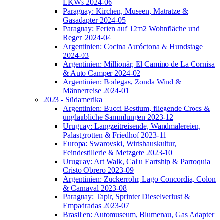
LKWs 2024-06
Paraguay: Kirchen, Museen, Matratze &
Gasadapter 2024-05
Paraguay: Ferien auf 12m2 Wohnfläche und
Regen 2024-04
Argentinien: Cocina Autóctona & Hundstage
2024-03
Argentinien: Millionär, El Camino de La Cornisa
& Auto Camper 2024-02
Argentinien: Bodegas, Zonda Wind &
Männerreise 2024-01
2023 - Südamerika
Argentinien: Bucci Bestium, fliegende Crocs &
unglaubliche Sammlungen 2023-12
Uruguay: Langzeitreisende, Wandmalereien,
Palastgrotten & Friedhof 2023-11
Europa: Swarovski, Wirtshauskultur,
Feindestillerie & Metzgete 2023-10
Uruguay: Art Walk, Caliu Eartship & Parroquia
Cristo Obrero 2023-09
Argentinien: Zuckerrohr, Lago Concordia, Colon
& Carnaval 2023-08
Paraguay: Tapir, Sprinter Dieselverlust &
Empadradas 2023-07
Brasilien: Automuseum, Blumenau, Gas Adapter