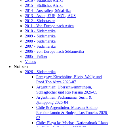
2016 - Südliches Afrika
2015 - Südliches Afrika
2014 - Australien, Südafrika
2013 - Asien, EUR, NZL, AUS
2012 - Südostasien
2011 - Von Europa nach Asien
2010 - Südamerika
2009 - Südamerika
2008 - Südamerika
2007 - Südamerika
2006 - von Europa nach Südamerika
2005 - Früher
Videos
Notizen
2026 - Südamerika
Paraguay: Kirschblüte, Elvio, Wolly und
Roof Top Alzza 2026-07
Argentinien: Überschwemmungen,
Schlaglöcher und Rio Paraná 2026-05
Argentinien: Pachamama, Sushi &
Jjamppong 2026-04
Chile & Argentinien: Museum Andino,
Parador Jamón & Bodega Los Toneles 2026-
03
Chile: Playa las Machas, Nationalpark Llano