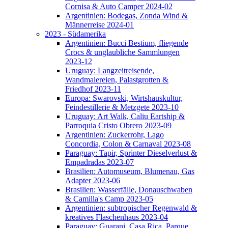
Cornisa & Auto Camper 2024-02
Argentinien: Bodegas, Zonda Wind &
Männerreise 2024-01
2023 - Südamerika
Argentinien: Bucci Bestium, fliegende
Crocs & unglaubliche Sammlungen
2023-12
Uruguay: Langzeitreisende,
Wandmalereien, Palastgrotten &
Friedhof 2023-11
Europa: Swarovski, Wirtshauskultur,
Feindestillerie & Metzgete 2023-10
Uruguay: Art Walk, Caliu Eartship &
Parroquia Cristo Obrero 2023-09
Argentinien: Zuckerrohr, Lago
Concordia, Colon & Carnaval 2023-08
Paraguay: Tapir, Sprinter Dieselverlust &
Empadradas 2023-07
Brasilien: Automuseum, Blumenau, Gas
Adapter 2023-06
Brasilien: Wasserfälle, Donauschwaben
& Camilla's Camp 2023-05
Argentinien: subtropischer Regenwald &
kreatives Flaschenhaus 2023-04
Paraguay: Guarani, Casa Rica, Parque