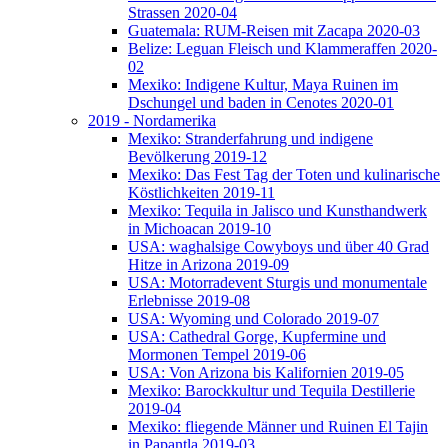
Strassen 2020-04
Guatemala: RUM-Reisen mit Zacapa 2020-03
Belize: Leguan Fleisch und Klammeraffen 2020-
02
Mexiko: Indigene Kultur, Maya Ruinen im
Dschungel und baden in Cenotes 2020-01
2019 - Nordamerika
Mexiko: Stranderfahrung und indigene
Bevölkerung 2019-12
Mexiko: Das Fest Tag der Toten und kulinarische
Köstlichkeiten 2019-11
Mexiko: Tequila in Jalisco und Kunsthandwerk
in Michoacan 2019-10
USA: waghalsige Cowyboys und über 40 Grad
Hitze in Arizona 2019-09
USA: Motorradevent Sturgis und monumentale
Erlebnisse 2019-08
USA: Wyoming und Colorado 2019-07
USA: Cathedral Gorge, Kupfermine und
Mormonen Tempel 2019-06
USA: Von Arizona bis Kalifornien 2019-05
Mexiko: Barockkultur und Tequila Destillerie
2019-04
Mexiko: fliegende Männer und Ruinen El Tajin
in Papantla 2019-03