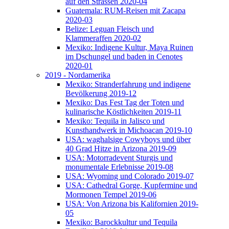
auf den Strassen 2020-04
Guatemala: RUM-Reisen mit Zacapa
2020-03
Belize: Leguan Fleisch und
Klammeraffen 2020-02
Mexiko: Indigene Kultur, Maya Ruinen
im Dschungel und baden in Cenotes
2020-01
2019 - Nordamerika
Mexiko: Stranderfahrung und indigene
Bevölkerung 2019-12
Mexiko: Das Fest Tag der Toten und
kulinarische Köstlichkeiten 2019-11
Mexiko: Tequila in Jalisco und
Kunsthandwerk in Michoacan 2019-10
USA: waghalsige Cowyboys und über
40 Grad Hitze in Arizona 2019-09
USA: Motorradevent Sturgis und
monumentale Erlebnisse 2019-08
USA: Wyoming und Colorado 2019-07
USA: Cathedral Gorge, Kupfermine und
Mormonen Tempel 2019-06
USA: Von Arizona bis Kalifornien 2019-
05
Mexiko: Barockkultur und Tequila