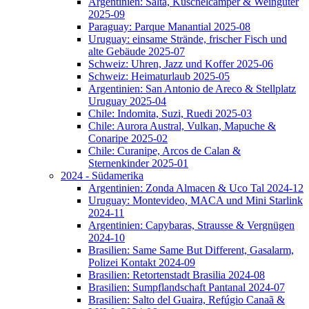
Argentinien: Salta, Kuschelcamper & Weingüter
2025-09
Paraguay: Parque Manantial 2025-08
Uruguay: einsame Strände, frischer Fisch und
alte Gebäude 2025-07
Schweiz: Uhren, Jazz und Koffer 2025-06
Schweiz: Heimaturlaub 2025-05
Argentinien: San Antonio de Areco & Stellplatz
Uruguay 2025-04
Chile: Indomita, Suzi, Ruedi 2025-03
Chile: Aurora Austral, Vulkan, Mapuche &
Conaripe 2025-02
Chile: Curanipe, Arcos de Calan &
Sternenkinder 2025-01
2024 - Südamerika
Argentinien: Zonda Almacen & Uco Tal 2024-12
Uruguay: Montevideo, MACA und Mini Starlink
2024-11
Argentinien: Capybaras, Strausse & Vergnügen
2024-10
Brasilien: Same Same But Different, Gasalarm,
Polizei Kontakt 2024-09
Brasilien: Retortenstadt Brasilia 2024-08
Brasilien: Sumpflandschaft Pantanal 2024-07
Brasilien: Salto del Guaira, Refúgio Canaã &