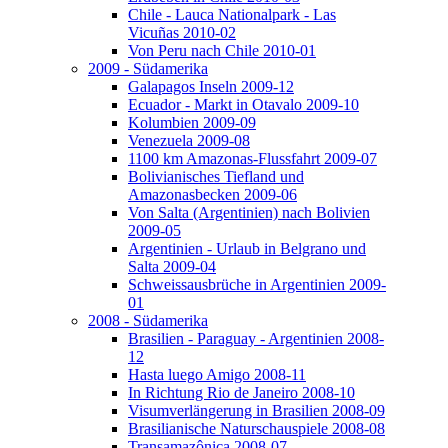
Chile - Lauca Nationalpark - Las
Vicuñas 2010-02
Von Peru nach Chile 2010-01
2009 - Südamerika
Galapagos Inseln 2009-12
Ecuador - Markt in Otavalo 2009-10
Kolumbien 2009-09
Venezuela 2009-08
1100 km Amazonas-Flussfahrt 2009-07
Bolivianisches Tiefland und
Amazonasbecken 2009-06
Von Salta (Argentinien) nach Bolivien
2009-05
Argentinien - Urlaub in Belgrano und
Salta 2009-04
Schweissausbrüche in Argentinien 2009-
01
2008 - Südamerika
Brasilien - Paraguay - Argentinien 2008-
12
Hasta luego Amigo 2008-11
In Richtung Rio de Janeiro 2008-10
Visumverlängerung in Brasilien 2008-09
Brasilianische Naturschauspiele 2008-08
Transamazônica 2008-07