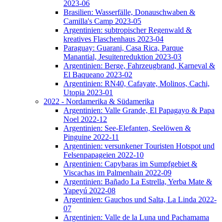
2023-06
Brasilien: Wasserfälle, Donauschwaben &
Camilla's Camp 2023-05
Argentinien: subtropischer Regenwald &
kreatives Flaschenhaus 2023-04
Paraguay: Guarani, Casa Rica, Parque
Manantial, Jesuitenreduktion 2023-03
Argentinien: Berge, Fahrzeugbrand, Karneval &
El Baqueano 2023-02
Argentinien: RN40, Cafayate, Molinos, Cachi,
Utopia 2023-01
2022 - Nordamerika & Südamerika
Argentinien: Valle Grande, El Papagayo & Papa
Noel 2022-12
Argentinien: See-Elefanten, Seelöwen &
Pinguine 2022-11
Argentinien: versunkener Touristen Hotspot und
Felsenpapageien 2022-10
Argentinien: Capybaras im Sumpfgebiet &
Viscachas im Palmenhain 2022-09
Argentinien: Bañado La Estrella, Yerba Mate &
Yapeyú 2022-08
Argentinien: Gauchos und Salta, La Linda 2022-
07
Argentinien: Valle de la Luna und Pachamama