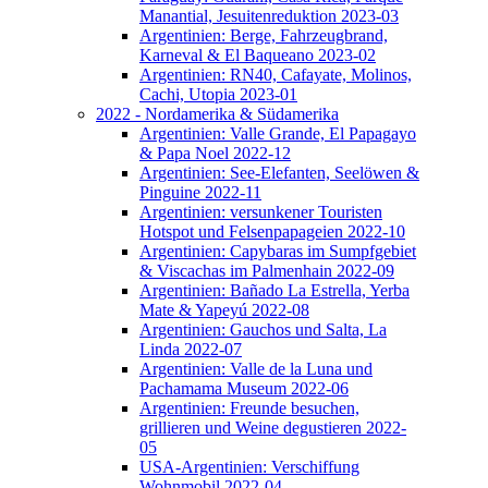
Manantial, Jesuitenreduktion 2023-03
Argentinien: Berge, Fahrzeugbrand,
Karneval & El Baqueano 2023-02
Argentinien: RN40, Cafayate, Molinos,
Cachi, Utopia 2023-01
2022 - Nordamerika & Südamerika
Argentinien: Valle Grande, El Papagayo
& Papa Noel 2022-12
Argentinien: See-Elefanten, Seelöwen &
Pinguine 2022-11
Argentinien: versunkener Touristen
Hotspot und Felsenpapageien 2022-10
Argentinien: Capybaras im Sumpfgebiet
& Viscachas im Palmenhain 2022-09
Argentinien: Bañado La Estrella, Yerba
Mate & Yapeyú 2022-08
Argentinien: Gauchos und Salta, La
Linda 2022-07
Argentinien: Valle de la Luna und
Pachamama Museum 2022-06
Argentinien: Freunde besuchen,
grillieren und Weine degustieren 2022-
05
USA-Argentinien: Verschiffung
Wohnmobil 2022-04