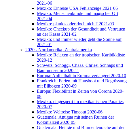
2021-06
Mexiko: Einreise USA Fehlanzeige 2021-05
Mexiko: Menschenkunde und magischer Ort
2021-04
Mexiko: planlos oder doch nicht? 2021-03
Mexiko: Checkup der Gesundheit und Vertrauen
an der Kassa 2021-02
Mexiko: und immer wieder geht die Sonne auf
2021-01
2020 - Nordamerika, Zentralamerika
Mexiko: Relaxen an der tropischen Karibikküste
2020-12
Schweiz: Schoggi, Chääs, Chriesi Schnaps und
Baummuseum 2020-11
Europa: Aufenthalt in Europa verlängert 2020-10
Frankreich: Ferien mit Hausboot und Begrüssung
mit Ellbogen 2020-09
Europa: Flexibilität in Zeiten von Corona 2020-
08
Mexiko: eingesperrt im mexikanischen Paradies
2020-07
Mexiko: Weltreise Timeout 2020-06
Guatemala: Antigua mit seinen Ruinen der
Kolonialzeit 2020-05
Guatemala: Heilige und Blumenteppiche auf den