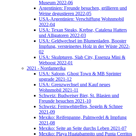
Museum 2022-06
Argentinien: Freunde besuchen, grillieren und
Weine degustieren 2022-05
USA-Argentinien: Verschiffung Wohnmobil
2022-04
USA: Texan Steaks, Krebse, Catalena Hatters
und Alligatoren 2022-03
USA: Geldwechsel im Blumenladen, Booster
Impfung, versteinertes Holz in der Wüste 2022-
02
USA: Skulpturen, Slab City, Essenza Mini &
Weboost 2022-01
2021 - Nordamerika
USA: Saloon, Ghost Town & MB Sprinter
upgrade 2021-12
USA: Grenzwechsel und Kauf neues
Wohnmobil 2021-11
Schweiz: Budweiser Bier, St. Blasien und
Freunde besuchen 2021-10
Schweiz: Fernwehtreffen, Segeln & Schnee
2021-09
Mexiko: Reifenpanne, Palmwedel & Impfung
2021-08
Mexiko: Seite an Seite durchs Leben 2021-07
Mexiko: Playa Huatabampito und Punta Cerritos