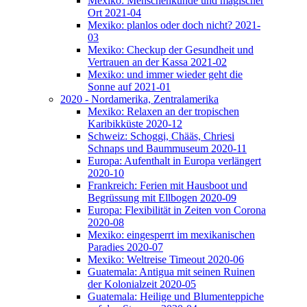
Mexiko: Menschenkunde und magischer
Ort 2021-04
Mexiko: planlos oder doch nicht? 2021-
03
Mexiko: Checkup der Gesundheit und
Vertrauen an der Kassa 2021-02
Mexiko: und immer wieder geht die
Sonne auf 2021-01
2020 - Nordamerika, Zentralamerika
Mexiko: Relaxen an der tropischen
Karibikküste 2020-12
Schweiz: Schoggi, Chääs, Chriesi
Schnaps und Baummuseum 2020-11
Europa: Aufenthalt in Europa verlängert
2020-10
Frankreich: Ferien mit Hausboot und
Begrüssung mit Ellbogen 2020-09
Europa: Flexibilität in Zeiten von Corona
2020-08
Mexiko: eingesperrt im mexikanischen
Paradies 2020-07
Mexiko: Weltreise Timeout 2020-06
Guatemala: Antigua mit seinen Ruinen
der Kolonialzeit 2020-05
Guatemala: Heilige und Blumenteppiche