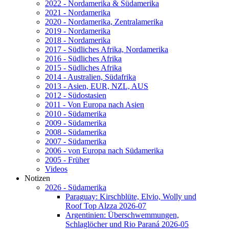
2022 - Nordamerika & Südamerika
2021 - Nordamerika
2020 - Nordamerika, Zentralamerika
2019 - Nordamerika
2018 - Nordamerika
2017 - Südliches Afrika, Nordamerika
2016 - Südliches Afrika
2015 - Südliches Afrika
2014 - Australien, Südafrika
2013 - Asien, EUR, NZL, AUS
2012 - Südostasien
2011 - Von Europa nach Asien
2010 - Südamerika
2009 - Südamerika
2008 - Südamerika
2007 - Südamerika
2006 - von Europa nach Südamerika
2005 - Früher
Videos
Notizen
2026 - Südamerika
Paraguay: Kirschblüte, Elvio, Wolly und
Roof Top Alzza 2026-07
Argentinien: Überschwemmungen,
Schlaglöcher und Rio Paraná 2026-05