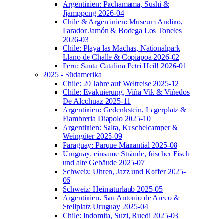
Argentinien: Pachamama, Sushi &
Jjamppong 2026-04
Chile & Argentinien: Museum Andino,
Parador Jamón & Bodega Los Toneles
2026-03
Chile: Playa las Machas, Nationalpark
Llano de Challe & Copiapoa 2026-02
Peru: Santa Catalina Petri Heil! 2026-01
2025 - Südamerika
Chile: 20 Jahre auf Weltreise 2025-12
Chile: Evakuierung, Viña Vik & Viñedos
De Alcohuaz 2025-11
Argentinien: Gedenkstein, Lagerplatz &
Fiambreria Diapolo 2025-10
Argentinien: Salta, Kuschelcamper &
Weingüter 2025-09
Paraguay: Parque Manantial 2025-08
Uruguay: einsame Strände, frischer Fisch
und alte Gebäude 2025-07
Schweiz: Uhren, Jazz und Koffer 2025-
06
Schweiz: Heimaturlaub 2025-05
Argentinien: San Antonio de Areco &
Stellplatz Uruguay 2025-04
Chile: Indomita, Suzi, Ruedi 2025-03