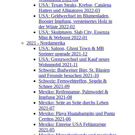
USA: Texan Steaks, Krebse, Catalena
Hatters und Alligatoren 2022-03
USA: Geldwechsel im Blumenladen,
Booster Impfung, versteinertes Holz in
der Wüste 2022-02
USA: Skulpturen, Slab City, Essenza
Mini & Weboost 2022-01
2021 - Nordamerika
USA: Saloon, Ghost Town & MB
Sprinter upgrade 2021-12
USA: Grenzwechsel und Kauf neues
Wohnmobil 2021-11
Schweiz: Budweiser Bier, St. Blasien
und Freunde besuchen 2021-10
Schweiz: Fernwehtreffen, Segeln &
Schnee 2021-09
Mexiko: Reifenpanne, Palmwedel &
Impfung 2021-08
Mexiko: Seite an Seite durchs Leben
2021-07
Mexiko: Playa Huatabampito und Punta
Cerritos 2021-06
Mexiko: Einreise USA Fehlanzeige
2021-05