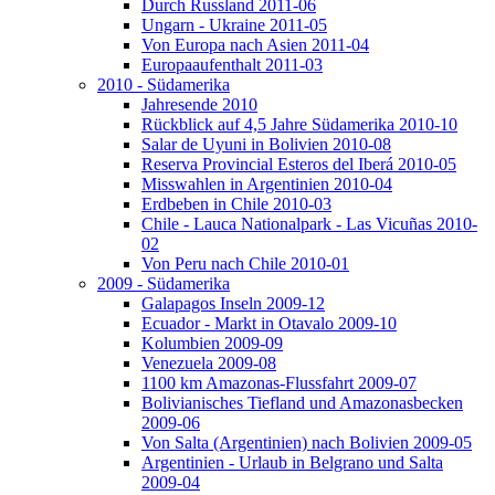
Durch Russland 2011-06
Ungarn - Ukraine 2011-05
Von Europa nach Asien 2011-04
Europaaufenthalt 2011-03
2010 - Südamerika
Jahresende 2010
Rückblick auf 4,5 Jahre Südamerika 2010-10
Salar de Uyuni in Bolivien 2010-08
Reserva Provincial Esteros del Iberá 2010-05
Misswahlen in Argentinien 2010-04
Erdbeben in Chile 2010-03
Chile - Lauca Nationalpark - Las Vicuñas 2010-
02
Von Peru nach Chile 2010-01
2009 - Südamerika
Galapagos Inseln 2009-12
Ecuador - Markt in Otavalo 2009-10
Kolumbien 2009-09
Venezuela 2009-08
1100 km Amazonas-Flussfahrt 2009-07
Bolivianisches Tiefland und Amazonasbecken
2009-06
Von Salta (Argentinien) nach Bolivien 2009-05
Argentinien - Urlaub in Belgrano und Salta
2009-04