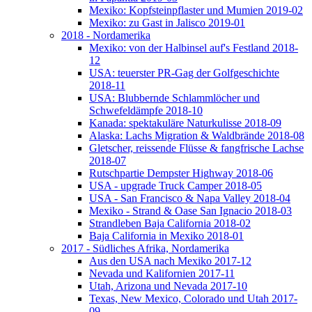
Mexiko: Kopfsteinpflaster und Mumien 2019-02
Mexiko: zu Gast in Jalisco 2019-01
2018 - Nordamerika
Mexiko: von der Halbinsel auf's Festland 2018-
12
USA: teuerster PR-Gag der Golfgeschichte
2018-11
USA: Blubbernde Schlammlöcher und
Schwefeldämpfe 2018-10
Kanada: spektakuläre Naturkulisse 2018-09
Alaska: Lachs Migration & Waldbrände 2018-08
Gletscher, reissende Flüsse & fangfrische Lachse
2018-07
Rutschpartie Dempster Highway 2018-06
USA - upgrade Truck Camper 2018-05
USA - San Francisco & Napa Valley 2018-04
Mexiko - Strand & Oase San Ignacio 2018-03
Strandleben Baja California 2018-02
Baja California in Mexiko 2018-01
2017 - Südliches Afrika, Nordamerika
Aus den USA nach Mexiko 2017-12
Nevada und Kalifornien 2017-11
Utah, Arizona und Nevada 2017-10
Texas, New Mexico, Colorado und Utah 2017-
09