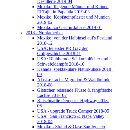
Destillerie 2019-04
Mexiko: fliegende Männer und Ruinen
El Tajin in Papantla 2019-03
Mexiko: Kopfsteinpflaster und Mumien
2019-02
Mexiko: zu Gast in Jalisco 2019-01
2018 - Nordamerika
Mexiko: von der Halbinsel auf's Festland
2018-12
USA: teuerster PR-Gag der
Golfgeschichte 2018-11
USA: Blubbernde Schlammlöcher und
Schwefeldämpfe 2018-10
Kanada: spektakuläre Naturkulisse 2018-
09
Alaska: Lachs Migration & Waldbrände
2018-08
Gletscher, reissende Flüsse & fangfrische
Lachse 2018-07
Rutschpartie Dempster Highway 2018-
06
USA - upgrade Truck Camper 2018-05
USA - San Francisco & Napa Valley
2018-04
Mexiko - Strand & Oase San Ignacio