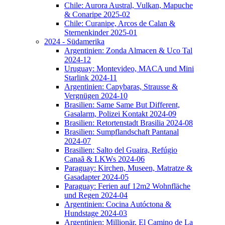
Chile: Aurora Austral, Vulkan, Mapuche
& Conaripe 2025-02
Chile: Curanipe, Arcos de Calan &
Sternenkinder 2025-01
2024 - Südamerika
Argentinien: Zonda Almacen & Uco Tal
2024-12
Uruguay: Montevideo, MACA und Mini
Starlink 2024-11
Argentinien: Capybaras, Strausse &
Vergnügen 2024-10
Brasilien: Same Same But Different,
Gasalarm, Polizei Kontakt 2024-09
Brasilien: Retortenstadt Brasilia 2024-08
Brasilien: Sumpflandschaft Pantanal
2024-07
Brasilien: Salto del Guaira, Refúgio
Canaã & LKWs 2024-06
Paraguay: Kirchen, Museen, Matratze &
Gasadapter 2024-05
Paraguay: Ferien auf 12m2 Wohnfläche
und Regen 2024-04
Argentinien: Cocina Autóctona &
Hundstage 2024-03
Argentinien: Millionär, El Camino de La