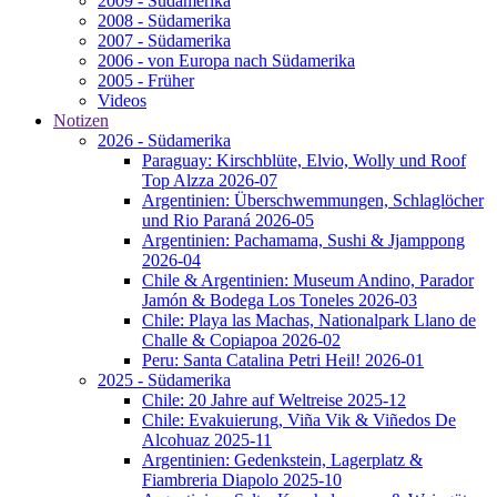
2009 - Südamerika
2008 - Südamerika
2007 - Südamerika
2006 - von Europa nach Südamerika
2005 - Früher
Videos
Notizen
2026 - Südamerika
Paraguay: Kirschblüte, Elvio, Wolly und Roof
Top Alzza 2026-07
Argentinien: Überschwemmungen, Schlaglöcher
und Rio Paraná 2026-05
Argentinien: Pachamama, Sushi & Jjamppong
2026-04
Chile & Argentinien: Museum Andino, Parador
Jamón & Bodega Los Toneles 2026-03
Chile: Playa las Machas, Nationalpark Llano de
Challe & Copiapoa 2026-02
Peru: Santa Catalina Petri Heil! 2026-01
2025 - Südamerika
Chile: 20 Jahre auf Weltreise 2025-12
Chile: Evakuierung, Viña Vik & Viñedos De
Alcohuaz 2025-11
Argentinien: Gedenkstein, Lagerplatz &
Fiambreria Diapolo 2025-10