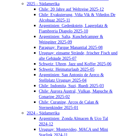
2025 - Südamerika
Chile: 20 Jahre auf Weltreise 2025-12
Chile: Evakuierung, Viña Vik & Viñedos De
Alcohuaz 2025-11
Argentinien: Gedenkstein, Lagerplatz &
Fiambreria Diapolo 2025-10
Argentinien: Salta, Kuschelcamper &
Weingüter 2025-09
Paraguay: Parque Manantial 2025-08
Uruguay: einsame Strände, frischer Fisch und
alte Gebäude 2025-07
Schweiz: Uhren, Jazz und Koffer 2025-06
Schweiz: Heimaturlaub 2025-05
Argentinien: San Antonio de Areco &
Stellplatz Uruguay 2025-04
Chile: Indomita, Suzi, Ruedi 2025-03
Chile: Aurora Austral, Vulkan, Mapuche &
Conaripe 2025-02
Chile: Curanipe, Arcos de Calan &
Sternenkinder 2025-01
2024 - Südamerika
Argentinien: Zonda Almacen & Uco Tal
2024-12
Uruguay: Montevideo, MACA und Mini
Starlink 2024-11