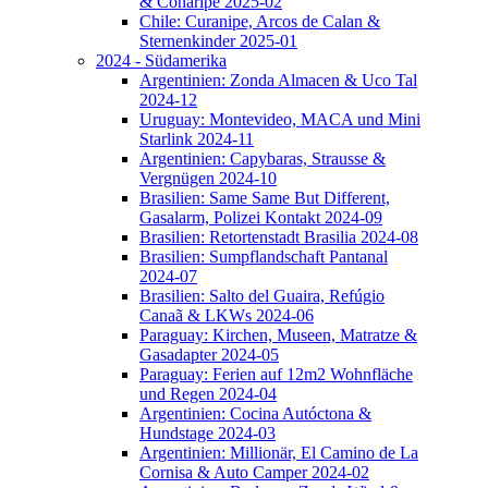
& Conaripe 2025-02
Chile: Curanipe, Arcos de Calan &
Sternenkinder 2025-01
2024 - Südamerika
Argentinien: Zonda Almacen & Uco Tal
2024-12
Uruguay: Montevideo, MACA und Mini
Starlink 2024-11
Argentinien: Capybaras, Strausse &
Vergnügen 2024-10
Brasilien: Same Same But Different,
Gasalarm, Polizei Kontakt 2024-09
Brasilien: Retortenstadt Brasilia 2024-08
Brasilien: Sumpflandschaft Pantanal
2024-07
Brasilien: Salto del Guaira, Refúgio
Canaã & LKWs 2024-06
Paraguay: Kirchen, Museen, Matratze &
Gasadapter 2024-05
Paraguay: Ferien auf 12m2 Wohnfläche
und Regen 2024-04
Argentinien: Cocina Autóctona &
Hundstage 2024-03
Argentinien: Millionär, El Camino de La
Cornisa & Auto Camper 2024-02