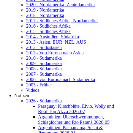
2020 - Nordamerika, Zentralamerika
2019 - Nordamerika
2018 - Nordamerika
2017 - Südliches Afrika, Nordamerika
2016 - Südliches Afrika
2015 - Südliches Afrika
2014 - Australien, Südafrika
2013 - Asien, EUR, NZL, AUS
2012 - Südostasien
2011 - Von Europa nach Asien
2010 - Südamerika
2009 - Südamerika
2008 - Südamerika
2007 - Südamerika
2006 - von Europa nach Südamerika
2005 - Früher
Videos
Notizen
2026 - Südamerika
Paraguay: Kirschblüte, Elvio, Wolly und
Roof Top Alzza 2026-07
Argentinien: Überschwemmungen,
Schlaglöcher und Rio Paraná 2026-05
Argentinien: Pachamama, Sushi &
Jjamppong 2026-04