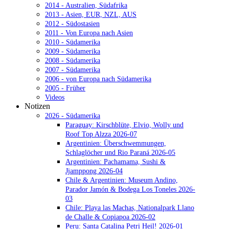
2014 - Australien, Südafrika
2013 - Asien, EUR, NZL, AUS
2012 - Südostasien
2011 - Von Europa nach Asien
2010 - Südamerika
2009 - Südamerika
2008 - Südamerika
2007 - Südamerika
2006 - von Europa nach Südamerika
2005 - Früher
Videos
Notizen
2026 - Südamerika
Paraguay: Kirschblüte, Elvio, Wolly und
Roof Top Alzza 2026-07
Argentinien: Überschwemmungen,
Schlaglöcher und Rio Paraná 2026-05
Argentinien: Pachamama, Sushi &
Jjamppong 2026-04
Chile & Argentinien: Museum Andino,
Parador Jamón & Bodega Los Toneles 2026-
03
Chile: Playa las Machas, Nationalpark Llano
de Challe & Copiapoa 2026-02
Peru: Santa Catalina Petri Heil! 2026-01