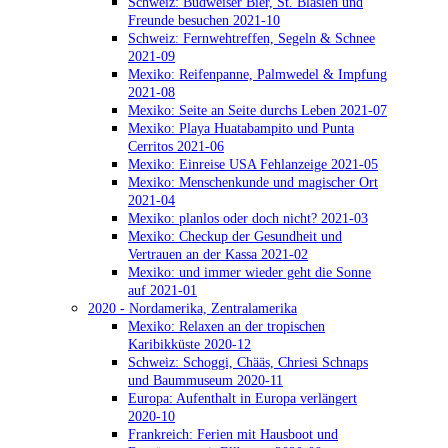
Schweiz: Budweiser Bier, St. Blasien und
Freunde besuchen 2021-10
Schweiz: Fernwehtreffen, Segeln & Schnee
2021-09
Mexiko: Reifenpanne, Palmwedel & Impfung
2021-08
Mexiko: Seite an Seite durchs Leben 2021-07
Mexiko: Playa Huatabampito und Punta
Cerritos 2021-06
Mexiko: Einreise USA Fehlanzeige 2021-05
Mexiko: Menschenkunde und magischer Ort
2021-04
Mexiko: planlos oder doch nicht? 2021-03
Mexiko: Checkup der Gesundheit und
Vertrauen an der Kassa 2021-02
Mexiko: und immer wieder geht die Sonne
auf 2021-01
2020 - Nordamerika, Zentralamerika
Mexiko: Relaxen an der tropischen
Karibikküste 2020-12
Schweiz: Schoggi, Chääs, Chriesi Schnaps
und Baummuseum 2020-11
Europa: Aufenthalt in Europa verlängert
2020-10
Frankreich: Ferien mit Hausboot und