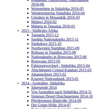
2016-06
Weingebiete in Südafrika 2016-05
Wiederreinreise Südafrika 2016-04
Unruhen in Mosambik 2016-03
Malawi 2016-02
Malaria in Tansania 2016-01
2015 - Südliches Afrika
Tansania 2015-12
Sambia Nationalparks 2015-11
Simbabwe 2015-10
Nordwesten Namibias 2015-09
Robusto in Namibia 2015-08
Nationalparks in Botswana 2015-06
Botswana 2015-05
Fahrzeugwechsel - Südafrika 2015-04
Abschleppen Central Kalahari 2015-03
Johannesburg 2015-02
Krueger Nationalpark 2015-01
2014 - Australien, Südafrika
Jahresende 2014
Von Australien nach Südafrika 2014-11
Simpson Desert Durchquerung 2014-10
Pferderennen Birdsville 2014-09
Die Grüne Hölle 2014-07