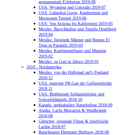
monumentale Erlebnisse 2019-08
USA: Wyoming und Colorado 2019-07
USA: Cathedral Gorge, Kupfermine und
Mormonen Tempel 2019-06
USA: Von Arizona bis Kalifornien 2019-05
Mexiko: Barockkultur und Tequila Destillerie
2019-04
Mexiko: fliegende Männer und Ruinen El
Tajin in Papantla 2019-03
Mexiko: Kopfsteinpflaster und Mumien
2019-02
Mexiko: zu Gast in Jalisco 2019-01
2018 - Nordamerika
Mexiko: von der Halbinsel auf's Festland
2018-12
USA: teuerster PR-Gag der Golfgeschichte
2018-11
USA: Blubbernde Schlammlöcher und
Schwefeldämpfe 2018-10
Kanada: spektakuläre Naturkulisse 2018-09
Alaska: Lachs Migration & Waldbrände
2018-08
Gletscher, reissende Flüsse & fangfrische
Lachse 2018-07
Rutschpartie Dempster Highway 2018-06