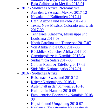
Baja California in Mexiko 2018-01
2017 - Südliches Afrika, Nordamerika
Aus den USA nach Mexiko 2017-12
Nevada und Kalifornien 2017-11
Utah, Arizona und Nevada 2017-10
Texas, New Mexico, Colorado und Utah
2017-09
Tennessee, Alabama, Mississippi und
Louisiana 2017-08
North Carolina und Tennessee 2017-07
Von Afrika in die USA 2017-06
Rückblick Südliches Afrika 2017-05
Campingplätze in Namibia 2017-04
Südnamibia Safari 2017-03
Garden Route & Tafelberg 2017-02
Südafrika Nationalparks 2017-01
2016 - Südliches Afrika
Reise nach Swasiland 2016-12
Krüger Nationalpark 2016-11
Aufenthalt in der Schweiz 2016-10
Kulturen in Namibia 2016-09
Familienreise Botswana - Namibia 2016-
08
Kapstadt und Umgebung 2016-07
Kgalagadi Transfrontier Nationalpark