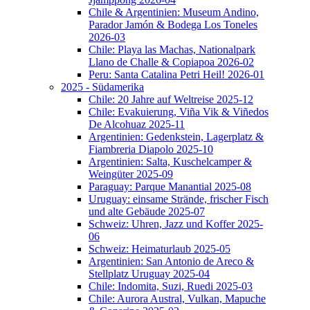
Chile & Argentinien: Museum Andino,
Parador Jamón & Bodega Los Toneles
2026-03
Chile: Playa las Machas, Nationalpark
Llano de Challe & Copiapoa 2026-02
Peru: Santa Catalina Petri Heil! 2026-01
2025 - Südamerika
Chile: 20 Jahre auf Weltreise 2025-12
Chile: Evakuierung, Viña Vik & Viñedos
De Alcohuaz 2025-11
Argentinien: Gedenkstein, Lagerplatz &
Fiambreria Diapolo 2025-10
Argentinien: Salta, Kuschelcamper &
Weingüter 2025-09
Paraguay: Parque Manantial 2025-08
Uruguay: einsame Strände, frischer Fisch
und alte Gebäude 2025-07
Schweiz: Uhren, Jazz und Koffer 2025-
06
Schweiz: Heimaturlaub 2025-05
Argentinien: San Antonio de Areco &
Stellplatz Uruguay 2025-04
Chile: Indomita, Suzi, Ruedi 2025-03
Chile: Aurora Austral, Vulkan, Mapuche