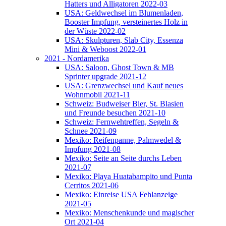
Hatters und Alligatoren 2022-03
USA: Geldwechsel im Blumenladen,
Booster Impfung, versteinertes Holz in
der Wüste 2022-02
USA: Skulpturen, Slab City, Essenza
Mini & Weboost 2022-01
2021 - Nordamerika
USA: Saloon, Ghost Town & MB
Sprinter upgrade 2021-12
USA: Grenzwechsel und Kauf neues
Wohnmobil 2021-11
Schweiz: Budweiser Bier, St. Blasien
und Freunde besuchen 2021-10
Schweiz: Fernwehtreffen, Segeln &
Schnee 2021-09
Mexiko: Reifenpanne, Palmwedel &
Impfung 2021-08
Mexiko: Seite an Seite durchs Leben
2021-07
Mexiko: Playa Huatabampito und Punta
Cerritos 2021-06
Mexiko: Einreise USA Fehlanzeige
2021-05
Mexiko: Menschenkunde und magischer
Ort 2021-04