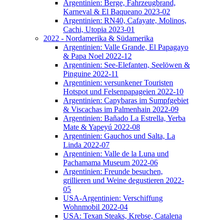
Argentinien: Berge, Fahrzeugbrand,
Karneval & El Baqueano 2023-02
Argentinien: RN40, Cafayate, Molinos,
Cachi, Utopia 2023-01
2022 - Nordamerika & Südamerika
Argentinien: Valle Grande, El Papagayo
& Papa Noel 2022-12
Argentinien: See-Elefanten, Seelöwen &
Pinguine 2022-11
Argentinien: versunkener Touristen
Hotspot und Felsenpapageien 2022-10
Argentinien: Capybaras im Sumpfgebiet
& Viscachas im Palmenhain 2022-09
Argentinien: Bañado La Estrella, Yerba
Mate & Yapeyú 2022-08
Argentinien: Gauchos und Salta, La
Linda 2022-07
Argentinien: Valle de la Luna und
Pachamama Museum 2022-06
Argentinien: Freunde besuchen,
grillieren und Weine degustieren 2022-
05
USA-Argentinien: Verschiffung
Wohnmobil 2022-04
USA: Texan Steaks, Krebse, Catalena