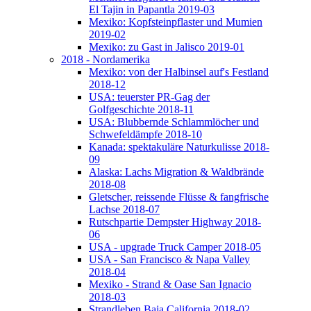
El Tajin in Papantla 2019-03
Mexiko: Kopfsteinpflaster und Mumien
2019-02
Mexiko: zu Gast in Jalisco 2019-01
2018 - Nordamerika
Mexiko: von der Halbinsel auf's Festland
2018-12
USA: teuerster PR-Gag der
Golfgeschichte 2018-11
USA: Blubbernde Schlammlöcher und
Schwefeldämpfe 2018-10
Kanada: spektakuläre Naturkulisse 2018-
09
Alaska: Lachs Migration & Waldbrände
2018-08
Gletscher, reissende Flüsse & fangfrische
Lachse 2018-07
Rutschpartie Dempster Highway 2018-
06
USA - upgrade Truck Camper 2018-05
USA - San Francisco & Napa Valley
2018-04
Mexiko - Strand & Oase San Ignacio
2018-03
Strandleben Baja California 2018-02