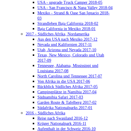
USA - upgrade Truck Camper 2018-05
USA - San Francisco & Napa Valley 2018-04
Mexiko - Strand & Oase San Ignacio 2018-
03
Strandleben Baja California 2018-02
Baja California in Mexiko 2018-01
2017 - Südliches Afrika, Nordamerika
Aus den USA nach Mexiko 2017-12
Nevada und Kalifornien 2017-11
Utah, Arizona und Nevada 2017-10
Texas, New Mexico, Colorado und Utah
2017-09
Tennessee, Alabama, Mississippi und
Louisiana 2017-08
North Carolina und Tennessee 2017-07
Von Afrika in die USA 2017-06
Rückblick Südliches Afrika 2017-05
Campingplätze in Namibia 2017-04
Südnamibia Safari 2017-03
Garden Route & Tafelberg 2017-02
Südafrika Nationalparks 2017-01
2016 - Südliches Afrika
Reise nach Swasiland 2016-12
Krüger Nationalpark 2016-11
Aufenthalt in der Schweiz 2016-10