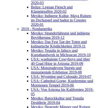
2020-03
Belize: Leguan Fleisch und
Klammeraffen 2020-02
Mexiko: Indigene Kultur, Maya Ruinen
im Dschungel und baden in Cenotes
2020-01
2019 - Nordamerika
Mexiko: Stranderfahrung und indigene
Bevölkerung 2019-12
Mexiko: Das Fest Tag der Toten und
kulinarische Köstlichkeiten 2019-11
Mexiko: Tequila in Jalisco und
Kunsthandwerk in Michoacan 2019-10
USA: waghalsige Cowyboys und über
40 Grad Hitze in Arizona 2019-09
USA: Motorradevent Sturgis und
monumentale Erlebnisse 2019-08
USA: Wyoming und Colorado 2019-07
USA: Cathedral Gorge, Kupfermine und
Mormonen Tempel 2019-06
USA: Von Arizona bis Kalifornien 2019-
05
Mexiko: Barockkultur und Tequila
Destillerie 2019-04
Mexiko: fliegende Männer und Ruinen