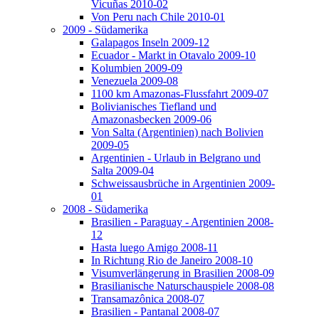
Vicuñas 2010-02
Von Peru nach Chile 2010-01
2009 - Südamerika
Galapagos Inseln 2009-12
Ecuador - Markt in Otavalo 2009-10
Kolumbien 2009-09
Venezuela 2009-08
1100 km Amazonas-Flussfahrt 2009-07
Bolivianisches Tiefland und
Amazonasbecken 2009-06
Von Salta (Argentinien) nach Bolivien
2009-05
Argentinien - Urlaub in Belgrano und
Salta 2009-04
Schweissausbrüche in Argentinien 2009-
01
2008 - Südamerika
Brasilien - Paraguay - Argentinien 2008-
12
Hasta luego Amigo 2008-11
In Richtung Rio de Janeiro 2008-10
Visumverlängerung in Brasilien 2008-09
Brasilianische Naturschauspiele 2008-08
Transamazônica 2008-07
Brasilien - Pantanal 2008-07