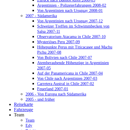
Zurück nach Buenos Aires 2008-03
Argentinien - Polizeierfahrungen 2008-02
Von Argentinien nach Uruguay 2008-01
2007 - Südamerika
Von Argentinien nach Uruguay 2007-12
Schweizer Treffen im Schwimmbecken von
Salsa 2007-11
Observatorium Atacama in Chile 2007-10
Mysteriöses Peru 2007-09
Höhepunkte Perus mit Titicacasee und Machu
Pichu 2007-08
Von Bolivien nach Chile 2007-07
Atemberaubende Höhenzüge in Argentinien
2007-05
Auf der Panamericana in Chile 2007-04
Von Chile nach Argentinien 2007-03
Carretera Austral in Chile 2007-02
Feuerland 2007-01
2006 - Von Europa nach Südamerika
2005 - und früher
Reisekarte
Fahrzeuge
Team
Team
Edy