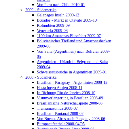
Von Peru nach Chile 2010-01
2009 - Südamerika
Galapagos Inseln 2009-12
Ecuador - Markt in Otavalo 2009-10
Kolumbien 2009-09
Venezuela 2009-08
1100 km Amazonas-Flussfahrt 2009-07
Bolivianisches Tiefland und Amazonasbecken
2009-06
Von Salta (Argentinien) nach Bolivien 2009-
05
Argentinien - Urlaub in Belgrano und Salta
2009-04
Schweissausbrüche in Argentinien 2009-01
2008 - Südamerika
Brasilien - Paraguay - Argentinien 2008-12
Hasta luego Amigo 2008-11
In Richtung Rio de Janeiro 2008-10
Visumverlängerung in Brasilien 2008-09
Brasilianische Naturschauspiele 2008-08
Transamazônica 2008-07
Brasilien - Pantanal 2008-07
Von Buenos Aires nach Paraguay 2008-06
Europaaufenthalt 2008-04/05