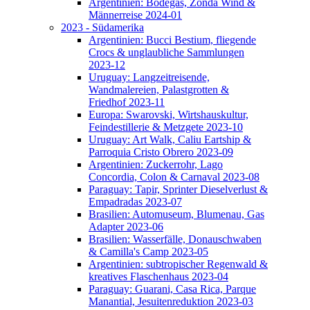
Argentinien: Bodegas, Zonda Wind &
Männerreise 2024-01
2023 - Südamerika
Argentinien: Bucci Bestium, fliegende
Crocs & unglaubliche Sammlungen
2023-12
Uruguay: Langzeitreisende,
Wandmalereien, Palastgrotten &
Friedhof 2023-11
Europa: Swarovski, Wirtshauskultur,
Feindestillerie & Metzgete 2023-10
Uruguay: Art Walk, Caliu Eartship &
Parroquia Cristo Obrero 2023-09
Argentinien: Zuckerrohr, Lago
Concordia, Colon & Carnaval 2023-08
Paraguay: Tapir, Sprinter Dieselverlust &
Empadradas 2023-07
Brasilien: Automuseum, Blumenau, Gas
Adapter 2023-06
Brasilien: Wasserfälle, Donauschwaben
& Camilla's Camp 2023-05
Argentinien: subtropischer Regenwald &
kreatives Flaschenhaus 2023-04
Paraguay: Guarani, Casa Rica, Parque
Manantial, Jesuitenreduktion 2023-03