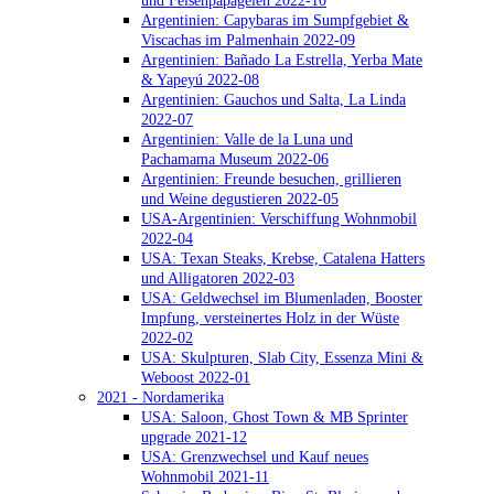
und Felsenpapageien 2022-10
Argentinien: Capybaras im Sumpfgebiet &
Viscachas im Palmenhain 2022-09
Argentinien: Bañado La Estrella, Yerba Mate
& Yapeyú 2022-08
Argentinien: Gauchos und Salta, La Linda
2022-07
Argentinien: Valle de la Luna und
Pachamama Museum 2022-06
Argentinien: Freunde besuchen, grillieren
und Weine degustieren 2022-05
USA-Argentinien: Verschiffung Wohnmobil
2022-04
USA: Texan Steaks, Krebse, Catalena Hatters
und Alligatoren 2022-03
USA: Geldwechsel im Blumenladen, Booster
Impfung, versteinertes Holz in der Wüste
2022-02
USA: Skulpturen, Slab City, Essenza Mini &
Weboost 2022-01
2021 - Nordamerika
USA: Saloon, Ghost Town & MB Sprinter
upgrade 2021-12
USA: Grenzwechsel und Kauf neues
Wohnmobil 2021-11