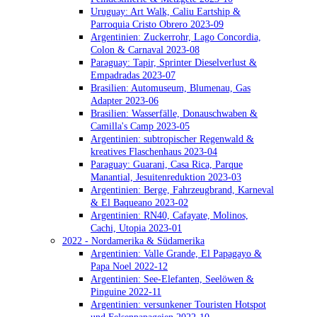
Uruguay: Art Walk, Caliu Eartship &
Parroquia Cristo Obrero 2023-09
Argentinien: Zuckerrohr, Lago Concordia,
Colon & Carnaval 2023-08
Paraguay: Tapir, Sprinter Dieselverlust &
Empadradas 2023-07
Brasilien: Automuseum, Blumenau, Gas
Adapter 2023-06
Brasilien: Wasserfälle, Donauschwaben &
Camilla's Camp 2023-05
Argentinien: subtropischer Regenwald &
kreatives Flaschenhaus 2023-04
Paraguay: Guarani, Casa Rica, Parque
Manantial, Jesuitenreduktion 2023-03
Argentinien: Berge, Fahrzeugbrand, Karneval
& El Baqueano 2023-02
Argentinien: RN40, Cafayate, Molinos,
Cachi, Utopia 2023-01
2022 - Nordamerika & Südamerika
Argentinien: Valle Grande, El Papagayo &
Papa Noel 2022-12
Argentinien: See-Elefanten, Seelöwen &
Pinguine 2022-11
Argentinien: versunkener Touristen Hotspot