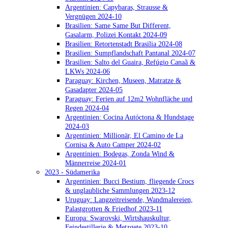
Argentinien: Capybaras, Strausse &
Vergnügen 2024-10
Brasilien: Same Same But Different,
Gasalarm, Polizei Kontakt 2024-09
Brasilien: Retortenstadt Brasilia 2024-08
Brasilien: Sumpflandschaft Pantanal 2024-07
Brasilien: Salto del Guaira, Refúgio Canaã &
LKWs 2024-06
Paraguay: Kirchen, Museen, Matratze &
Gasadapter 2024-05
Paraguay: Ferien auf 12m2 Wohnfläche und
Regen 2024-04
Argentinien: Cocina Autóctona & Hundstage
2024-03
Argentinien: Millionär, El Camino de La
Cornisa & Auto Camper 2024-02
Argentinien: Bodegas, Zonda Wind &
Männerreise 2024-01
2023 - Südamerika
Argentinien: Bucci Bestium, fliegende Crocs
& unglaubliche Sammlungen 2023-12
Uruguay: Langzeitreisende, Wandmalereien,
Palastgrotten & Friedhof 2023-11
Europa: Swarovski, Wirtshauskultur,
Feindestillerie & Metzgete 2023-10