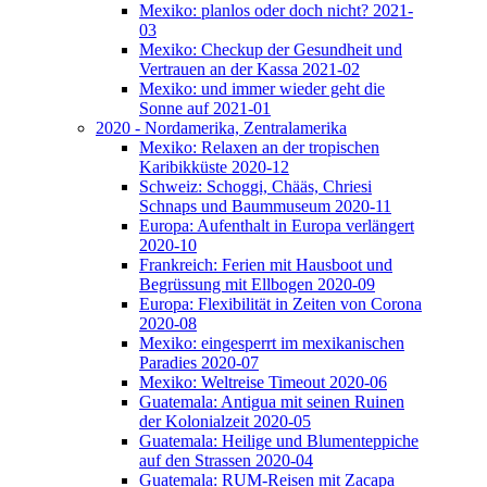
Mexiko: planlos oder doch nicht? 2021-
03
Mexiko: Checkup der Gesundheit und
Vertrauen an der Kassa 2021-02
Mexiko: und immer wieder geht die
Sonne auf 2021-01
2020 - Nordamerika, Zentralamerika
Mexiko: Relaxen an der tropischen
Karibikküste 2020-12
Schweiz: Schoggi, Chääs, Chriesi
Schnaps und Baummuseum 2020-11
Europa: Aufenthalt in Europa verlängert
2020-10
Frankreich: Ferien mit Hausboot und
Begrüssung mit Ellbogen 2020-09
Europa: Flexibilität in Zeiten von Corona
2020-08
Mexiko: eingesperrt im mexikanischen
Paradies 2020-07
Mexiko: Weltreise Timeout 2020-06
Guatemala: Antigua mit seinen Ruinen
der Kolonialzeit 2020-05
Guatemala: Heilige und Blumenteppiche
auf den Strassen 2020-04
Guatemala: RUM-Reisen mit Zacapa