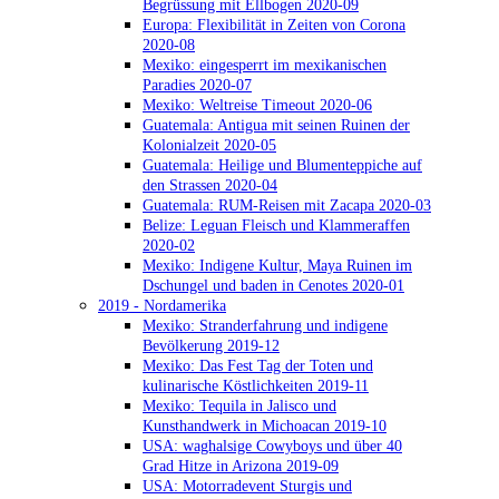
Begrüssung mit Ellbogen 2020-09
Europa: Flexibilität in Zeiten von Corona
2020-08
Mexiko: eingesperrt im mexikanischen
Paradies 2020-07
Mexiko: Weltreise Timeout 2020-06
Guatemala: Antigua mit seinen Ruinen der
Kolonialzeit 2020-05
Guatemala: Heilige und Blumenteppiche auf
den Strassen 2020-04
Guatemala: RUM-Reisen mit Zacapa 2020-03
Belize: Leguan Fleisch und Klammeraffen
2020-02
Mexiko: Indigene Kultur, Maya Ruinen im
Dschungel und baden in Cenotes 2020-01
2019 - Nordamerika
Mexiko: Stranderfahrung und indigene
Bevölkerung 2019-12
Mexiko: Das Fest Tag der Toten und
kulinarische Köstlichkeiten 2019-11
Mexiko: Tequila in Jalisco und
Kunsthandwerk in Michoacan 2019-10
USA: waghalsige Cowyboys und über 40
Grad Hitze in Arizona 2019-09
USA: Motorradevent Sturgis und