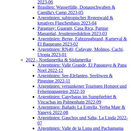
2023-06
Brasilien: Wasserfälle, Donauschwaben &
Camilla's Camp 2023-05
Argentinien: subtropischer Regenwald &
kreatives Flaschenhaus 2023-04
Paraguay: Guarani, Casa Rica, Parque
Manantial, Jesuitenreduktion 2023-03
Argentinien: Berge, Fahrzeugbrand, Karneval &
El Baqueano 2023-02
Argentinien: RN40, Cafayate, Molinos, Cachi,
Utopia 2023-01
2022 - Nordamerika & Südamerika
Argentinien: Valle Grande, El Papagayo & Papa
Noel 2022-12
Argentinien: See-Elefanten, Seelöwen &
Pinguine 2022-11
Argentinien: versunkener Touristen Hotspot und
Felsenpapageien 2022-10
Argentinien: Capybaras im Sumpfgebiet &
Viscachas im Palmenhain 2022-09
Argentinien: Bañado La Estrella, Yerba Mate &
Yapeyú 2022-08
Argentinien: Gauchos und Salta, La Linda 2022-
07
Argentinien: Valle de la Luna und Pachamama