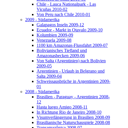
Chile - Lauca Nationalpark - Las
Vicuñas 2010-02
Von Peru nach Chile 2010-01
2009 - Südamerika
Galapagos Inseln 2009-12
Ecuador - Markt in Otavalo 2009-10
Kolumbien 2009-09
Venezuela 2009-08
1100 km Amazonas-Flussfahrt 2009-07
Bolivianisches Tiefland und
Amazonasbecken 2009-06
Von Salta (Argentinien) nach Bolivien
2009-05
Argentinien - Urlaub in Belgrano und
Salta 2009-04
Schweissausbrüche in Argentinien 2009-
01
2008 - Südamerika
Brasilien - Paraguay - Argentinien 2008-
12
Hasta luego Amigo 2008-11
In Richtung Rio de Janeiro 2008-10
Visumverlängerung in Brasilien 2008-09
Brasilianische Naturschauspiele 2008-08
Transamazônica 2008-07