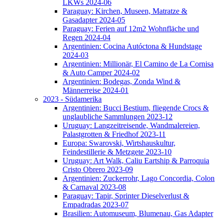
LKWs 2024-06
Paraguay: Kirchen, Museen, Matratze &
Gasadapter 2024-05
Paraguay: Ferien auf 12m2 Wohnfläche und
Regen 2024-04
Argentinien: Cocina Autóctona & Hundstage
2024-03
Argentinien: Millionär, El Camino de La Cornisa
& Auto Camper 2024-02
Argentinien: Bodegas, Zonda Wind &
Männerreise 2024-01
2023 - Südamerika
Argentinien: Bucci Bestium, fliegende Crocs &
unglaubliche Sammlungen 2023-12
Uruguay: Langzeitreisende, Wandmalereien,
Palastgrotten & Friedhof 2023-11
Europa: Swarovski, Wirtshauskultur,
Feindestillerie & Metzgete 2023-10
Uruguay: Art Walk, Caliu Eartship & Parroquia
Cristo Obrero 2023-09
Argentinien: Zuckerrohr, Lago Concordia, Colon
& Carnaval 2023-08
Paraguay: Tapir, Sprinter Dieselverlust &
Empadradas 2023-07
Brasilien: Automuseum, Blumenau, Gas Adapter