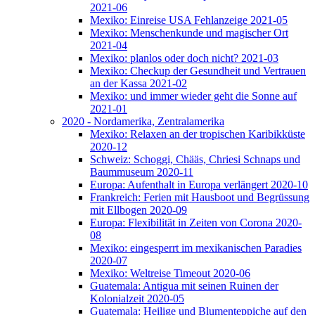
2021-06
Mexiko: Einreise USA Fehlanzeige 2021-05
Mexiko: Menschenkunde und magischer Ort
2021-04
Mexiko: planlos oder doch nicht? 2021-03
Mexiko: Checkup der Gesundheit und Vertrauen
an der Kassa 2021-02
Mexiko: und immer wieder geht die Sonne auf
2021-01
2020 - Nordamerika, Zentralamerika
Mexiko: Relaxen an der tropischen Karibikküste
2020-12
Schweiz: Schoggi, Chääs, Chriesi Schnaps und
Baummuseum 2020-11
Europa: Aufenthalt in Europa verlängert 2020-10
Frankreich: Ferien mit Hausboot und Begrüssung
mit Ellbogen 2020-09
Europa: Flexibilität in Zeiten von Corona 2020-
08
Mexiko: eingesperrt im mexikanischen Paradies
2020-07
Mexiko: Weltreise Timeout 2020-06
Guatemala: Antigua mit seinen Ruinen der
Kolonialzeit 2020-05
Guatemala: Heilige und Blumenteppiche auf den