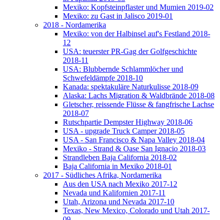
Mexiko: Kopfsteinpflaster und Mumien 2019-02
Mexiko: zu Gast in Jalisco 2019-01
2018 - Nordamerika
Mexiko: von der Halbinsel auf's Festland 2018-
12
USA: teuerster PR-Gag der Golfgeschichte
2018-11
USA: Blubbernde Schlammlöcher und
Schwefeldämpfe 2018-10
Kanada: spektakuläre Naturkulisse 2018-09
Alaska: Lachs Migration & Waldbrände 2018-08
Gletscher, reissende Flüsse & fangfrische Lachse
2018-07
Rutschpartie Dempster Highway 2018-06
USA - upgrade Truck Camper 2018-05
USA - San Francisco & Napa Valley 2018-04
Mexiko - Strand & Oase San Ignacio 2018-03
Strandleben Baja California 2018-02
Baja California in Mexiko 2018-01
2017 - Südliches Afrika, Nordamerika
Aus den USA nach Mexiko 2017-12
Nevada und Kalifornien 2017-11
Utah, Arizona und Nevada 2017-10
Texas, New Mexico, Colorado und Utah 2017-
09