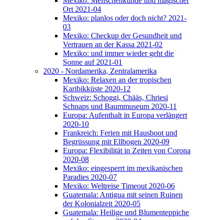
Mexiko: Menschenkunde und magischer
Ort 2021-04
Mexiko: planlos oder doch nicht? 2021-
03
Mexiko: Checkup der Gesundheit und
Vertrauen an der Kassa 2021-02
Mexiko: und immer wieder geht die
Sonne auf 2021-01
2020 - Nordamerika, Zentralamerika
Mexiko: Relaxen an der tropischen
Karibikküste 2020-12
Schweiz: Schoggi, Chääs, Chriesi
Schnaps und Baummuseum 2020-11
Europa: Aufenthalt in Europa verlängert
2020-10
Frankreich: Ferien mit Hausboot und
Begrüssung mit Ellbogen 2020-09
Europa: Flexibilität in Zeiten von Corona
2020-08
Mexiko: eingesperrt im mexikanischen
Paradies 2020-07
Mexiko: Weltreise Timeout 2020-06
Guatemala: Antigua mit seinen Ruinen
der Kolonialzeit 2020-05
Guatemala: Heilige und Blumenteppiche