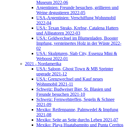
Museum 2022-06
Argentinien: Freunde besuchen, grillieren und
Weine degustieren 2022-05
USA-Argentinien: Verschiffung Wohnmobil
2022-04
USA: Texan Steaks, Krebse, Catalena Hatters
und Alligatoren 2022-03
USA: Geldwechsel im Blumenladen, Booster
Impfung, versteinertes Holz in der Wüste 2022-
02
USA: Skulpturen, Slab City, Essenza Mini &
Weboost 2022-01
2021 - Nordamerika
USA: Saloon, Ghost Town & MB Sprinter
upgrade 2021-12
USA: Grenzwechsel und Kauf neues
Wohnmobil 2021-11
Schweiz: Budweiser Bier, St. Blasien und
Freunde besuchen 2021-10
Schweiz: Fernwehtreffen, Segeln & Schnee
2021-09
Mexiko: Reifenpanne, Palmwedel & Impfung
2021-08
Mexiko: Seite an Seite durchs Leben 2021-07
Mexiko: Playa Huatabampito und Punta Cerritos