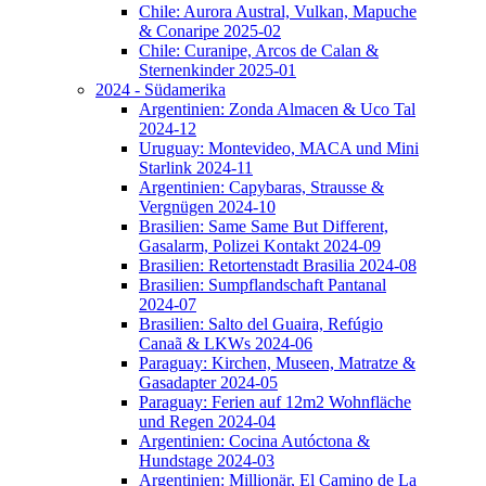
Chile: Aurora Austral, Vulkan, Mapuche
& Conaripe 2025-02
Chile: Curanipe, Arcos de Calan &
Sternenkinder 2025-01
2024 - Südamerika
Argentinien: Zonda Almacen & Uco Tal
2024-12
Uruguay: Montevideo, MACA und Mini
Starlink 2024-11
Argentinien: Capybaras, Strausse &
Vergnügen 2024-10
Brasilien: Same Same But Different,
Gasalarm, Polizei Kontakt 2024-09
Brasilien: Retortenstadt Brasilia 2024-08
Brasilien: Sumpflandschaft Pantanal
2024-07
Brasilien: Salto del Guaira, Refúgio
Canaã & LKWs 2024-06
Paraguay: Kirchen, Museen, Matratze &
Gasadapter 2024-05
Paraguay: Ferien auf 12m2 Wohnfläche
und Regen 2024-04
Argentinien: Cocina Autóctona &
Hundstage 2024-03
Argentinien: Millionär, El Camino de La