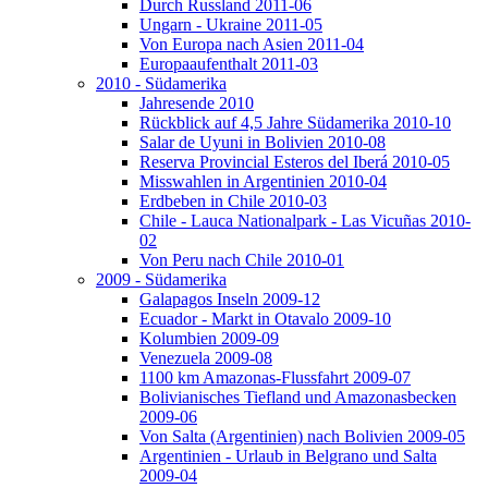
Durch Russland 2011-06
Ungarn - Ukraine 2011-05
Von Europa nach Asien 2011-04
Europaaufenthalt 2011-03
2010 - Südamerika
Jahresende 2010
Rückblick auf 4,5 Jahre Südamerika 2010-10
Salar de Uyuni in Bolivien 2010-08
Reserva Provincial Esteros del Iberá 2010-05
Misswahlen in Argentinien 2010-04
Erdbeben in Chile 2010-03
Chile - Lauca Nationalpark - Las Vicuñas 2010-
02
Von Peru nach Chile 2010-01
2009 - Südamerika
Galapagos Inseln 2009-12
Ecuador - Markt in Otavalo 2009-10
Kolumbien 2009-09
Venezuela 2009-08
1100 km Amazonas-Flussfahrt 2009-07
Bolivianisches Tiefland und Amazonasbecken
2009-06
Von Salta (Argentinien) nach Bolivien 2009-05
Argentinien - Urlaub in Belgrano und Salta
2009-04