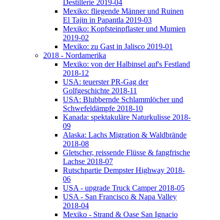
Destillerie 2019-04
Mexiko: fliegende Männer und Ruinen
El Tajin in Papantla 2019-03
Mexiko: Kopfsteinpflaster und Mumien
2019-02
Mexiko: zu Gast in Jalisco 2019-01
2018 - Nordamerika
Mexiko: von der Halbinsel auf's Festland
2018-12
USA: teuerster PR-Gag der
Golfgeschichte 2018-11
USA: Blubbernde Schlammlöcher und
Schwefeldämpfe 2018-10
Kanada: spektakuläre Naturkulisse 2018-
09
Alaska: Lachs Migration & Waldbrände
2018-08
Gletscher, reissende Flüsse & fangfrische
Lachse 2018-07
Rutschpartie Dempster Highway 2018-
06
USA - upgrade Truck Camper 2018-05
USA - San Francisco & Napa Valley
2018-04
Mexiko - Strand & Oase San Ignacio