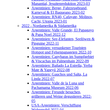
Manantial, Jesuitenreduktion 2023-03
Argentinien: Berge, Fahrzeugbrand,
Karneval & El Baqueano 2023-02
Argentinien: RN40, Cafayate, Molinos,
Cachi, Utopia 2023-01
2022 - Nordamerika & Südamerika
Argentinien: Valle Grande, El Papagayo
& Papa Noel 2022-12
Argentinien: See-Elefanten, Seelöwen &
Pinguine 2022-11
Argentinien: versunkener Touristen
Hotspot und Felsenpapageien 2022-10
Argentinien: Capybaras im Sumpfgebiet
& Viscachas im Palmenhain 2022-09
Argentinien: Bañado La Estrella, Yerba
Mate & Yapeyú 2022-08
Argentinien: Gauchos und Salta, La
Linda 2022-07
Argentinien: Valle de la Luna und
Pachamama Museum 2022-06
Argentinien: Freunde besuchen,
grillieren und Weine degustieren 2022-
05
USA-Argentinien: Verschiffung
Wohnmobil 2022-04