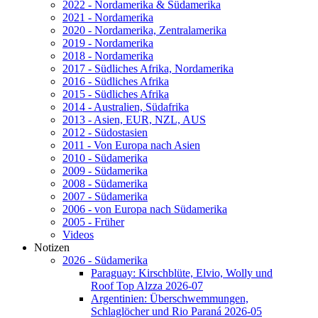
2022 - Nordamerika & Südamerika
2021 - Nordamerika
2020 - Nordamerika, Zentralamerika
2019 - Nordamerika
2018 - Nordamerika
2017 - Südliches Afrika, Nordamerika
2016 - Südliches Afrika
2015 - Südliches Afrika
2014 - Australien, Südafrika
2013 - Asien, EUR, NZL, AUS
2012 - Südostasien
2011 - Von Europa nach Asien
2010 - Südamerika
2009 - Südamerika
2008 - Südamerika
2007 - Südamerika
2006 - von Europa nach Südamerika
2005 - Früher
Videos
Notizen
2026 - Südamerika
Paraguay: Kirschblüte, Elvio, Wolly und
Roof Top Alzza 2026-07
Argentinien: Überschwemmungen,
Schlaglöcher und Rio Paraná 2026-05