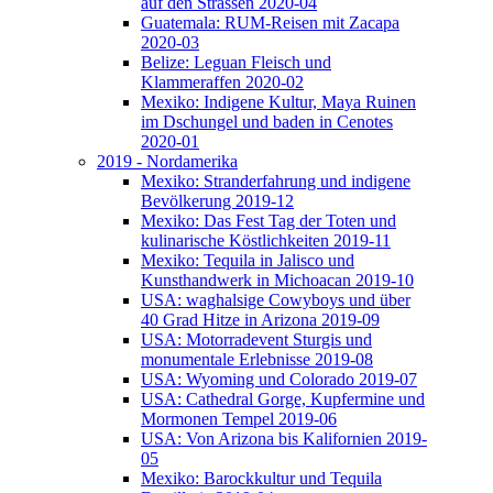
auf den Strassen 2020-04
Guatemala: RUM-Reisen mit Zacapa
2020-03
Belize: Leguan Fleisch und
Klammeraffen 2020-02
Mexiko: Indigene Kultur, Maya Ruinen
im Dschungel und baden in Cenotes
2020-01
2019 - Nordamerika
Mexiko: Stranderfahrung und indigene
Bevölkerung 2019-12
Mexiko: Das Fest Tag der Toten und
kulinarische Köstlichkeiten 2019-11
Mexiko: Tequila in Jalisco und
Kunsthandwerk in Michoacan 2019-10
USA: waghalsige Cowyboys und über
40 Grad Hitze in Arizona 2019-09
USA: Motorradevent Sturgis und
monumentale Erlebnisse 2019-08
USA: Wyoming und Colorado 2019-07
USA: Cathedral Gorge, Kupfermine und
Mormonen Tempel 2019-06
USA: Von Arizona bis Kalifornien 2019-
05
Mexiko: Barockkultur und Tequila