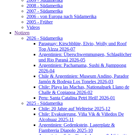
2009 - Südamerika
2008 - Südamerika
2007 - Südamerika
2006 - von Europa nach Südamerika
2005 - Früher
Videos
Notizen
2026 - Südamerika
Paraguay: Kirschblüte, Elvio, Wolly und Roof
Top Alzza 2026-07
Argentinien: Überschwemmungen, Schlaglöcher
und Rio Paraná 2026-05
Argentinien: Pachamama, Sushi & Jjamppong
2026-04
Chile & Argentinien: Museum Andino, Parador
Jamón & Bodega Los Toneles 2026-03
Chile: Playa las Machas, Nationalpark Llano de
Challe & Copiapoa 2026-02
Peru: Santa Catalina Petri Heil! 2026-01
2025 - Südamerika
Chile: 20 Jahre auf Weltreise 2025-12
Chile: Evakuierung, Viña Vik & Viñedos De
Alcohuaz 2025-11
Argentinien: Gedenkstein, Lagerplatz &
Fiambreria Diapolo 2025-10