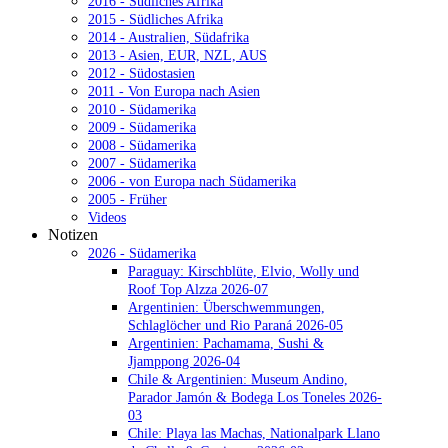
2016 - Südliches Afrika
2015 - Südliches Afrika
2014 - Australien, Südafrika
2013 - Asien, EUR, NZL, AUS
2012 - Südostasien
2011 - Von Europa nach Asien
2010 - Südamerika
2009 - Südamerika
2008 - Südamerika
2007 - Südamerika
2006 - von Europa nach Südamerika
2005 - Früher
Videos
Notizen
2026 - Südamerika
Paraguay: Kirschblüte, Elvio, Wolly und
Roof Top Alzza 2026-07
Argentinien: Überschwemmungen,
Schlaglöcher und Rio Paraná 2026-05
Argentinien: Pachamama, Sushi &
Jjamppong 2026-04
Chile & Argentinien: Museum Andino,
Parador Jamón & Bodega Los Toneles 2026-
03
Chile: Playa las Machas, Nationalpark Llano