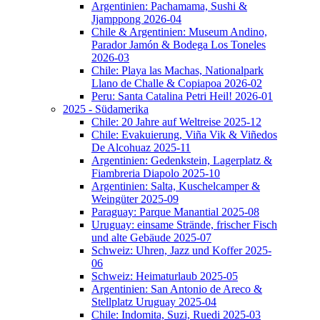
Argentinien: Pachamama, Sushi &
Jjamppong 2026-04
Chile & Argentinien: Museum Andino,
Parador Jamón & Bodega Los Toneles
2026-03
Chile: Playa las Machas, Nationalpark
Llano de Challe & Copiapoa 2026-02
Peru: Santa Catalina Petri Heil! 2026-01
2025 - Südamerika
Chile: 20 Jahre auf Weltreise 2025-12
Chile: Evakuierung, Viña Vik & Viñedos
De Alcohuaz 2025-11
Argentinien: Gedenkstein, Lagerplatz &
Fiambreria Diapolo 2025-10
Argentinien: Salta, Kuschelcamper &
Weingüter 2025-09
Paraguay: Parque Manantial 2025-08
Uruguay: einsame Strände, frischer Fisch
und alte Gebäude 2025-07
Schweiz: Uhren, Jazz und Koffer 2025-
06
Schweiz: Heimaturlaub 2025-05
Argentinien: San Antonio de Areco &
Stellplatz Uruguay 2025-04
Chile: Indomita, Suzi, Ruedi 2025-03