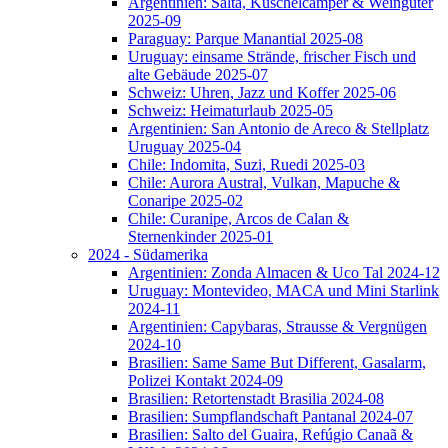
Argentinien: Salta, Kuschelcamper & Weingüter
2025-09
Paraguay: Parque Manantial 2025-08
Uruguay: einsame Strände, frischer Fisch und
alte Gebäude 2025-07
Schweiz: Uhren, Jazz und Koffer 2025-06
Schweiz: Heimaturlaub 2025-05
Argentinien: San Antonio de Areco & Stellplatz
Uruguay 2025-04
Chile: Indomita, Suzi, Ruedi 2025-03
Chile: Aurora Austral, Vulkan, Mapuche &
Conaripe 2025-02
Chile: Curanipe, Arcos de Calan &
Sternenkinder 2025-01
2024 - Südamerika
Argentinien: Zonda Almacen & Uco Tal 2024-12
Uruguay: Montevideo, MACA und Mini Starlink
2024-11
Argentinien: Capybaras, Strausse & Vergnügen
2024-10
Brasilien: Same Same But Different, Gasalarm,
Polizei Kontakt 2024-09
Brasilien: Retortenstadt Brasilia 2024-08
Brasilien: Sumpflandschaft Pantanal 2024-07
Brasilien: Salto del Guaira, Refúgio Canaã &