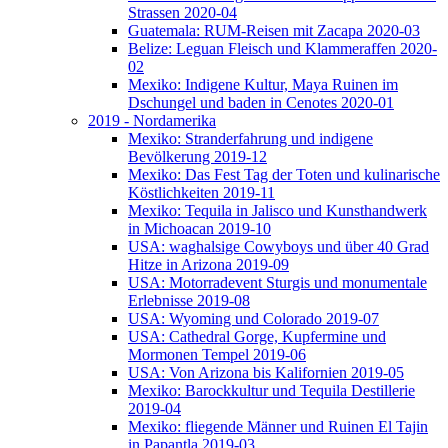
Strassen 2020-04
Guatemala: RUM-Reisen mit Zacapa 2020-03
Belize: Leguan Fleisch und Klammeraffen 2020-
02
Mexiko: Indigene Kultur, Maya Ruinen im
Dschungel und baden in Cenotes 2020-01
2019 - Nordamerika
Mexiko: Stranderfahrung und indigene
Bevölkerung 2019-12
Mexiko: Das Fest Tag der Toten und kulinarische
Köstlichkeiten 2019-11
Mexiko: Tequila in Jalisco und Kunsthandwerk
in Michoacan 2019-10
USA: waghalsige Cowyboys und über 40 Grad
Hitze in Arizona 2019-09
USA: Motorradevent Sturgis und monumentale
Erlebnisse 2019-08
USA: Wyoming und Colorado 2019-07
USA: Cathedral Gorge, Kupfermine und
Mormonen Tempel 2019-06
USA: Von Arizona bis Kalifornien 2019-05
Mexiko: Barockkultur und Tequila Destillerie
2019-04
Mexiko: fliegende Männer und Ruinen El Tajin
in Papantla 2019-03