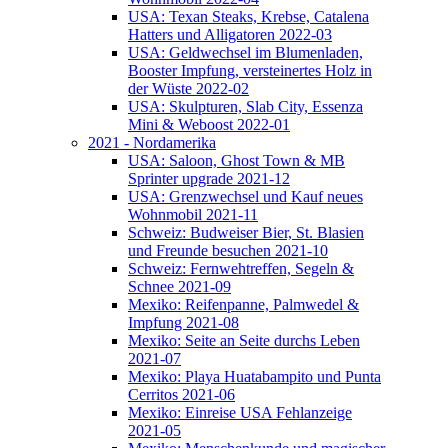
USA: Texan Steaks, Krebse, Catalena
Hatters und Alligatoren 2022-03
USA: Geldwechsel im Blumenladen,
Booster Impfung, versteinertes Holz in
der Wüste 2022-02
USA: Skulpturen, Slab City, Essenza
Mini & Weboost 2022-01
2021 - Nordamerika
USA: Saloon, Ghost Town & MB
Sprinter upgrade 2021-12
USA: Grenzwechsel und Kauf neues
Wohnmobil 2021-11
Schweiz: Budweiser Bier, St. Blasien
und Freunde besuchen 2021-10
Schweiz: Fernwehtreffen, Segeln &
Schnee 2021-09
Mexiko: Reifenpanne, Palmwedel &
Impfung 2021-08
Mexiko: Seite an Seite durchs Leben
2021-07
Mexiko: Playa Huatabampito und Punta
Cerritos 2021-06
Mexiko: Einreise USA Fehlanzeige
2021-05