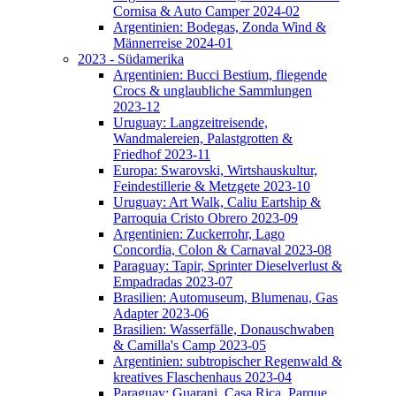
Cornisa & Auto Camper 2024-02
Argentinien: Bodegas, Zonda Wind &
Männerreise 2024-01
2023 - Südamerika
Argentinien: Bucci Bestium, fliegende
Crocs & unglaubliche Sammlungen
2023-12
Uruguay: Langzeitreisende,
Wandmalereien, Palastgrotten &
Friedhof 2023-11
Europa: Swarovski, Wirtshauskultur,
Feindestillerie & Metzgete 2023-10
Uruguay: Art Walk, Caliu Eartship &
Parroquia Cristo Obrero 2023-09
Argentinien: Zuckerrohr, Lago
Concordia, Colon & Carnaval 2023-08
Paraguay: Tapir, Sprinter Dieselverlust &
Empadradas 2023-07
Brasilien: Automuseum, Blumenau, Gas
Adapter 2023-06
Brasilien: Wasserfälle, Donauschwaben
& Camilla's Camp 2023-05
Argentinien: subtropischer Regenwald &
kreatives Flaschenhaus 2023-04
Paraguay: Guarani, Casa Rica, Parque