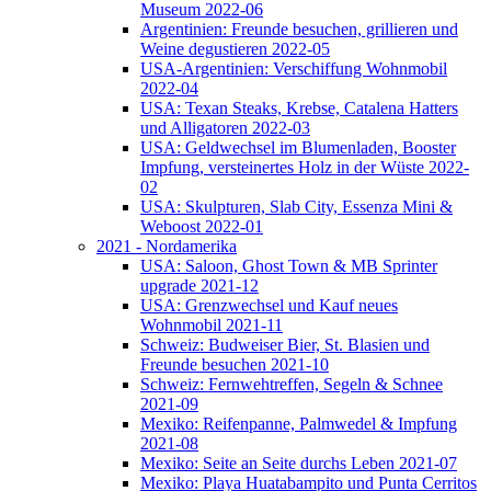
Museum 2022-06
Argentinien: Freunde besuchen, grillieren und
Weine degustieren 2022-05
USA-Argentinien: Verschiffung Wohnmobil
2022-04
USA: Texan Steaks, Krebse, Catalena Hatters
und Alligatoren 2022-03
USA: Geldwechsel im Blumenladen, Booster
Impfung, versteinertes Holz in der Wüste 2022-
02
USA: Skulpturen, Slab City, Essenza Mini &
Weboost 2022-01
2021 - Nordamerika
USA: Saloon, Ghost Town & MB Sprinter
upgrade 2021-12
USA: Grenzwechsel und Kauf neues
Wohnmobil 2021-11
Schweiz: Budweiser Bier, St. Blasien und
Freunde besuchen 2021-10
Schweiz: Fernwehtreffen, Segeln & Schnee
2021-09
Mexiko: Reifenpanne, Palmwedel & Impfung
2021-08
Mexiko: Seite an Seite durchs Leben 2021-07
Mexiko: Playa Huatabampito und Punta Cerritos