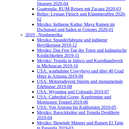
Strassen 2020-04
Guatemala: RUM-Reisen mit Zacapa 2020-03
Belize: Leguan Fleisch und Klammeraffen 2020-
02
Mexiko: Indigene Kultur, Maya Ruinen im
Dschungel und baden in Cenotes 2020-01
2019 - Nordamerika
Mexiko: Stranderfahrung und indigene
Bevölkerung 2019-12
Mexiko: Das Fest Tag der Toten und kulinarische
Köstlichkeiten 2019-11
Mexiko: Tequila in Jalisco und Kunsthandwerk
in Michoacan 2019-10
USA: waghalsige Cowyboys und über 40 Grad
Hitze in Arizona 2019-09
USA: Motorradevent Sturgis und monumentale
Erlebnisse 2019-08
USA: Wyoming und Colorado 2019-07
USA: Cathedral Gorge, Kupfermine und
Mormonen Tempel 2019-06
USA: Von Arizona bis Kalifornien 2019-05
Mexiko: Barockkultur und Tequila Destillerie
2019-04
Mexiko: fliegende Männer und Ruinen El Tajin
in Papantla 2019-03