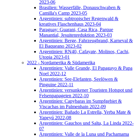
2023-06
Brasilien: Wasserfälle, Donauschwaben &
Camilla's Camp 2023-05
Argentinien: subtropischer Regenwald &
kreatives Flaschenhaus 2023-04
Paraguay: Guarani, Casa Rica, Parque
Manantial, Jesuitenreduktion 2023-03
Argentinien: Berge, Fahrzeugbrand, Karneval &
El Baqueano 2023-02
Argentinien: RN40, Cafayate, Molinos, Cachi,
Utopia 2023-01
2022 - Nordamerika & Südamerika
Argentinien: Valle Grande, El Papagayo & Papa
Noel 2022-12
Argentinien: See-Elefanten, Seelöwen &
Pinguine 2022-11
Argentinien: versunkener Touristen Hotspot und
Felsenpapageien 2022-10
Argentinien: Capybaras im Sumpfgebiet &
Viscachas im Palmenhain 2022-09
Argentinien: Bañado La Estrella, Yerba Mate &
Yapeyú 2022-08
Argentinien: Gauchos und Salta, La Linda 2022-
07
Argentinien: Valle de la Luna und Pachamama