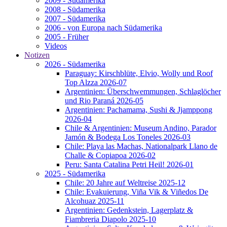
2009 - Südamerika
2008 - Südamerika
2007 - Südamerika
2006 - von Europa nach Südamerika
2005 - Früher
Videos
Notizen
2026 - Südamerika
Paraguay: Kirschblüte, Elvio, Wolly und Roof
Top Alzza 2026-07
Argentinien: Überschwemmungen, Schlaglöcher
und Rio Paraná 2026-05
Argentinien: Pachamama, Sushi & Jjamppong
2026-04
Chile & Argentinien: Museum Andino, Parador
Jamón & Bodega Los Toneles 2026-03
Chile: Playa las Machas, Nationalpark Llano de
Challe & Copiapoa 2026-02
Peru: Santa Catalina Petri Heil! 2026-01
2025 - Südamerika
Chile: 20 Jahre auf Weltreise 2025-12
Chile: Evakuierung, Viña Vik & Viñedos De
Alcohuaz 2025-11
Argentinien: Gedenkstein, Lagerplatz &
Fiambreria Diapolo 2025-10