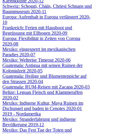
Karibikküste 2020-12
Schweiz: Schoggi, Chääs, Chriesi Schnaps und
Baummuseum 2020-11
Europa: Aufenthalt in Europa verlängert 2020-
10
Frankreich: Ferien mit Hausboot und
Begrüssung mit Ellbogen 2020-09
Europa: Flexibilität in Zeiten von Corona
2020-08
Mexiko: eingesperrt im mexikanischen
Paradies 2020-07
Mexiko: Weltreise Timeout 2020-06
Guatemala: Antigua mit seinen Ruinen der
Kolonialzeit 2020-05
Guatemala: Heilige und Blumenteppiche auf
den Strassen 2020-04
Guatemala: RUM-Reisen mit Zacapa 2020-03
Belize: Leguan Fleisch und Klammeraffen
2020-02
Mexiko: Indigene Kultur, Maya Ruinen im
Dschungel und baden in Cenotes 2020-01
2019 - Nordamerika
Mexiko: Stranderfahrung und indigene
Bevölkerung 2019-12
Mexiko: Das Fest Tag der Toten und