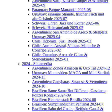
Argentinien: Salta, Kuschelcamper & Weingüter
2025-09
Paraguay: Parque Manantial 2025-08
Uruguay: einsame Strände, frischer Fisch und
alte Gebäude 2025-07
Schweiz: Uhren, Jazz und Koffer 2025-06
Schweiz: Heimaturlaub 2025-05
Argentinien: San Antonio de Areco & Stellplatz
Uruguay 2025-04
Chile: Indomita, Suzi, Ruedi 2025-03
Chile: Aurora Austral, Vulkan, Mapuche &
Conaripe 2025-02
Chile: Curanipe, Arcos de Calan &
Sternenkinder 2025-01
2024 - Südamerika
Argentinien: Zonda Almacen & Uco Tal 2024-12
Uruguay: Montevideo, MACA und Mini Starlink
2024-11
Argentinien: Capybaras, Strausse & Vergnügen
2024-10
Brasilien: Same Same But Different, Gasalarm,
Polizei Kontakt 2024-09
Brasilien: Retortenstadt Brasilia 2024-08
Brasilien: Sumpflandschaft Pantanal 2024-07
Brasilien: Salto del Guaira, Refúgio Canaã &