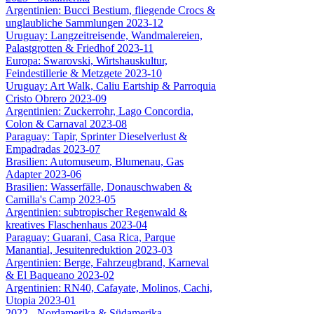
Argentinien: Bucci Bestium, fliegende Crocs &
unglaubliche Sammlungen 2023-12
Uruguay: Langzeitreisende, Wandmalereien,
Palastgrotten & Friedhof 2023-11
Europa: Swarovski, Wirtshauskultur,
Feindestillerie & Metzgete 2023-10
Uruguay: Art Walk, Caliu Eartship & Parroquia
Cristo Obrero 2023-09
Argentinien: Zuckerrohr, Lago Concordia,
Colon & Carnaval 2023-08
Paraguay: Tapir, Sprinter Dieselverlust &
Empadradas 2023-07
Brasilien: Automuseum, Blumenau, Gas
Adapter 2023-06
Brasilien: Wasserfälle, Donauschwaben &
Camilla's Camp 2023-05
Argentinien: subtropischer Regenwald &
kreatives Flaschenhaus 2023-04
Paraguay: Guarani, Casa Rica, Parque
Manantial, Jesuitenreduktion 2023-03
Argentinien: Berge, Fahrzeugbrand, Karneval
& El Baqueano 2023-02
Argentinien: RN40, Cafayate, Molinos, Cachi,
Utopia 2023-01
2022 - Nordamerika & Südamerika