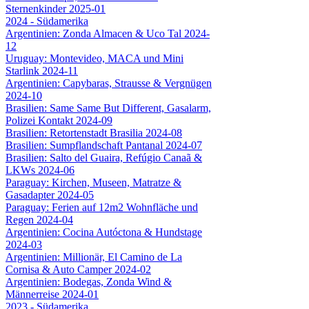
Sternenkinder 2025-01
2024 - Südamerika
Argentinien: Zonda Almacen & Uco Tal 2024-
12
Uruguay: Montevideo, MACA und Mini
Starlink 2024-11
Argentinien: Capybaras, Strausse & Vergnügen
2024-10
Brasilien: Same Same But Different, Gasalarm,
Polizei Kontakt 2024-09
Brasilien: Retortenstadt Brasilia 2024-08
Brasilien: Sumpflandschaft Pantanal 2024-07
Brasilien: Salto del Guaira, Refúgio Canaã &
LKWs 2024-06
Paraguay: Kirchen, Museen, Matratze &
Gasadapter 2024-05
Paraguay: Ferien auf 12m2 Wohnfläche und
Regen 2024-04
Argentinien: Cocina Autóctona & Hundstage
2024-03
Argentinien: Millionär, El Camino de La
Cornisa & Auto Camper 2024-02
Argentinien: Bodegas, Zonda Wind &
Männerreise 2024-01
2023 - Südamerika