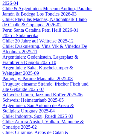
2026-04
Chile & Argentinien: Museum Andino, Parador
Jamón & Bodega Los Toneles 2026-03
Chile: Playa las Machas, Nationalpark Llano
de Challe & Copiapoa 2026-02
Peru: Santa Catalina Petri Heil! 2026-01
2025 - Südamerika
Chile: 20 Jahre auf Weltreise 2025-12
Chile: Evakuierung, Viña Vik & Viñedos De
Alcohuaz 2025-11
Argentinien: Gedenkstein, Lagerplatz &
Fiambreria Diapolo 2025-10
Argentinien: Salta, Kuschelcamper &
Weingüter 2025-09
Paraguay: Parque Manantial 2025-08
Uruguay: einsame Strände, frischer Fisch und
alte Gebäude 2025-07
Schweiz: Uhren, Jazz und Koffer 2025-06
Schweiz: Heimaturlaub 2025-05
Argentinien: San Antonio de Areco &
Stellplatz Uruguay 2025-04
Chile: Indomita, Suzi, Ruedi 2025-03
Chile: Aurora Austral, Vulkan, Mapuche &
Conaripe 2025-02
Chile: Curanipe, Arcos de Calan &