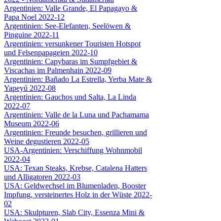
Argentinien: Valle Grande, El Papagayo &
Papa Noel 2022-12
Argentinien: See-Elefanten, Seelöwen &
Pinguine 2022-11
Argentinien: versunkener Touristen Hotspot
und Felsenpapageien 2022-10
Argentinien: Capybaras im Sumpfgebiet &
Viscachas im Palmenhain 2022-09
Argentinien: Bañado La Estrella, Yerba Mate &
Yapeyú 2022-08
Argentinien: Gauchos und Salta, La Linda
2022-07
Argentinien: Valle de la Luna und Pachamama
Museum 2022-06
Argentinien: Freunde besuchen, grillieren und
Weine degustieren 2022-05
USA-Argentinien: Verschiffung Wohnmobil
2022-04
USA: Texan Steaks, Krebse, Catalena Hatters
und Alligatoren 2022-03
USA: Geldwechsel im Blumenladen, Booster
Impfung, versteinertes Holz in der Wüste 2022-
02
USA: Skulpturen, Slab City, Essenza Mini &