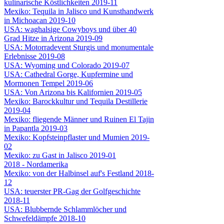
kulinarische Köstlichkeiten 2019-11
Mexiko: Tequila in Jalisco und Kunsthandwerk
in Michoacan 2019-10
USA: waghalsige Cowyboys und über 40
Grad Hitze in Arizona 2019-09
USA: Motorradevent Sturgis und monumentale
Erlebnisse 2019-08
USA: Wyoming und Colorado 2019-07
USA: Cathedral Gorge, Kupfermine und
Mormonen Tempel 2019-06
USA: Von Arizona bis Kalifornien 2019-05
Mexiko: Barockkultur und Tequila Destillerie
2019-04
Mexiko: fliegende Männer und Ruinen El Tajin
in Papantla 2019-03
Mexiko: Kopfsteinpflaster und Mumien 2019-
02
Mexiko: zu Gast in Jalisco 2019-01
2018 - Nordamerika
Mexiko: von der Halbinsel auf's Festland 2018-
12
USA: teuerster PR-Gag der Golfgeschichte
2018-11
USA: Blubbernde Schlammlöcher und
Schwefeldämpfe 2018-10