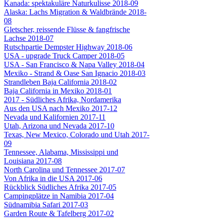
Kanada: spektakuläre Naturkulisse 2018-09
Alaska: Lachs Migration & Waldbrände 2018-
08
Gletscher, reissende Flüsse & fangfrische
Lachse 2018-07
Rutschpartie Dempster Highway 2018-06
USA - upgrade Truck Camper 2018-05
USA - San Francisco & Napa Valley 2018-04
Mexiko - Strand & Oase San Ignacio 2018-03
Strandleben Baja California 2018-02
Baja California in Mexiko 2018-01
2017 - Südliches Afrika, Nordamerika
Aus den USA nach Mexiko 2017-12
Nevada und Kalifornien 2017-11
Utah, Arizona und Nevada 2017-10
Texas, New Mexico, Colorado und Utah 2017-
09
Tennessee, Alabama, Mississippi und
Louisiana 2017-08
North Carolina und Tennessee 2017-07
Von Afrika in die USA 2017-06
Rückblick Südliches Afrika 2017-05
Campingplätze in Namibia 2017-04
Südnamibia Safari 2017-03
Garden Route & Tafelberg 2017-02