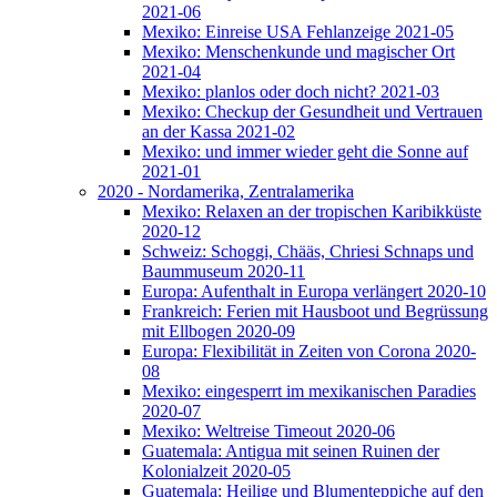
2021-06
Mexiko: Einreise USA Fehlanzeige 2021-05
Mexiko: Menschenkunde und magischer Ort
2021-04
Mexiko: planlos oder doch nicht? 2021-03
Mexiko: Checkup der Gesundheit und Vertrauen
an der Kassa 2021-02
Mexiko: und immer wieder geht die Sonne auf
2021-01
2020 - Nordamerika, Zentralamerika
Mexiko: Relaxen an der tropischen Karibikküste
2020-12
Schweiz: Schoggi, Chääs, Chriesi Schnaps und
Baummuseum 2020-11
Europa: Aufenthalt in Europa verlängert 2020-10
Frankreich: Ferien mit Hausboot und Begrüssung
mit Ellbogen 2020-09
Europa: Flexibilität in Zeiten von Corona 2020-
08
Mexiko: eingesperrt im mexikanischen Paradies
2020-07
Mexiko: Weltreise Timeout 2020-06
Guatemala: Antigua mit seinen Ruinen der
Kolonialzeit 2020-05
Guatemala: Heilige und Blumenteppiche auf den