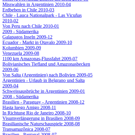
Misswahlen in Argentinien 2010-04
Erdbeben in Chile 2010-03
Chile - Lauca Nationalpark - Las Vicuñas
2010-02
Von Peru nach Chile 2010-01
2009 - Südamerika
Galapagos Inseln 2009-12
Ecuador - Markt in Otavalo 2009-10
Kolumbien 2009-09
Venezuela 2009-08
1100 km Amazonas-Flussfahrt 2009-07
Bolivianisches Tiefland und Amazonasbecken
2009-06
Von Salta (Argentinien) nach Bolivien 2009-05
Argentinien - Urlaub in Belgrano und Salta
2009-04
Schweissausbrüche in Argentinien 2009-01
2008 - Südamerika
Brasilien - Paraguay - Argentinien 2008-12
Hasta luego Amigo 2008-11
In Richtung Rio de Janeiro 2008-10
Visumverlängerung in Brasilien 2008-09
Brasilianische Naturschauspiele 2008-08
Transamazônica 2008-07
Brasilien - Pantanal 2008-07