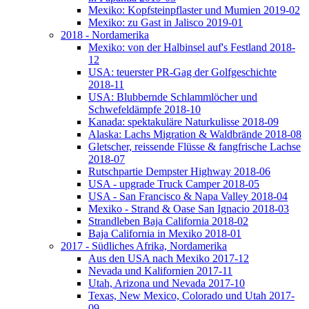
Mexiko: Kopfsteinpflaster und Mumien 2019-02
Mexiko: zu Gast in Jalisco 2019-01
2018 - Nordamerika
Mexiko: von der Halbinsel auf's Festland 2018-
12
USA: teuerster PR-Gag der Golfgeschichte
2018-11
USA: Blubbernde Schlammlöcher und
Schwefeldämpfe 2018-10
Kanada: spektakuläre Naturkulisse 2018-09
Alaska: Lachs Migration & Waldbrände 2018-08
Gletscher, reissende Flüsse & fangfrische Lachse
2018-07
Rutschpartie Dempster Highway 2018-06
USA - upgrade Truck Camper 2018-05
USA - San Francisco & Napa Valley 2018-04
Mexiko - Strand & Oase San Ignacio 2018-03
Strandleben Baja California 2018-02
Baja California in Mexiko 2018-01
2017 - Südliches Afrika, Nordamerika
Aus den USA nach Mexiko 2017-12
Nevada und Kalifornien 2017-11
Utah, Arizona und Nevada 2017-10
Texas, New Mexico, Colorado und Utah 2017-
09