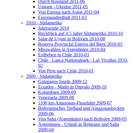
Durch Russland 2011-06
Ungarn - Ukraine 2011-05
Von Europa nach Asien 2011-04
Europaaufenthalt 2011-03
2010 - Südamerika
Jahresende 2010
Rückblick auf 4,5 Jahre Südamerika 2010-10
Salar de Uyuni in Bolivien 2010-08
Reserva Provincial Esteros del Iberá 2010-05
Misswahlen in Argentinien 2010-04
Erdbeben in Chile 2010-03
Chile - Lauca Nationalpark - Las Vicuñas 2010-
02
Von Peru nach Chile 2010-01
2009 - Südamerika
Galapagos Inseln 2009-12
Ecuador - Markt in Otavalo 2009-10
Kolumbien 2009-09
Venezuela 2009-08
1100 km Amazonas-Flussfahrt 2009-07
Bolivianisches Tiefland und Amazonasbecken
2009-06
Von Salta (Argentinien) nach Bolivien 2009-05
Argentinien - Urlaub in Belgrano und Salta
2009-04