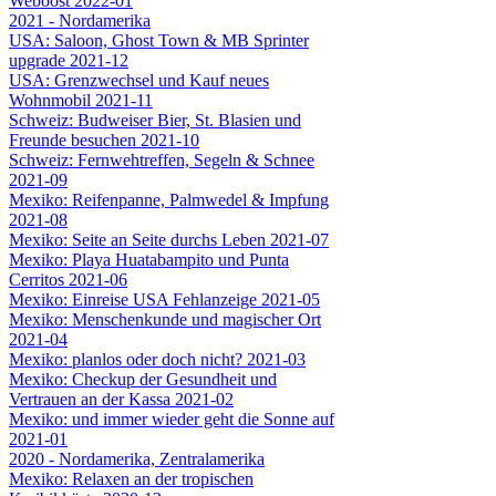
Weboost 2022-01
2021 - Nordamerika
USA: Saloon, Ghost Town & MB Sprinter
upgrade 2021-12
USA: Grenzwechsel und Kauf neues
Wohnmobil 2021-11
Schweiz: Budweiser Bier, St. Blasien und
Freunde besuchen 2021-10
Schweiz: Fernwehtreffen, Segeln & Schnee
2021-09
Mexiko: Reifenpanne, Palmwedel & Impfung
2021-08
Mexiko: Seite an Seite durchs Leben 2021-07
Mexiko: Playa Huatabampito und Punta
Cerritos 2021-06
Mexiko: Einreise USA Fehlanzeige 2021-05
Mexiko: Menschenkunde und magischer Ort
2021-04
Mexiko: planlos oder doch nicht? 2021-03
Mexiko: Checkup der Gesundheit und
Vertrauen an der Kassa 2021-02
Mexiko: und immer wieder geht die Sonne auf
2021-01
2020 - Nordamerika, Zentralamerika
Mexiko: Relaxen an der tropischen