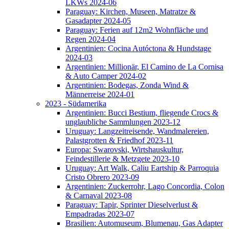
LKWs 2024-06
Paraguay: Kirchen, Museen, Matratze &
Gasadapter 2024-05
Paraguay: Ferien auf 12m2 Wohnfläche und
Regen 2024-04
Argentinien: Cocina Autóctona & Hundstage
2024-03
Argentinien: Millionär, El Camino de La Cornisa
& Auto Camper 2024-02
Argentinien: Bodegas, Zonda Wind &
Männerreise 2024-01
2023 - Südamerika
Argentinien: Bucci Bestium, fliegende Crocs &
unglaubliche Sammlungen 2023-12
Uruguay: Langzeitreisende, Wandmalereien,
Palastgrotten & Friedhof 2023-11
Europa: Swarovski, Wirtshauskultur,
Feindestillerie & Metzgete 2023-10
Uruguay: Art Walk, Caliu Eartship & Parroquia
Cristo Obrero 2023-09
Argentinien: Zuckerrohr, Lago Concordia, Colon
& Carnaval 2023-08
Paraguay: Tapir, Sprinter Dieselverlust &
Empadradas 2023-07
Brasilien: Automuseum, Blumenau, Gas Adapter