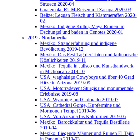
Strassen 2020-04
Guatemala: RUM-Reisen mit Zacapa 2020-03
Belize: Leguan Fleisch und Klammeraffen 2020-
02
Mexiko: Indigene Kultur, Maya Ruinen im
Dschungel und baden in Cenotes 2020-01
2019 - Nordamerika
Mexiko: Stranderfahrung und indigene
Bevölkerung 2019-12
Mexiko: Das Fest Tag der Toten und kulinarische
Köstlichkeiten 2019-11
Mexiko: Tequila in Jalisco und Kunsthandwerk
in Michoacan 2019-10
USA: waghalsige Cowyboys und über 40 Grad
Hitze in Arizona 2019-09
USA: Motorradevent Sturgis und monumentale
Erlebnisse 2019-08
USA: Wyoming und Colorado 2019-07
USA: Cathedral Gorge, Kupfermine und
Mormonen Tempel 2019-06
USA: Von Arizona bis Kalifornien 2019-05
Mexiko: Barockkultur und Tequila Destillerie
2019-04
Mexiko: fliegende Männer und Ruinen El Tajin
in Papantla 2019-03