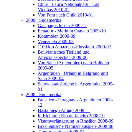
Chile - Lauca Nationalpark - Las
Vicuñas 2010-02
Von Peru nach Chile 2010-01
2009 - Südamerika
Galapagos Inseln 2009-12
Ecuador - Markt in Otavalo 2009-10
Kolumbien 2009-09
Venezuela 2009-08
1100 km Amazonas-Flussfahrt 2009-07
Bolivianisches Tiefland und
Amazonasbecken 2009-06
Von Salta (Argentinien) nach Bolivien
2009-05
Argentinien - Urlaub in Belgrano und
Salta 2009-04
Schweissausbrüche in Argentinien 2009-
01
2008 - Südamerika
Brasilien - Paraguay - Argentinien 2008-
12
Hasta luego Amigo 2008-11
In Richtung Rio de Janeiro 2008-10
Visumverlängerung in Brasilien 2008-09
Brasilianische Naturschauspiele 2008-08
Transamazônica 2008-07