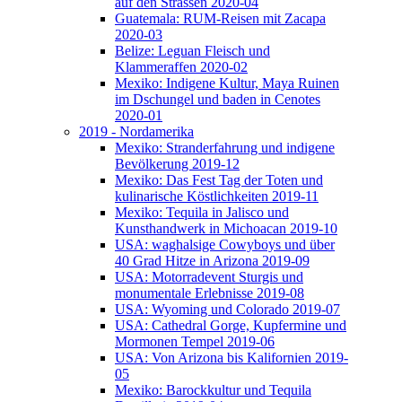
auf den Strassen 2020-04
Guatemala: RUM-Reisen mit Zacapa
2020-03
Belize: Leguan Fleisch und
Klammeraffen 2020-02
Mexiko: Indigene Kultur, Maya Ruinen
im Dschungel und baden in Cenotes
2020-01
2019 - Nordamerika
Mexiko: Stranderfahrung und indigene
Bevölkerung 2019-12
Mexiko: Das Fest Tag der Toten und
kulinarische Köstlichkeiten 2019-11
Mexiko: Tequila in Jalisco und
Kunsthandwerk in Michoacan 2019-10
USA: waghalsige Cowyboys und über
40 Grad Hitze in Arizona 2019-09
USA: Motorradevent Sturgis und
monumentale Erlebnisse 2019-08
USA: Wyoming und Colorado 2019-07
USA: Cathedral Gorge, Kupfermine und
Mormonen Tempel 2019-06
USA: Von Arizona bis Kalifornien 2019-
05
Mexiko: Barockkultur und Tequila