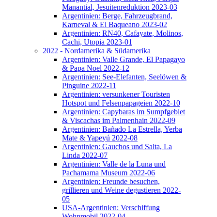
Manantial, Jesuitenreduktion 2023-03
Argentinien: Berge, Fahrzeugbrand,
Karneval & El Baqueano 2023-02
Argentinien: RN40, Cafayate, Molinos,
Cachi, Utopia 2023-01
2022 - Nordamerika & Südamerika
Argentinien: Valle Grande, El Papagayo
& Papa Noel 2022-12
Argentinien: See-Elefanten, Seelöwen &
Pinguine 2022-11
Argentinien: versunkener Touristen
Hotspot und Felsenpapageien 2022-10
Argentinien: Capybaras im Sumpfgebiet
& Viscachas im Palmenhain 2022-09
Argentinien: Bañado La Estrella, Yerba
Mate & Yapeyú 2022-08
Argentinien: Gauchos und Salta, La
Linda 2022-07
Argentinien: Valle de la Luna und
Pachamama Museum 2022-06
Argentinien: Freunde besuchen,
grillieren und Weine degustieren 2022-
05
USA-Argentinien: Verschiffung
Wohnmobil 2022-04