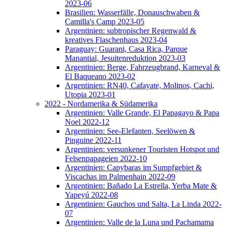
2023-06
Brasilien: Wasserfälle, Donauschwaben &
Camilla's Camp 2023-05
Argentinien: subtropischer Regenwald &
kreatives Flaschenhaus 2023-04
Paraguay: Guarani, Casa Rica, Parque
Manantial, Jesuitenreduktion 2023-03
Argentinien: Berge, Fahrzeugbrand, Karneval &
El Baqueano 2023-02
Argentinien: RN40, Cafayate, Molinos, Cachi,
Utopia 2023-01
2022 - Nordamerika & Südamerika
Argentinien: Valle Grande, El Papagayo & Papa
Noel 2022-12
Argentinien: See-Elefanten, Seelöwen &
Pinguine 2022-11
Argentinien: versunkener Touristen Hotspot und
Felsenpapageien 2022-10
Argentinien: Capybaras im Sumpfgebiet &
Viscachas im Palmenhain 2022-09
Argentinien: Bañado La Estrella, Yerba Mate &
Yapeyú 2022-08
Argentinien: Gauchos und Salta, La Linda 2022-
07
Argentinien: Valle de la Luna und Pachamama