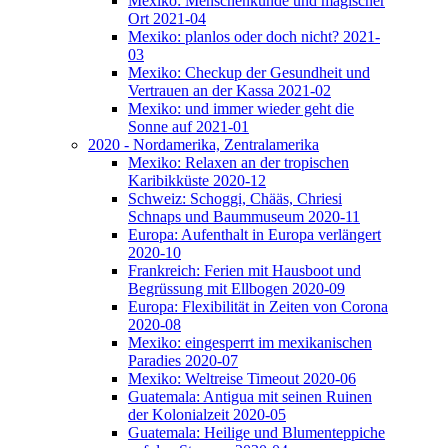
Mexiko: Menschenkunde und magischer
Ort 2021-04
Mexiko: planlos oder doch nicht? 2021-
03
Mexiko: Checkup der Gesundheit und
Vertrauen an der Kassa 2021-02
Mexiko: und immer wieder geht die
Sonne auf 2021-01
2020 - Nordamerika, Zentralamerika
Mexiko: Relaxen an der tropischen
Karibikküste 2020-12
Schweiz: Schoggi, Chääs, Chriesi
Schnaps und Baummuseum 2020-11
Europa: Aufenthalt in Europa verlängert
2020-10
Frankreich: Ferien mit Hausboot und
Begrüssung mit Ellbogen 2020-09
Europa: Flexibilität in Zeiten von Corona
2020-08
Mexiko: eingesperrt im mexikanischen
Paradies 2020-07
Mexiko: Weltreise Timeout 2020-06
Guatemala: Antigua mit seinen Ruinen
der Kolonialzeit 2020-05
Guatemala: Heilige und Blumenteppiche