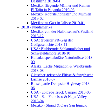
Destillerie 2019-04
Mexiko: fliegende Männer und Ruinen
El Tajin in Papantla 2019-03
Mexiko: Kopfsteinpflaster und Mumien
2019-02
Mexiko: zu Gast in Jalisco 2019-01
2018 - Nordamerika
Mexiko: von der Halbinsel auf's Festland
2018-12
USA: teuerster PR-Gag der
Golfgeschichte 2018-11
USA: Blubbernde Schlammlöcher und
Schwefeldämpfe 2018-10
Kanada: spektakuläre Naturkulisse 2018-
09
Alaska: Lachs Migration & Waldbrände
2018-08
Gletscher, reissende Flüsse & fangfrische
Lachse 2018-07
Rutschpartie Dempster Highway 2018-
06
USA - upgrade Truck Camper 2018-05
USA - San Francisco & Napa Valley
2018-04
Mexiko - Strand & Oase San Ignacio