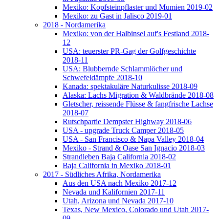
Mexiko: Kopfsteinpflaster und Mumien 2019-02
Mexiko: zu Gast in Jalisco 2019-01
2018 - Nordamerika
Mexiko: von der Halbinsel auf's Festland 2018-
12
USA: teuerster PR-Gag der Golfgeschichte
2018-11
USA: Blubbernde Schlammlöcher und
Schwefeldämpfe 2018-10
Kanada: spektakuläre Naturkulisse 2018-09
Alaska: Lachs Migration & Waldbrände 2018-08
Gletscher, reissende Flüsse & fangfrische Lachse
2018-07
Rutschpartie Dempster Highway 2018-06
USA - upgrade Truck Camper 2018-05
USA - San Francisco & Napa Valley 2018-04
Mexiko - Strand & Oase San Ignacio 2018-03
Strandleben Baja California 2018-02
Baja California in Mexiko 2018-01
2017 - Südliches Afrika, Nordamerika
Aus den USA nach Mexiko 2017-12
Nevada und Kalifornien 2017-11
Utah, Arizona und Nevada 2017-10
Texas, New Mexico, Colorado und Utah 2017-
09