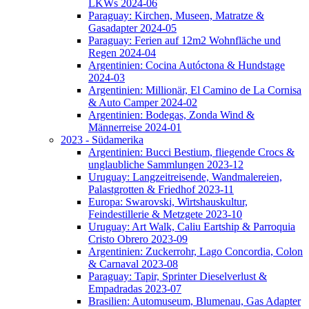
LKWs 2024-06
Paraguay: Kirchen, Museen, Matratze &
Gasadapter 2024-05
Paraguay: Ferien auf 12m2 Wohnfläche und
Regen 2024-04
Argentinien: Cocina Autóctona & Hundstage
2024-03
Argentinien: Millionär, El Camino de La Cornisa
& Auto Camper 2024-02
Argentinien: Bodegas, Zonda Wind &
Männerreise 2024-01
2023 - Südamerika
Argentinien: Bucci Bestium, fliegende Crocs &
unglaubliche Sammlungen 2023-12
Uruguay: Langzeitreisende, Wandmalereien,
Palastgrotten & Friedhof 2023-11
Europa: Swarovski, Wirtshauskultur,
Feindestillerie & Metzgete 2023-10
Uruguay: Art Walk, Caliu Eartship & Parroquia
Cristo Obrero 2023-09
Argentinien: Zuckerrohr, Lago Concordia, Colon
& Carnaval 2023-08
Paraguay: Tapir, Sprinter Dieselverlust &
Empadradas 2023-07
Brasilien: Automuseum, Blumenau, Gas Adapter