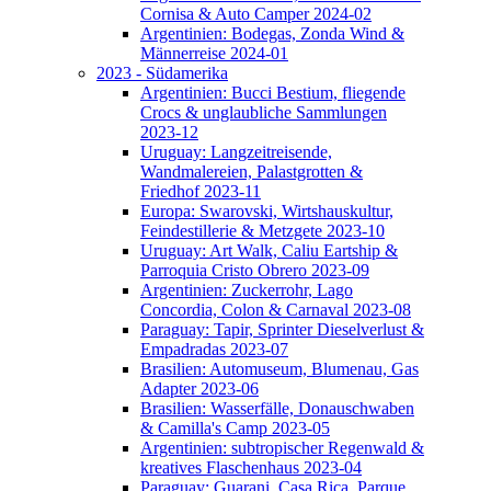
Cornisa & Auto Camper 2024-02
Argentinien: Bodegas, Zonda Wind &
Männerreise 2024-01
2023 - Südamerika
Argentinien: Bucci Bestium, fliegende
Crocs & unglaubliche Sammlungen
2023-12
Uruguay: Langzeitreisende,
Wandmalereien, Palastgrotten &
Friedhof 2023-11
Europa: Swarovski, Wirtshauskultur,
Feindestillerie & Metzgete 2023-10
Uruguay: Art Walk, Caliu Eartship &
Parroquia Cristo Obrero 2023-09
Argentinien: Zuckerrohr, Lago
Concordia, Colon & Carnaval 2023-08
Paraguay: Tapir, Sprinter Dieselverlust &
Empadradas 2023-07
Brasilien: Automuseum, Blumenau, Gas
Adapter 2023-06
Brasilien: Wasserfälle, Donauschwaben
& Camilla's Camp 2023-05
Argentinien: subtropischer Regenwald &
kreatives Flaschenhaus 2023-04
Paraguay: Guarani, Casa Rica, Parque