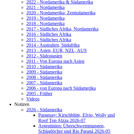
2022 - Nordamerika & Südamerika
2021 - Nordamerika
2020 - Nordamerika, Zentralamerika
2019 - Nordamerika
2018 - Nordamerika
2017 - Südliches Afrika, Nordamerika
2016 - Südliches Afrika
2015 - Südliches Afrika
2014 - Australien, Südafrika
2013 - Asien, EUR, NZL, AUS
2012 - Südostasien
2011 - Von Europa nach Asien
2010 - Südamerika
2009 - Südamerika
2008 - Südamerika
2007 - Südamerika
2006 - von Europa nach Südamerika
2005 - Früher
Videos
Notizen
2026 - Südamerika
Paraguay: Kirschblüte, Elvio, Wolly und
Roof Top Alzza 2026-07
Argentinien: Überschwemmungen,
Schlaglöcher und Rio Paraná 2026-05