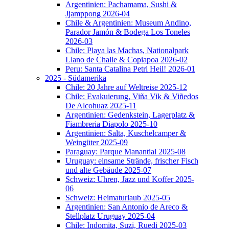
Argentinien: Pachamama, Sushi &
Jjamppong 2026-04
Chile & Argentinien: Museum Andino,
Parador Jamón & Bodega Los Toneles
2026-03
Chile: Playa las Machas, Nationalpark
Llano de Challe & Copiapoa 2026-02
Peru: Santa Catalina Petri Heil! 2026-01
2025 - Südamerika
Chile: 20 Jahre auf Weltreise 2025-12
Chile: Evakuierung, Viña Vik & Viñedos
De Alcohuaz 2025-11
Argentinien: Gedenkstein, Lagerplatz &
Fiambreria Diapolo 2025-10
Argentinien: Salta, Kuschelcamper &
Weingüter 2025-09
Paraguay: Parque Manantial 2025-08
Uruguay: einsame Strände, frischer Fisch
und alte Gebäude 2025-07
Schweiz: Uhren, Jazz und Koffer 2025-
06
Schweiz: Heimaturlaub 2025-05
Argentinien: San Antonio de Areco &
Stellplatz Uruguay 2025-04
Chile: Indomita, Suzi, Ruedi 2025-03