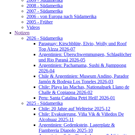
2009 - Südamerika
2008 - Südamerika
2007 - Südamerika
2006 - von Europa nach Südamerika
2005 - Früher
Videos
Notizen
2026 - Südamerika
Paraguay: Kirschblüte, Elvio, Wolly und Roof
Top Alzza 2026-07
Argentinien: Überschwemmungen, Schlaglöcher
und Rio Paraná 2026-05
Argentinien: Pachamama, Sushi & Jjamppong
2026-04
Chile & Argentinien: Museum Andino, Parador
Jamón & Bodega Los Toneles 2026-03
Chile: Playa las Machas, Nationalpark Llano de
Challe & Copiapoa 2026-02
Peru: Santa Catalina Petri Heil! 2026-01
2025 - Südamerika
Chile: 20 Jahre auf Weltreise 2025-12
Chile: Evakuierung, Viña Vik & Viñedos De
Alcohuaz 2025-11
Argentinien: Gedenkstein, Lagerplatz &
Fiambreria Diapolo 2025-10