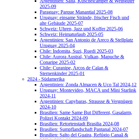
Argentinien: Salta, Kuschelcamper & Weingüter
2025-09
Paraguay: Parque Manantial 2025-08
Uruguay: einsame Strände, frischer Fisch und
alte Gebäude 2025-07
Schweiz: Uhren, Jazz und Koffer 2025-06
Schweiz: Heimaturlaub 2025-05
Argentinien: San Antonio de Areco & Stellplatz
Uruguay 2025-04
Chile: Indomita, Suzi, Ruedi 2025-03
Chile: Aurora Austral, Vulkan, Mapuche &
Conaripe 2025-02
Chile: Curanipe, Arcos de Calan &
Sternenkinder 2025-01
2024 - Südamerika
Argentinien: Zonda Almacen & Uco Tal 2024-12
Uruguay: Montevideo, MACA und Mini Starlink
2024-11
Argentinien: Capybaras, Strausse & Vergnügen
2024-10
Brasilien: Same Same But Different, Gasalarm,
Polizei Kontakt 2024-09
Brasilien: Retortenstadt Brasilia 2024-08
Brasilien: Sumpflandschaft Pantanal 2024-07
Brasilien: Salto del Guaira, Refúgio Canaã &