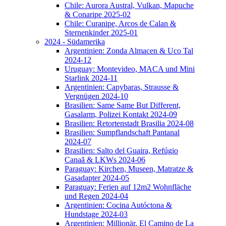
Chile: Aurora Austral, Vulkan, Mapuche
& Conaripe 2025-02
Chile: Curanipe, Arcos de Calan &
Sternenkinder 2025-01
2024 - Südamerika
Argentinien: Zonda Almacen & Uco Tal
2024-12
Uruguay: Montevideo, MACA und Mini
Starlink 2024-11
Argentinien: Capybaras, Strausse &
Vergnügen 2024-10
Brasilien: Same Same But Different,
Gasalarm, Polizei Kontakt 2024-09
Brasilien: Retortenstadt Brasilia 2024-08
Brasilien: Sumpflandschaft Pantanal
2024-07
Brasilien: Salto del Guaira, Refúgio
Canaã & LKWs 2024-06
Paraguay: Kirchen, Museen, Matratze &
Gasadapter 2024-05
Paraguay: Ferien auf 12m2 Wohnfläche
und Regen 2024-04
Argentinien: Cocina Autóctona &
Hundstage 2024-03
Argentinien: Millionär, El Camino de La