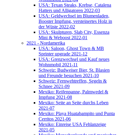
USA: Texan Steaks, Krebse, Catalena
Hatters und Alligatoren 2022-03
USA: Geldwechsel im Blumenladen,
Booster Impfung, versteinertes Holz in
der Wüste 2022-02
USA: Skulpturen, Slab City, Essenza
Mini & Weboost 2022-01
2021 - Nordamerika
USA: Saloon, Ghost Town & MB
Sprinter upgrade 2021-12
USA: Grenzwechsel und Kauf neues
Wohnmobil 2021-11
Schweiz: Budweiser Bier, St. Blasien
und Freunde besuchen 2021-10
Schweiz: Fernwehtreffen, Segeln &
Schnee 2021-09
Mexiko: Reifenpanne, Palmwedel &
Impfung 2021-08
Mexiko: Seite an Seite durchs Leben
2021-07
Mexiko: Playa Huatabampito und Punta
Cerritos 2021-06
Mexiko: Einreise USA Fehlanzeige
2021-05