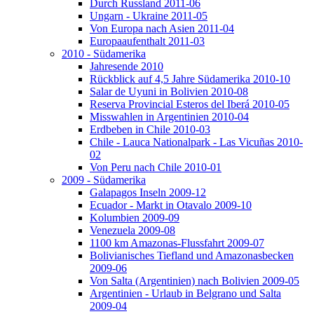
Durch Russland 2011-06
Ungarn - Ukraine 2011-05
Von Europa nach Asien 2011-04
Europaaufenthalt 2011-03
2010 - Südamerika
Jahresende 2010
Rückblick auf 4,5 Jahre Südamerika 2010-10
Salar de Uyuni in Bolivien 2010-08
Reserva Provincial Esteros del Iberá 2010-05
Misswahlen in Argentinien 2010-04
Erdbeben in Chile 2010-03
Chile - Lauca Nationalpark - Las Vicuñas 2010-
02
Von Peru nach Chile 2010-01
2009 - Südamerika
Galapagos Inseln 2009-12
Ecuador - Markt in Otavalo 2009-10
Kolumbien 2009-09
Venezuela 2009-08
1100 km Amazonas-Flussfahrt 2009-07
Bolivianisches Tiefland und Amazonasbecken
2009-06
Von Salta (Argentinien) nach Bolivien 2009-05
Argentinien - Urlaub in Belgrano und Salta
2009-04