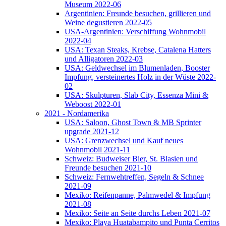
Museum 2022-06
Argentinien: Freunde besuchen, grillieren und
Weine degustieren 2022-05
USA-Argentinien: Verschiffung Wohnmobil
2022-04
USA: Texan Steaks, Krebse, Catalena Hatters
und Alligatoren 2022-03
USA: Geldwechsel im Blumenladen, Booster
Impfung, versteinertes Holz in der Wüste 2022-
02
USA: Skulpturen, Slab City, Essenza Mini &
Weboost 2022-01
2021 - Nordamerika
USA: Saloon, Ghost Town & MB Sprinter
upgrade 2021-12
USA: Grenzwechsel und Kauf neues
Wohnmobil 2021-11
Schweiz: Budweiser Bier, St. Blasien und
Freunde besuchen 2021-10
Schweiz: Fernwehtreffen, Segeln & Schnee
2021-09
Mexiko: Reifenpanne, Palmwedel & Impfung
2021-08
Mexiko: Seite an Seite durchs Leben 2021-07
Mexiko: Playa Huatabampito und Punta Cerritos