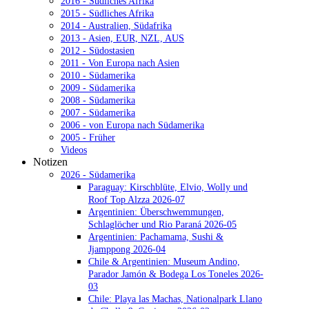
2016 - Südliches Afrika
2015 - Südliches Afrika
2014 - Australien, Südafrika
2013 - Asien, EUR, NZL, AUS
2012 - Südostasien
2011 - Von Europa nach Asien
2010 - Südamerika
2009 - Südamerika
2008 - Südamerika
2007 - Südamerika
2006 - von Europa nach Südamerika
2005 - Früher
Videos
Notizen
2026 - Südamerika
Paraguay: Kirschblüte, Elvio, Wolly und
Roof Top Alzza 2026-07
Argentinien: Überschwemmungen,
Schlaglöcher und Rio Paraná 2026-05
Argentinien: Pachamama, Sushi &
Jjamppong 2026-04
Chile & Argentinien: Museum Andino,
Parador Jamón & Bodega Los Toneles 2026-
03
Chile: Playa las Machas, Nationalpark Llano