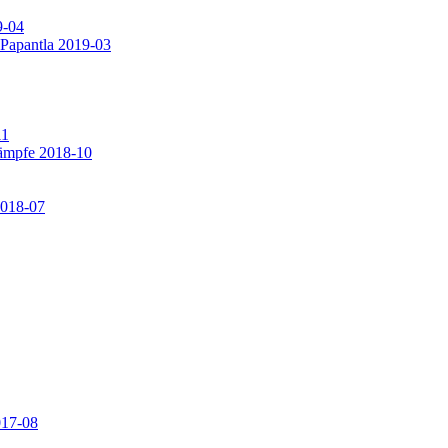
9-04
 Papantla 2019-03
11
ämpfe 2018-10
2018-07
017-08