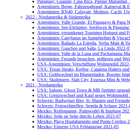
Paraguay: Guarani, Casa Rica, Parque Manantial, 
Argentinien: Berge, Fahrzeugbrand, Karneval & 
Argentinien: RN40, Cafayate, Molinos, Cachi, Ut
2022 - Nordamerika & Südamerika
Argentinien: Valle Grande, El Papagayo & Papa 
Argentinien: See-Elefanten, Seelöwen & Pinguine
Argentinien: versunkener Touristen Hotspot und 
Argentinien: Capybaras im Sumpfgebiet & Viscac
Argentinien: Bañado La Estrella, Yerba Mate & Y
Argentinien: Gauchos und Salta, La Linda 2022-0
Argentinien: Valle de la Luna und Pachamama M
Argentinien: Freunde besuchen, grillieren und We
USA-Argentinien: Verschiffung Wohnmobil 2022
USA: Texan Steaks, Krebse, Catalena Hatters und
USA: Geldwechsel im Blumenladen, Booster Impfu
USA: Skulpturen, Slab City, Essenza Mini & Web
2021 - Nordamerika
USA: Saloon, Ghost Town & MB Sprinter upgrad
USA: Grenzwechsel und Kauf neues Wohnmobil 
Schweiz: Budweiser Bier, St. Blasien und Freund
Schweiz: Fernwehtreffen, Segeln & Schnee 2021-
Mexiko: Reifenpanne, Palmwedel & Impfung 202
Mexiko: Seite an Seite durchs Leben 2021-07
Mexiko: Playa Huatabampito und Punta Cerritos 
Mexiko: Einreise USA Fehlanzeige 2021-05