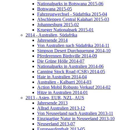
Nationalparks in Botswana 2015-06
Botswana 2015-05
Fahrzeugwechsel - Südafrika 2015-04
Abschleppen Central Kalahari 2015-03
Johannesburg 2015-02
Krueger Nationalpark 2015-01
2014 - Australien, Südafrika
Jahresende 2014
Von Australien nach Südafrika 2014-11
Simpson Desert Durchquerung 2014-10
Pferderennen Birdsville 2014-09
Die Grüne Hölle 2014-07
Nationalparks in Australien 2014-06
Canning Stock Road (CSR) 2014-05
Haie in Australien 2014-04
Australien - Kalbarri 2014-03
Action Mobil Robusto Verkauf 2014-02
Hitze in Australien 2014-01
2013 - Asien, EUR, NZL, AUS
Jahresende 2013
Allrad Australien 2013-12
Von Neuseeland nach Australien 2013-11
Einzigartige Natur in Neuseeland 2013-10
Neuseeland 2013-07
Europaaufenthalt 2013-05