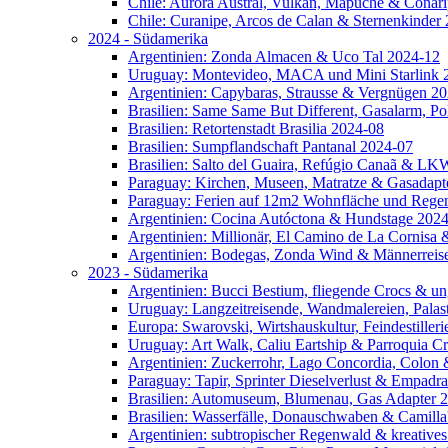
Chile: Aurora Austral, Vulkan, Mapuche & Conar
Chile: Curanipe, Arcos de Calan & Sternenkinder
2024 - Südamerika
Argentinien: Zonda Almacen & Uco Tal 2024-12
Uruguay: Montevideo, MACA und Mini Starlink 
Argentinien: Capybaras, Strausse & Vergnügen 2
Brasilien: Same Same But Different, Gasalarm, Po
Brasilien: Retortenstadt Brasilia 2024-08
Brasilien: Sumpflandschaft Pantanal 2024-07
Brasilien: Salto del Guaira, Refúgio Canaã & L
Paraguay: Kirchen, Museen, Matratze & Gasadapt
Paraguay: Ferien auf 12m2 Wohnfläche und Rege
Argentinien: Cocina Autóctona & Hundstage 202
Argentinien: Millionär, El Camino de La Cornis
Argentinien: Bodegas, Zonda Wind & Männerreis
2023 - Südamerika
Argentinien: Bucci Bestium, fliegende Crocs & 
Uruguay: Langzeitreisende, Wandmalereien, Palas
Europa: Swarovski, Wirtshauskultur, Feindestille
Uruguay: Art Walk, Caliu Eartship & Parroquia C
Argentinien: Zuckerrohr, Lago Concordia, Colon
Paraguay: Tapir, Sprinter Dieselverlust & Empadr
Brasilien: Automuseum, Blumenau, Gas Adapter 
Brasilien: Wasserfälle, Donauschwaben & Camill
Argentinien: subtropischer Regenwald & kreative