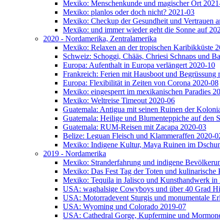
Mexiko: Menschenkunde und magischer Ort 2021
Mexiko: planlos oder doch nicht? 2021-03
Mexiko: Checkup der Gesundheit und Vertrauen a
Mexiko: und immer wieder geht die Sonne auf 20
2020 - Nordamerika, Zentralamerika
Mexiko: Relaxen an der tropischen Karibikküste 
Schweiz: Schoggi, Chääs, Chriesi Schnaps und
Europa: Aufenthalt in Europa verlängert 2020-10
Frankreich: Ferien mit Hausboot und Begrüssung 
Europa: Flexibilität in Zeiten von Corona 2020-08
Mexiko: eingesperrt im mexikanischen Paradies 2
Mexiko: Weltreise Timeout 2020-06
Guatemala: Antigua mit seinen Ruinen der Kolonia
Guatemala: Heilige und Blumenteppiche auf den S
Guatemala: RUM-Reisen mit Zacapa 2020-03
Belize: Leguan Fleisch und Klammeraffen 2020-0
Mexiko: Indigene Kultur, Maya Ruinen im Dschun
2019 - Nordamerika
Mexiko: Stranderfahrung und indigene Bevölkeru
Mexiko: Das Fest Tag der Toten und kulinarische 
Mexiko: Tequila in Jalisco und Kunsthandwerk i
USA: waghalsige Cowyboys und über 40 Grad Hit
USA: Motorradevent Sturgis und monumentale Er
USA: Wyoming und Colorado 2019-07
USA: Cathedral Gorge, Kupfermine und Mormon