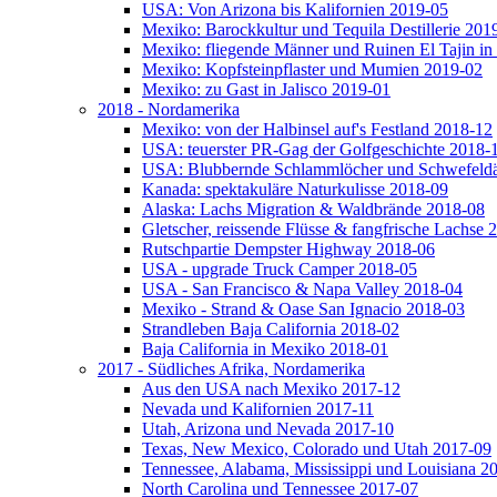
USA: Von Arizona bis Kalifornien 2019-05
Mexiko: Barockkultur und Tequila Destillerie 201
Mexiko: fliegende Männer und Ruinen El Tajin in
Mexiko: Kopfsteinpflaster und Mumien 2019-02
Mexiko: zu Gast in Jalisco 2019-01
2018 - Nordamerika
Mexiko: von der Halbinsel auf's Festland 2018-12
USA: teuerster PR-Gag der Golfgeschichte 2018-
USA: Blubbernde Schlammlöcher und Schwefeld
Kanada: spektakuläre Naturkulisse 2018-09
Alaska: Lachs Migration & Waldbrände 2018-08
Gletscher, reissende Flüsse & fangfrische Lachse 
Rutschpartie Dempster Highway 2018-06
USA - upgrade Truck Camper 2018-05
USA - San Francisco & Napa Valley 2018-04
Mexiko - Strand & Oase San Ignacio 2018-03
Strandleben Baja California 2018-02
Baja California in Mexiko 2018-01
2017 - Südliches Afrika, Nordamerika
Aus den USA nach Mexiko 2017-12
Nevada und Kalifornien 2017-11
Utah, Arizona und Nevada 2017-10
Texas, New Mexico, Colorado und Utah 2017-09
Tennessee, Alabama, Mississippi und Louisiana 2
North Carolina und Tennessee 2017-07