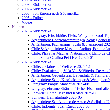
2009 - Südamerika
2008 - Südamerika
2007 - Südamerika
2006 - von Europa nach Südamerika
2005 - Früher
Videos
Notizen
2026 - Südamerika
Paraguay: Kirschblüte, Elvio, Wolly und Roof To
Argentinien: Überschwemmungen, Schlaglöcher u
Argentinien: Pachamama, Sushi & Jjamppong 202
Chile & Argentinien: Museum Andino, Parador J
Chile: Playa las Machas, Nationalpark Llano de 
Peru: Santa Catalina Petri Heil! 2026-01
2025 - Südamerika
Chile: 20 Jahre auf Weltreise 2025-12
Chile: Evakuierung, Viña Vik & Viñedos De Alco
Argentinien: Gedenkstein, Lagerplatz & Fiambrer
Argentinien: Salta, Kuschelcamper & Weingüter 
Paraguay: Parque Manantial 2025-08
Uruguay: einsame Strände, frischer Fisch und alt
Schweiz: Uhren, Jazz und Koffer 2025-06
Schweiz: Heimaturlaub 2025-05
Argentinien: San Antonio de Areco & Stellplatz 
Chile: Indomita, Suzi, Ruedi 2025-03