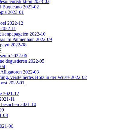
Jesuitenreduktion 2023-03
El Baqueano 2023-02
opia 2023-01
Noel 2022-12
 2022-11
Felsenpapageien 2022-10
has im Palmenhain 2022-09
apeyú 2022-08
7
useum 2022-06
ine degustieren 2022-05
-04
 Alligatoren 2022-03
ng, versteinertes Holz in der Wüste 2022-02
oost 2022-01
e 2021-12
2021-11
e besuchen 2021-10
09
1-08
2021-06