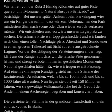
Konservierter Wald
Wir fahren von der Ruta 3 fünfzig Kilometer auf guter Piste
querab, um „Monumento Natural Bosque Pétrificado" zu
besichtigen. Bei unserer späten Ankunft beim Parkeingang wies
uns ein Ranger darauf hin, dass wir zum Uebernachten den Park
mindestens 2km nach vorne oder 2km wieder zurück verlassen
müssten. Wir entschieden uns, vorwärts unseren Lagerplatz zu
suchen. Die schmale Piste war topp geschreddert und wir fanden
nach 6km einen tollen Nachtlagerplatz. Abendrot und Sundowner
in einem grossen Talkessel mit Sicht auf eine ausgetrocknete
Lagune. Vor der Besichtigung der Versteinerungen anderntags
klärt uns der Ranger auf, dass wir die falsche Piste genommen
hätten, und streng verboten mitten im geschützten Monumento
National geschlafen hätten. Er, wie wir trugen es mit Fassung.
Auf einem 2km langen Rundgang sieht man die Stämme der
faszinierenden Araukarien, welche bis zu 100m hoch und bis zu
1000 Jahre alt wurden. Nun liegen sie dort seit 150 Millionen
Jahren, wo sie gewaltige Vulkanausbrüche bei der Geburt der
Anden in einem Aschenregen begraben und konserviert haben.
Die versteinerten Stämme in der grandiosen Landschaft sind ein
eindruckvolles Erlebnis.
Zeit ist relativ.